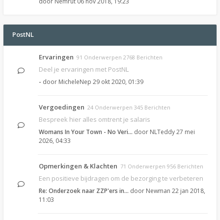
door
Nemrut
06 nov 2018, 19:23
PostNL
Ervaringen
91 Onderwerpen 2768 Berichten
Deel je ervaringen met PostNL
-
door
MicheleNep
29 okt 2020, 01:39
Vergoedingen
24 Onderwerpen 345 Berichten
Bespreek hier alles omtrent je salaris
Womans In Your Town - No Veri…
door
NLTeddy
27 mei
2026, 04:33
Opmerkingen & Klachten
71 Onderwerpen 956 Berichten
Een positieve bijdragen om de bezorging te verbeteren
Re: Onderzoek naar ZZP'ers in…
door
Newman
22 jan 2018,
11:03