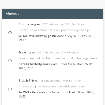
Algemeen
Post bezorgen
157 Onderwerpen 3121 Berichten
Praat mee over hoe het is om postbezorger te zijn
Re: Nieuw in dienst bij postnl
door
bucky666
10 nov 2019,
19:27
Ervaringen
109 Onderwerpen 2919 Berichten
Ervaringen met het bezorgen van post in het algemeen
Gezellig babbeltje boze klant…
door
MicheleNep
26 okt
2020, 12:11
Tips & Tricks
115 Onderwerpen 1686 Berichten
Hoe maak jij het bezorgen makkelijk voor jezelf
Re: Welke fiets voor postbezo…
door
Mark
10 mar 2020,
18:53