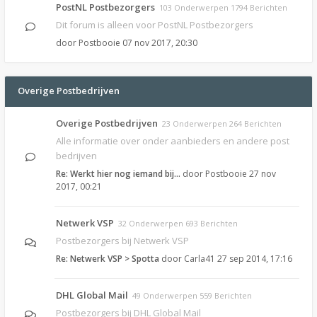
PostNL Postbezorgers
103 Onderwerpen 1794 Berichten
Dit forum is alleen voor PostNL Postbezorgers
door
Postbooie
07 nov 2017, 20:30
Overige Postbedrijven
Overige Postbedrijven
23 Onderwerpen 264 Berichten
Alle informatie over onder aanbieders en andere post
bedrijven
Re: Werkt hier nog iemand bij…
door
Postbooie
27 nov
2017, 00:21
Netwerk VSP
32 Onderwerpen 693 Berichten
Postbezorgers bij Netwerk VSP
Re: Netwerk VSP > Spotta
door
Carla41
27 sep 2014, 17:16
DHL Global Mail
49 Onderwerpen 559 Berichten
Postbezorgers bij DHL Global Mail