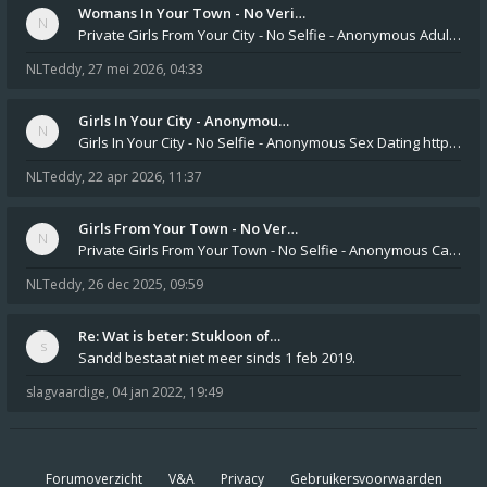
Womans In Your Town - No Veri…
Private Girls From Your City - No Selfie - Anonymous Adult Dating https://privatedates.live Private Girls In Your
NLTeddy
,
27 mei 2026, 04:33
Girls In Your City - Anonymou…
Girls In Your City - No Selfie - Anonymous Sex Dating https://SecretPrivat.com Womens In Your Town - Anonymous S
NLTeddy
,
22 apr 2026, 11:37
Girls From Your Town - No Ver…
Private Girls From Your Town - No Selfie - Anonymous Casual Dating https://PrivateLadyEscorts.com Private Lady In
NLTeddy
,
26 dec 2025, 09:59
Re: Wat is beter: Stukloon of…
Sandd bestaat niet meer sinds 1 feb 2019.
slagvaardige
,
04 jan 2022, 19:49
Forumoverzicht
V&A
Privacy
Gebruikersvoorwaarden