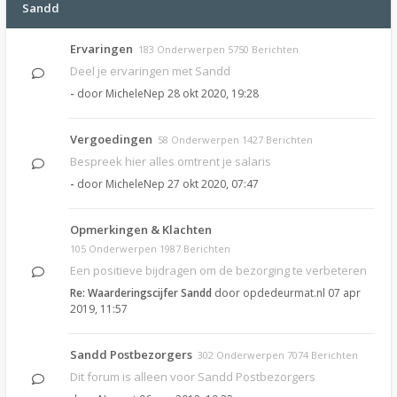
Sandd
Ervaringen
183 Onderwerpen 5750 Berichten
Deel je ervaringen met Sandd
-
door
MicheleNep
28 okt 2020, 19:28
Vergoedingen
58 Onderwerpen 1427 Berichten
Bespreek hier alles omtrent je salaris
-
door
MicheleNep
27 okt 2020, 07:47
Opmerkingen & Klachten
105 Onderwerpen 1987 Berichten
Een positieve bijdragen om de bezorging te verbeteren
Re: Waarderingscijfer Sandd
door
opdedeurmat.nl
07 apr
2019, 11:57
Sandd Postbezorgers
302 Onderwerpen 7074 Berichten
Dit forum is alleen voor Sandd Postbezorgers