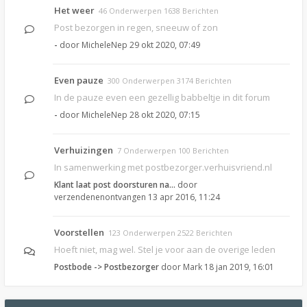
Het weer
46 Onderwerpen 1638 Berichten
Post bezorgen in regen, sneeuw of zon
-
door
MicheleNep
29 okt 2020, 07:49
Even pauze
300 Onderwerpen 3174 Berichten
In de pauze even een gezellig babbeltje in dit forum
-
door
MicheleNep
28 okt 2020, 07:15
Verhuizingen
7 Onderwerpen 100 Berichten
In samenwerking met postbezorger.verhuisvriend.nl
Klant laat post doorsturen na…
door
verzendenenontvangen
13 apr 2016, 11:24
Voorstellen
123 Onderwerpen 2522 Berichten
Hoeft niet, mag wel. Stel je voor aan de overige leden
Postbode -> Postbezorger
door
Mark
18 jan 2019, 16:01