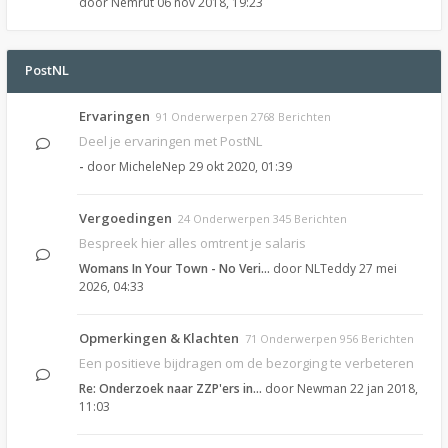
door
Nemrut
06 nov 2018, 19:23
PostNL
Ervaringen
91 Onderwerpen 2768 Berichten
Deel je ervaringen met PostNL
-
door
MicheleNep
29 okt 2020, 01:39
Vergoedingen
24 Onderwerpen 345 Berichten
Bespreek hier alles omtrent je salaris
Womans In Your Town - No Veri…
door
NLTeddy
27 mei
2026, 04:33
Opmerkingen & Klachten
71 Onderwerpen 956 Berichten
Een positieve bijdragen om de bezorging te verbeteren
Re: Onderzoek naar ZZP'ers in…
door
Newman
22 jan 2018,
11:03