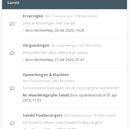
Sandd
Ervaringen
183 Onderwerpen 5750 Berichten
Deel je ervaringen met Sandd
-
door
MicheleNep
28 okt 2020, 19:28
Vergoedingen
58 Onderwerpen 1427 Berichten
Bespreek hier alles omtrent je salaris
-
door
MicheleNep
27 okt 2020, 07:47
Opmerkingen & Klachten
105 Onderwerpen 1987 Berichten
Een positieve bijdragen om de bezorging te verbeteren
Re: Waarderingscijfer Sandd
door
opdedeurmat.nl
07 apr
2019, 11:57
Sandd Postbezorgers
302 Onderwerpen 7074 Berichten
Dit forum is alleen voor Sandd Postbezorgers