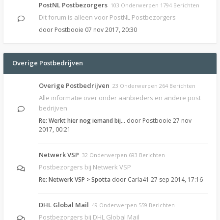
PostNL Postbezorgers
103 Onderwerpen 1794 Berichten
Dit forum is alleen voor PostNL Postbezorgers
door
Postbooie
07 nov 2017, 20:30
Overige Postbedrijven
Overige Postbedrijven
23 Onderwerpen 264 Berichten
Alle informatie over onder aanbieders en andere post
bedrijven
Re: Werkt hier nog iemand bij…
door
Postbooie
27 nov
2017, 00:21
Netwerk VSP
32 Onderwerpen 693 Berichten
Postbezorgers bij Netwerk VSP
Re: Netwerk VSP > Spotta
door
Carla41
27 sep 2014, 17:16
DHL Global Mail
49 Onderwerpen 559 Berichten
Postbezorgers bij DHL Global Mail