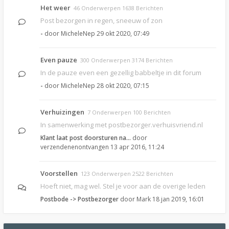
Het weer
46 Onderwerpen 1638 Berichten
Post bezorgen in regen, sneeuw of zon
-
door
MicheleNep
29 okt 2020, 07:49
Even pauze
300 Onderwerpen 3174 Berichten
In de pauze even een gezellig babbeltje in dit forum
-
door
MicheleNep
28 okt 2020, 07:15
Verhuizingen
7 Onderwerpen 100 Berichten
In samenwerking met postbezorger.verhuisvriend.nl
Klant laat post doorsturen na…
door
verzendenenontvangen
13 apr 2016, 11:24
Voorstellen
123 Onderwerpen 2522 Berichten
Hoeft niet, mag wel. Stel je voor aan de overige leden
Postbode -> Postbezorger
door
Mark
18 jan 2019, 16:01