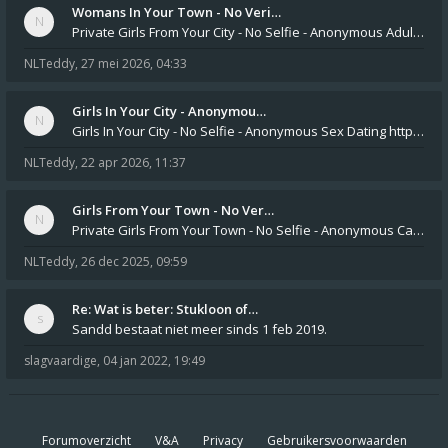
Womans In Your Town - No Veri…
Private Girls From Your City - No Selfie - Anonymous Adult Dating https://privatedates.live Private Girls In Your
NLTeddy
,
27 mei 2026, 04:33
Girls In Your City - Anonymou…
Girls In Your City - No Selfie - Anonymous Sex Dating https://SecretPrivat.com Womens In Your Town - Anonymous S
NLTeddy
,
22 apr 2026, 11:37
Girls From Your Town - No Ver…
Private Girls From Your Town - No Selfie - Anonymous Casual Dating https://PrivateLadyEscorts.com Private Lady In
NLTeddy
,
26 dec 2025, 09:59
Re: Wat is beter: Stukloon of…
Sandd bestaat niet meer sinds 1 feb 2019.
slagvaardige
,
04 jan 2022, 19:49
Forumoverzicht
V&A
Privacy
Gebruikersvoorwaarden