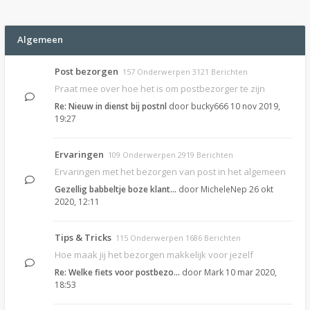
Algemeen
Post bezorgen
157 Onderwerpen 3121 Berichten
Praat mee over hoe het is om postbezorger te zijn
Re: Nieuw in dienst bij postnl
door
bucky666
10 nov 2019,
19:27
Ervaringen
109 Onderwerpen 2919 Berichten
Ervaringen met het bezorgen van post in het algemeen
Gezellig babbeltje boze klant…
door
MicheleNep
26 okt
2020, 12:11
Tips & Tricks
115 Onderwerpen 1686 Berichten
Hoe maak jij het bezorgen makkelijk voor jezelf
Re: Welke fiets voor postbezo…
door
Mark
10 mar 2020,
18:53