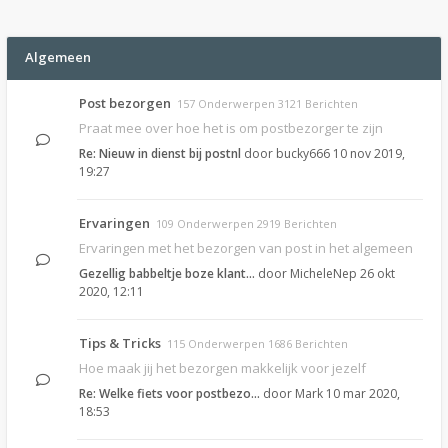
Algemeen
Post bezorgen
157 Onderwerpen 3121 Berichten
Praat mee over hoe het is om postbezorger te zijn
Re: Nieuw in dienst bij postnl
door
bucky666
10 nov 2019,
19:27
Ervaringen
109 Onderwerpen 2919 Berichten
Ervaringen met het bezorgen van post in het algemeen
Gezellig babbeltje boze klant…
door
MicheleNep
26 okt
2020, 12:11
Tips & Tricks
115 Onderwerpen 1686 Berichten
Hoe maak jij het bezorgen makkelijk voor jezelf
Re: Welke fiets voor postbezo…
door
Mark
10 mar 2020,
18:53