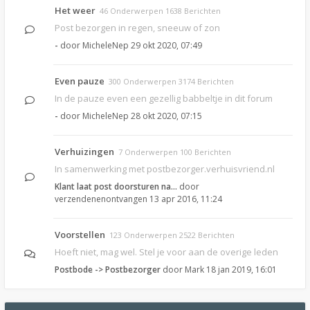
Het weer
46 Onderwerpen 1638 Berichten
Post bezorgen in regen, sneeuw of zon
-
door
MicheleNep
29 okt 2020, 07:49
Even pauze
300 Onderwerpen 3174 Berichten
In de pauze even een gezellig babbeltje in dit forum
-
door
MicheleNep
28 okt 2020, 07:15
Verhuizingen
7 Onderwerpen 100 Berichten
In samenwerking met postbezorger.verhuisvriend.nl
Klant laat post doorsturen na…
door
verzendenenontvangen
13 apr 2016, 11:24
Voorstellen
123 Onderwerpen 2522 Berichten
Hoeft niet, mag wel. Stel je voor aan de overige leden
Postbode -> Postbezorger
door
Mark
18 jan 2019, 16:01