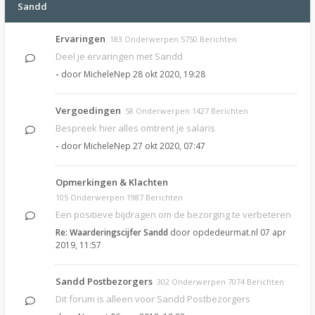
Sandd
Ervaringen
183 Onderwerpen 5750 Berichten
Deel je ervaringen met Sandd
-
door
MicheleNep
28 okt 2020, 19:28
Vergoedingen
58 Onderwerpen 1427 Berichten
Bespreek hier alles omtrent je salaris
-
door
MicheleNep
27 okt 2020, 07:47
Opmerkingen & Klachten
105 Onderwerpen 1987 Berichten
Een positieve bijdragen om de bezorging te verbeteren
Re: Waarderingscijfer Sandd
door
opdedeurmat.nl
07 apr
2019, 11:57
Sandd Postbezorgers
302 Onderwerpen 7074 Berichten
Dit forum is alleen voor Sandd Postbezorgers