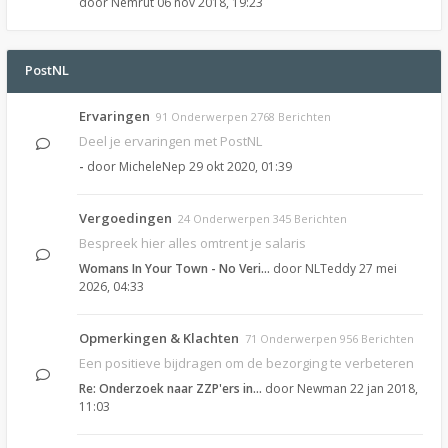
door
Nemrut
06 nov 2018, 19:23
PostNL
Ervaringen
91 Onderwerpen 2768 Berichten
Deel je ervaringen met PostNL
-
door
MicheleNep
29 okt 2020, 01:39
Vergoedingen
24 Onderwerpen 345 Berichten
Bespreek hier alles omtrent je salaris
Womans In Your Town - No Veri…
door
NLTeddy
27 mei
2026, 04:33
Opmerkingen & Klachten
71 Onderwerpen 956 Berichten
Een positieve bijdragen om de bezorging te verbeteren
Re: Onderzoek naar ZZP'ers in…
door
Newman
22 jan 2018,
11:03