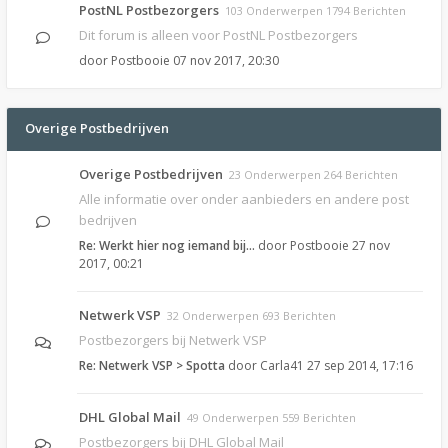
PostNL Postbezorgers
103 Onderwerpen 1794 Berichten
Dit forum is alleen voor PostNL Postbezorgers
door
Postbooie
07 nov 2017, 20:30
Overige Postbedrijven
Overige Postbedrijven
23 Onderwerpen 264 Berichten
Alle informatie over onder aanbieders en andere post
bedrijven
Re: Werkt hier nog iemand bij…
door
Postbooie
27 nov
2017, 00:21
Netwerk VSP
32 Onderwerpen 693 Berichten
Postbezorgers bij Netwerk VSP
Re: Netwerk VSP > Spotta
door
Carla41
27 sep 2014, 17:16
DHL Global Mail
49 Onderwerpen 559 Berichten
Postbezorgers bij DHL Global Mail