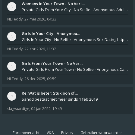
Womans In Your Town - No Veri…
Private Girls From Your City - No Selfie - Anonymous Adult Dating https://privatedates.live Private Girls In Your
NLTeddy
,
27 mei 2026, 04:33
Girls In Your City - Anonymou…
Girls In Your City - No Selfie - Anonymous Sex Dating https://SecretPrivat.com Womens In Your Town - Anonymous S
NLTeddy
,
22 apr 2026, 11:37
Girls From Your Town - No Ver…
Private Girls From Your Town - No Selfie - Anonymous Casual Dating https://PrivateLadyEscorts.com Private Lady In
NLTeddy
,
26 dec 2025, 09:59
Re: Wat is beter: Stukloon of…
Sandd bestaat niet meer sinds 1 feb 2019.
slagvaardige
,
04 jan 2022, 19:49
Forumoverzicht
V&A
Privacy
Gebruikersvoorwaarden