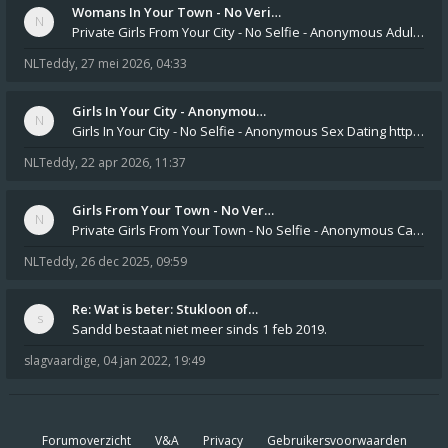
Womans In Your Town - No Veri…
Private Girls From Your City - No Selfie - Anonymous Adult Dating https://privatedates.live Private Girls In Your
NLTeddy
,
27 mei 2026, 04:33
Girls In Your City - Anonymou…
Girls In Your City - No Selfie - Anonymous Sex Dating https://SecretPrivat.com Womens In Your Town - Anonymous S
NLTeddy
,
22 apr 2026, 11:37
Girls From Your Town - No Ver…
Private Girls From Your Town - No Selfie - Anonymous Casual Dating https://PrivateLadyEscorts.com Private Lady In
NLTeddy
,
26 dec 2025, 09:59
Re: Wat is beter: Stukloon of…
Sandd bestaat niet meer sinds 1 feb 2019.
slagvaardige
,
04 jan 2022, 19:49
Forumoverzicht
V&A
Privacy
Gebruikersvoorwaarden