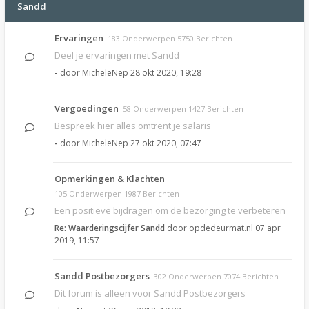
Sandd
Ervaringen
183 Onderwerpen 5750 Berichten
Deel je ervaringen met Sandd
-
door
MicheleNep
28 okt 2020, 19:28
Vergoedingen
58 Onderwerpen 1427 Berichten
Bespreek hier alles omtrent je salaris
-
door
MicheleNep
27 okt 2020, 07:47
Opmerkingen & Klachten
105 Onderwerpen 1987 Berichten
Een positieve bijdragen om de bezorging te verbeteren
Re: Waarderingscijfer Sandd
door
opdedeurmat.nl
07 apr
2019, 11:57
Sandd Postbezorgers
302 Onderwerpen 7074 Berichten
Dit forum is alleen voor Sandd Postbezorgers