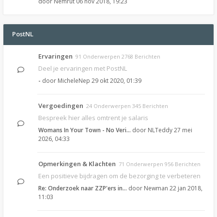
door
Nemrut
06 nov 2018, 19:23
PostNL
Ervaringen
91 Onderwerpen 2768 Berichten
Deel je ervaringen met PostNL
-
door
MicheleNep
29 okt 2020, 01:39
Vergoedingen
24 Onderwerpen 345 Berichten
Bespreek hier alles omtrent je salaris
Womans In Your Town - No Veri…
door
NLTeddy
27 mei
2026, 04:33
Opmerkingen & Klachten
71 Onderwerpen 956 Berichten
Een positieve bijdragen om de bezorging te verbeteren
Re: Onderzoek naar ZZP'ers in…
door
Newman
22 jan 2018,
11:03