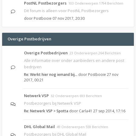
PostNL Postbezorgers
103 Onderwerpen 1794 Berichten
Dit forum is alleen voor PostNL Postbezorgers
door
Postbooie
07 nov 2017, 20:30
Overige Postbedrijven
Overige Postbedrijven
23 Onderwerpen 264 Berichten
Alle informatie over onder aanbieders en andere post
bedrijven
Re: Werkt hier nog iemand bij…
door
Postbooie
27 nov
2017, 00:21
Netwerk VSP
32 Onderwerpen 693 Berichten
Postbezorgers bij Netwerk VSP
Re: Netwerk VSP > Spotta
door
Carla41
27 sep 2014, 17:16
DHL Global Mail
49 Onderwerpen 559 Berichten
Postbezorgers bij DHL Global Mail