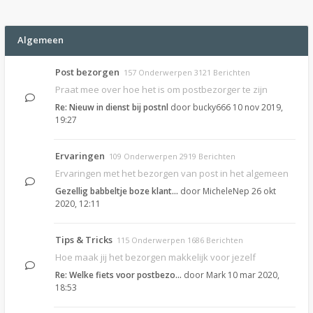
Algemeen
Post bezorgen
157 Onderwerpen 3121 Berichten
Praat mee over hoe het is om postbezorger te zijn
Re: Nieuw in dienst bij postnl
door
bucky666
10 nov 2019,
19:27
Ervaringen
109 Onderwerpen 2919 Berichten
Ervaringen met het bezorgen van post in het algemeen
Gezellig babbeltje boze klant…
door
MicheleNep
26 okt
2020, 12:11
Tips & Tricks
115 Onderwerpen 1686 Berichten
Hoe maak jij het bezorgen makkelijk voor jezelf
Re: Welke fiets voor postbezo…
door
Mark
10 mar 2020,
18:53