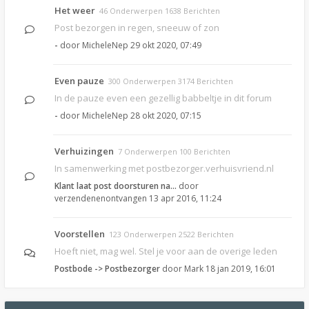
Het weer
46 Onderwerpen 1638 Berichten
Post bezorgen in regen, sneeuw of zon
-
door
MicheleNep
29 okt 2020, 07:49
Even pauze
300 Onderwerpen 3174 Berichten
In de pauze even een gezellig babbeltje in dit forum
-
door
MicheleNep
28 okt 2020, 07:15
Verhuizingen
7 Onderwerpen 100 Berichten
In samenwerking met postbezorger.verhuisvriend.nl
Klant laat post doorsturen na…
door
verzendenenontvangen
13 apr 2016, 11:24
Voorstellen
123 Onderwerpen 2522 Berichten
Hoeft niet, mag wel. Stel je voor aan de overige leden
Postbode -> Postbezorger
door
Mark
18 jan 2019, 16:01