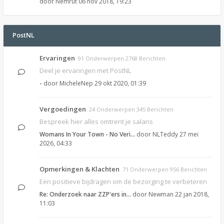
door
Nemrut
06 nov 2018, 19:23
PostNL
Ervaringen
91 Onderwerpen 2768 Berichten
Deel je ervaringen met PostNL
-
door
MicheleNep
29 okt 2020, 01:39
Vergoedingen
24 Onderwerpen 345 Berichten
Bespreek hier alles omtrent je salaris
Womans In Your Town - No Veri…
door
NLTeddy
27 mei
2026, 04:33
Opmerkingen & Klachten
71 Onderwerpen 956 Berichten
Een positieve bijdragen om de bezorging te verbeteren
Re: Onderzoek naar ZZP'ers in…
door
Newman
22 jan 2018,
11:03