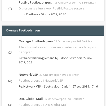
PostNL Postbezorgers
103 Onderwerpen 1794 Berichten
Dit forum is alleen voor PostNL Postbezorgers
door
Postbooie
07 nov 2017, 20:30
Overige Postbedrijven
Overige Postbedrijven
23 Onderwerpen 264 Berichten
Alle informatie over onder aanbieders en andere post
bedrijven
Re: Werkt hier nog iemand bij…
door
Postbooie
27 nov
2017, 00:21
Netwerk VSP
32 Onderwerpen 693 Berichten
Postbezorgers bij Netwerk VSP
Re: Netwerk VSP > Spotta
door
Carla41
27 sep 2014, 17:16
DHL Global Mail
49 Onderwerpen 559 Berichten
Postbezorgers bij DHL Global Mail