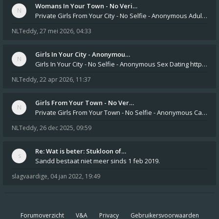
Womans In Your Town - No Veri…
Private Girls From Your City - No Selfie - Anonymous Adult Dating https://privatedates.live Private Girls In Your
NLTeddy
,
27 mei 2026, 04:33
Girls In Your City - Anonymou…
Girls In Your City - No Selfie - Anonymous Sex Dating https://SecretPrivat.com Womens In Your Town - Anonymous S
NLTeddy
,
22 apr 2026, 11:37
Girls From Your Town - No Ver…
Private Girls From Your Town - No Selfie - Anonymous Casual Dating https://PrivateLadyEscorts.com Private Lady In
NLTeddy
,
26 dec 2025, 09:59
Re: Wat is beter: Stukloon of…
Sandd bestaat niet meer sinds 1 feb 2019.
slagvaardige
,
04 jan 2022, 19:49
Forumoverzicht
V&A
Privacy
Gebruikersvoorwaarden