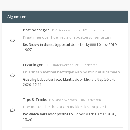
Algemeen
Post bezorgen
157 Onderwerpen 3121 Berichten
Praat mee over hoe het is om postbezorger te zijn
Re: Nieuw in dienst bij postnl
door
bucky666
10 nov 2019,
19:27
Ervaringen
109 Onderwerpen 2919 Berichten
Ervaringen met het bezorgen van post in het algemeen
Gezellig babbeltje boze klant…
door
MicheleNep
26 okt
2020, 12:11
Tips & Tricks
115 Onderwerpen 1686 Berichten
Hoe maak jij het bezorgen makkelijk voor jezelf
Re: Welke fiets voor postbezo…
door
Mark
10 mar 2020,
18:53