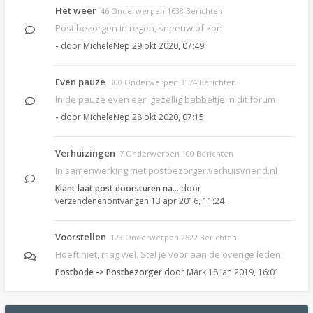
Het weer
46 Onderwerpen 1638 Berichten
Post bezorgen in regen, sneeuw of zon
-
door
MicheleNep
29 okt 2020, 07:49
Even pauze
300 Onderwerpen 3174 Berichten
In de pauze even een gezellig babbeltje in dit forum
-
door
MicheleNep
28 okt 2020, 07:15
Verhuizingen
7 Onderwerpen 100 Berichten
In samenwerking met postbezorger.verhuisvriend.nl
Klant laat post doorsturen na…
door
verzendenenontvangen
13 apr 2016, 11:24
Voorstellen
123 Onderwerpen 2522 Berichten
Hoeft niet, mag wel. Stel je voor aan de overige leden
Postbode -> Postbezorger
door
Mark
18 jan 2019, 16:01