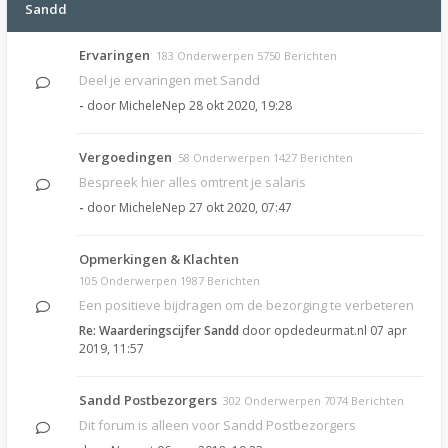
Sandd
Ervaringen
183 Onderwerpen 5750 Berichten
Deel je ervaringen met Sandd
-
door
MicheleNep
28 okt 2020, 19:28
Vergoedingen
58 Onderwerpen 1427 Berichten
Bespreek hier alles omtrent je salaris
-
door
MicheleNep
27 okt 2020, 07:47
Opmerkingen & Klachten
105 Onderwerpen 1987 Berichten
Een positieve bijdragen om de bezorging te verbeteren
Re: Waarderingscijfer Sandd
door
opdedeurmat.nl
07 apr
2019, 11:57
Sandd Postbezorgers
302 Onderwerpen 7074 Berichten
Dit forum is alleen voor Sandd Postbezorgers