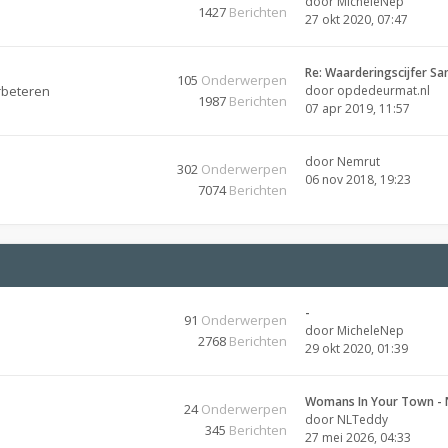
door
MicheleNep
1427
Berichten
27 okt 2020, 07:47
Re: Waarderingscijfer Sa
105
Onderwerpen
rbeteren
door
opdedeurmat.nl
1987
Berichten
07 apr 2019, 11:57
door
Nemrut
302
Onderwerpen
06 nov 2018, 19:23
7074
Berichten
-
91
Onderwerpen
door
MicheleNep
2768
Berichten
29 okt 2020, 01:39
Womans In Your Town - 
24
Onderwerpen
door
NLTeddy
345
Berichten
27 mei 2026, 04:33