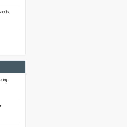
ers in…
d bij…
a