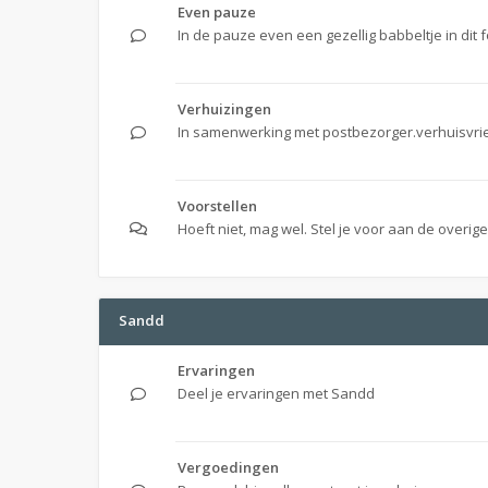
Even pauze
In de pauze even een gezellig babbeltje in dit 
Verhuizingen
In samenwerking met postbezorger.verhuisvri
Voorstellen
Hoeft niet, mag wel. Stel je voor aan de overig
Sandd
Ervaringen
Deel je ervaringen met Sandd
Vergoedingen