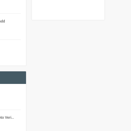
ndd
No Veri…