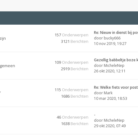
Re: Nieuw in dienst bij po
157
Onderwerpen
zijn
door
bucky666
3121
Berichten
10 nov 2019, 19:27
Gezellig babbeltje boze 
109
Onderwerpen
algemeen
door
MicheleNep
2919
Berichten
26 okt 2020, 12:11
Re: Welke fiets voor po
115
Onderwerpen
f
door
Mark
1686
Berichten
10 mar 2020, 18:53
-
46
Onderwerpen
door
MicheleNep
1638
Berichten
29 okt 2020, 07:49