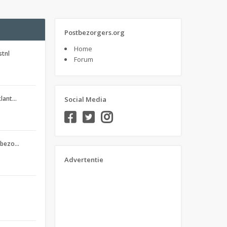
Postbezorgers.org
Home
stnl
Forum
klant…
Social Media
stbezo…
Advertentie