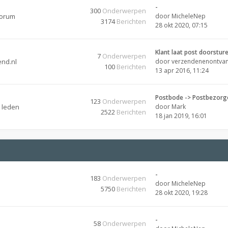
-
300
Onderwerpen
forum
door
MicheleNep
3174
Berichten
28 okt 2020, 07:15
Klant laat post doorstur
7
Onderwerpen
end.nl
door
verzendenenontva
100
Berichten
13 apr 2016, 11:24
Postbode -> Postbezorg
123
Onderwerpen
e leden
door
Mark
2522
Berichten
18 jan 2019, 16:01
-
183
Onderwerpen
door
MicheleNep
5750
Berichten
28 okt 2020, 19:28
-
58
Onderwerpen