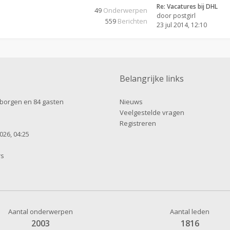
Re: Vacatures bij DHL
49
Onderwerpen
door
postgirl
559
Berichten
23 jul 2014, 12:10
Belangrijke links
erborgen en 84 gasten
Nieuws
Veelgestelde vragen
Registreren
026, 04:25
rs
Aantal onderwerpen
Aantal leden
2003
1816