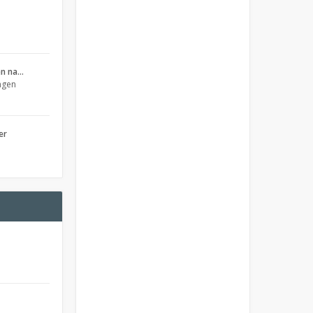
en na…
ngen
er