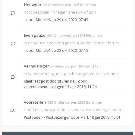
Het weer
46 Onderwerpen 1638 Berichten
Post bezorgen in regen, sneeuw of zon
-
door
MicheleNep
29 okt 2020, 07:49
Even pauze
300 Onderwerpen 3174 Berichten
In de pauze even een gezellig babbeltje in dit forum
-
door
MicheleNep
28 okt 2020, 07:15
Verhuizingen
7 Onderwerpen 100 Berichten
In samenwerking met postbezorger.verhuisvriend.nl
Klant laat post doorsturen na…
door
verzendenenontvangen
13 apr 2016, 11:24
Voorstellen
123 Onderwerpen 2522 Berichten
Hoeft niet, mag wel. Stel je voor aan de overige leden
Postbode -> Postbezorger
door
Mark
18 jan 2019, 16:01