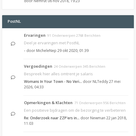
door
Nemrut
06 nov 2018, 19:23
PostNL
Ervaringen
91 Onderwerpen 2768 Berichten
Deel je ervaringen met PostNL
-
door
MicheleNep
29 okt 2020, 01:39
Vergoedingen
24 Onderwerpen 345 Berichten
Bespreek hier alles omtrent je salaris
Womans In Your Town - No Veri…
door
NLTeddy
27 mei
2026, 04:33
Opmerkingen & Klachten
71 Onderwerpen 956 Berichten
Een positieve bijdragen om de bezorging te verbeteren
Re: Onderzoek naar ZZP'ers in…
door
Newman
22 jan 2018,
11:03