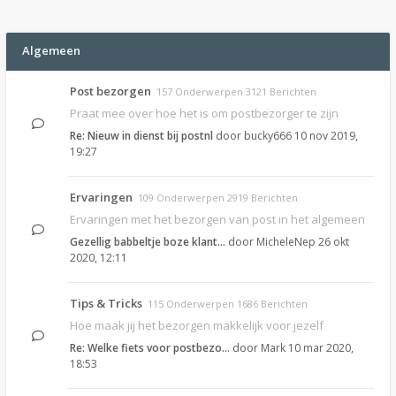
Algemeen
Post bezorgen
157 Onderwerpen 3121 Berichten
Praat mee over hoe het is om postbezorger te zijn
Re: Nieuw in dienst bij postnl
door
bucky666
10 nov 2019,
19:27
Ervaringen
109 Onderwerpen 2919 Berichten
Ervaringen met het bezorgen van post in het algemeen
Gezellig babbeltje boze klant…
door
MicheleNep
26 okt
2020, 12:11
Tips & Tricks
115 Onderwerpen 1686 Berichten
Hoe maak jij het bezorgen makkelijk voor jezelf
Re: Welke fiets voor postbezo…
door
Mark
10 mar 2020,
18:53