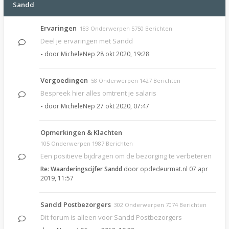
Sandd
Ervaringen
183 Onderwerpen 5750 Berichten
Deel je ervaringen met Sandd
-
door
MicheleNep
28 okt 2020, 19:28
Vergoedingen
58 Onderwerpen 1427 Berichten
Bespreek hier alles omtrent je salaris
-
door
MicheleNep
27 okt 2020, 07:47
Opmerkingen & Klachten
105 Onderwerpen 1987 Berichten
Een positieve bijdragen om de bezorging te verbeteren
Re: Waarderingscijfer Sandd
door
opdedeurmat.nl
07 apr
2019, 11:57
Sandd Postbezorgers
302 Onderwerpen 7074 Berichten
Dit forum is alleen voor Sandd Postbezorgers