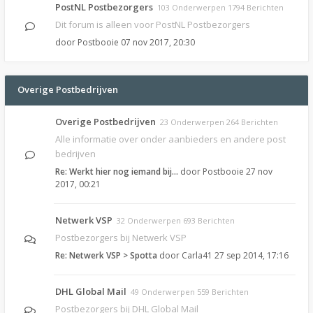
PostNL Postbezorgers
103 Onderwerpen 1794 Berichten
Dit forum is alleen voor PostNL Postbezorgers
door
Postbooie
07 nov 2017, 20:30
Overige Postbedrijven
Overige Postbedrijven
23 Onderwerpen 264 Berichten
Alle informatie over onder aanbieders en andere post
bedrijven
Re: Werkt hier nog iemand bij…
door
Postbooie
27 nov
2017, 00:21
Netwerk VSP
32 Onderwerpen 693 Berichten
Postbezorgers bij Netwerk VSP
Re: Netwerk VSP > Spotta
door
Carla41
27 sep 2014, 17:16
DHL Global Mail
49 Onderwerpen 559 Berichten
Postbezorgers bij DHL Global Mail