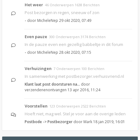
Het weer
46 Onderwerpen 1638 Berichten
Post bezorgen in regen, sneeuw of zon
-
door
MicheleNep
29 okt 2020, 07:49
Even pauze
300 Onderwerpen 3174 Berichten
In de pauze even een gezellig babbeltje in dit forum
-
door
MicheleNep
28 okt 2020, 07:15
Verhuizingen
7 Onderwerpen 100 Berichten
In samenwerking met postbezorger.verhuisvriend.nl
Klant laat post doorsturen na…
door
verzendenenontvangen
13 apr 2016, 11:24
Voorstellen
123 Onderwerpen 2522 Berichten
Hoeft niet, mag wel. Stel je voor aan de overige leden
Postbode -> Postbezorger
door
Mark
18 jan 2019, 16:01