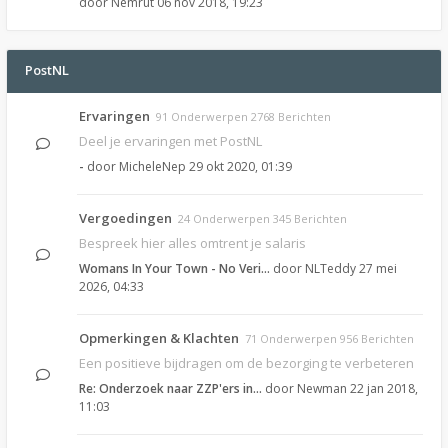
door
Nemrut
06 nov 2018, 19:23
PostNL
Ervaringen
91 Onderwerpen 2768 Berichten
Deel je ervaringen met PostNL
-
door
MicheleNep
29 okt 2020, 01:39
Vergoedingen
24 Onderwerpen 345 Berichten
Bespreek hier alles omtrent je salaris
Womans In Your Town - No Veri…
door
NLTeddy
27 mei
2026, 04:33
Opmerkingen & Klachten
71 Onderwerpen 956 Berichten
Een positieve bijdragen om de bezorging te verbeteren
Re: Onderzoek naar ZZP'ers in…
door
Newman
22 jan 2018,
11:03