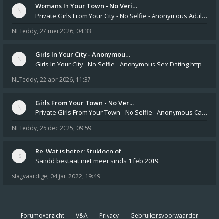
Womans In Your Town - No Veri…
Private Girls From Your City - No Selfie - Anonymous Adult Dating https://privatedates.live Private Girls In Your
NLTeddy
,
27 mei 2026, 04:33
Girls In Your City - Anonymou…
Girls In Your City - No Selfie - Anonymous Sex Dating https://SecretPrivat.com Womens In Your Town - Anonymous S
NLTeddy
,
22 apr 2026, 11:37
Girls From Your Town - No Ver…
Private Girls From Your Town - No Selfie - Anonymous Casual Dating https://PrivateLadyEscorts.com Private Lady In
NLTeddy
,
26 dec 2025, 09:59
Re: Wat is beter: Stukloon of…
Sandd bestaat niet meer sinds 1 feb 2019.
slagvaardige
,
04 jan 2022, 19:49
Forumoverzicht
V&A
Privacy
Gebruikersvoorwaarden