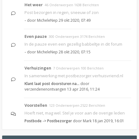
Het weer
46 Onderwerpen 1638 Berichten
Post bezorgen in regen, sneeuw of zon
-
door
MicheleNep
29 okt 2020, 07:49
Even pauze
300 Onderwerpen 3174 Berichten
In de pauze even een gezellig babbeltje in dit forum
-
door
MicheleNep
28 okt 2020, 07:15
Verhuizingen
7 Onderwerpen 100 Berichten
In samenwerking met postbezorger.verhuisvriend.nl
Klant laat post doorsturen na…
door
verzendenenontvangen
13 apr 2016, 11:24
Voorstellen
123 Onderwerpen 2522 Berichten
Hoeft niet, mag wel. Stel je voor aan de overige leden
Postbode -> Postbezorger
door
Mark
18 jan 2019, 16:01