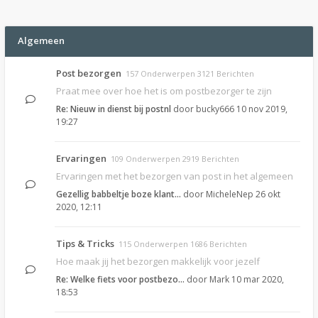
Algemeen
Post bezorgen
157 Onderwerpen 3121 Berichten
Praat mee over hoe het is om postbezorger te zijn
Re: Nieuw in dienst bij postnl
door
bucky666
10 nov 2019,
19:27
Ervaringen
109 Onderwerpen 2919 Berichten
Ervaringen met het bezorgen van post in het algemeen
Gezellig babbeltje boze klant…
door
MicheleNep
26 okt
2020, 12:11
Tips & Tricks
115 Onderwerpen 1686 Berichten
Hoe maak jij het bezorgen makkelijk voor jezelf
Re: Welke fiets voor postbezo…
door
Mark
10 mar 2020,
18:53