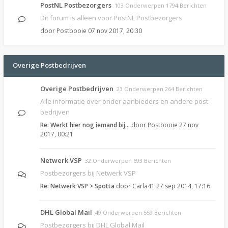
PostNL Postbezorgers
103 Onderwerpen 1794 Berichten
Dit forum is alleen voor PostNL Postbezorgers
door
Postbooie
07 nov 2017, 20:30
Overige Postbedrijven
Overige Postbedrijven
23 Onderwerpen 264 Berichten
Alle informatie over onder aanbieders en andere post
bedrijven
Re: Werkt hier nog iemand bij…
door
Postbooie
27 nov
2017, 00:21
Netwerk VSP
32 Onderwerpen 693 Berichten
Postbezorgers bij Netwerk VSP
Re: Netwerk VSP > Spotta
door
Carla41
27 sep 2014, 17:16
DHL Global Mail
49 Onderwerpen 559 Berichten
Postbezorgers bij DHL Global Mail