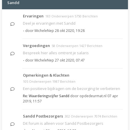
Sandd
Ervaringen
183 Onderwerpen 5750 Berichten
Deel je ervaringen met Sandd
-
door
MicheleNep
28 okt 2020, 19:28
Vergoedingen
58 Onderwerpen 1427 Berichten
Bespreek hier alles omtrent je salaris
-
door
MicheleNep
27 okt 2020, 07:47
Opmerkingen & Klachten
105 Onderwerpen 1987 Berichten
Een positieve bijdragen om de bezorging te verbeteren
Re: Waarderingscijfer Sandd
door
opdedeurmat.nl
07 apr
2019, 11:57
Sandd Postbezorgers
302 Onderwerpen 7074 Berichten
Dit forum is alleen voor Sandd Postbezorgers