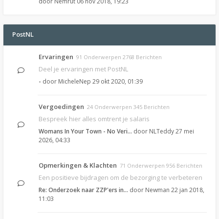
door
Nemrut
06 nov 2018, 19:23
PostNL
Ervaringen
91 Onderwerpen 2768 Berichten
Deel je ervaringen met PostNL
-
door
MicheleNep
29 okt 2020, 01:39
Vergoedingen
24 Onderwerpen 345 Berichten
Bespreek hier alles omtrent je salaris
Womans In Your Town - No Veri…
door
NLTeddy
27 mei
2026, 04:33
Opmerkingen & Klachten
71 Onderwerpen 956 Berichten
Een positieve bijdragen om de bezorging te verbeteren
Re: Onderzoek naar ZZP'ers in…
door
Newman
22 jan 2018,
11:03