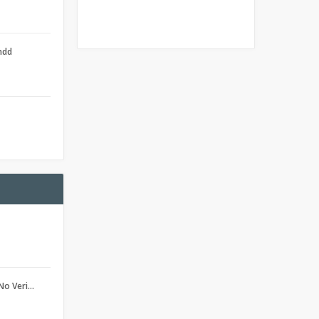
ndd
No Veri…