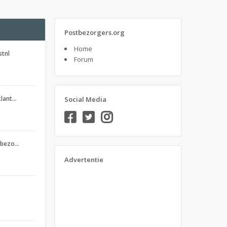
Postbezorgers.org
Home
stnl
Forum
klant…
Social Media
stbezo…
Advertentie