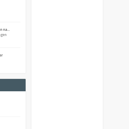
en na…
ngen
er