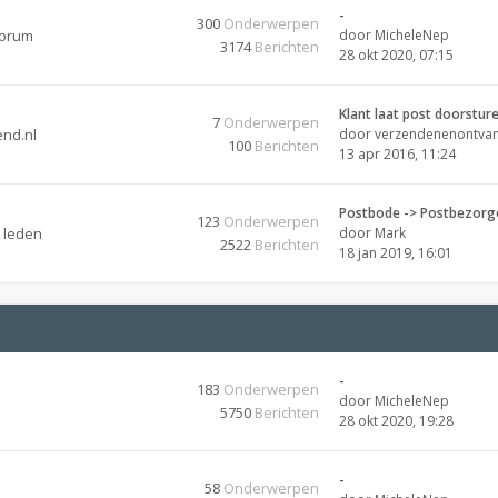
-
300
Onderwerpen
forum
door
MicheleNep
3174
Berichten
28 okt 2020, 07:15
Klant laat post doorstur
7
Onderwerpen
end.nl
door
verzendenenontva
100
Berichten
13 apr 2016, 11:24
Postbode -> Postbezorg
123
Onderwerpen
e leden
door
Mark
2522
Berichten
18 jan 2019, 16:01
-
183
Onderwerpen
door
MicheleNep
5750
Berichten
28 okt 2020, 19:28
-
58
Onderwerpen