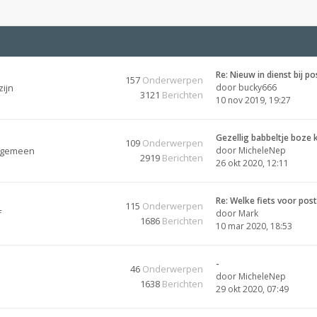
Re: Nieuw in dienst bij po
157
Onderwerpen
zijn
door
bucky666
3121
Berichten
10 nov 2019, 19:27
Gezellig babbeltje boze 
109
Onderwerpen
algemeen
door
MicheleNep
2919
Berichten
26 okt 2020, 12:11
Re: Welke fiets voor po
115
Onderwerpen
f
door
Mark
1686
Berichten
10 mar 2020, 18:53
-
46
Onderwerpen
door
MicheleNep
1638
Berichten
29 okt 2020, 07:49