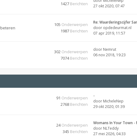
door
MicheleNep
1427
Berichten
27 okt 2020, 07:47
Re: Waarderingscijfer Sa
105
Onderwerpen
rbeteren
door
opdedeurmat.nl
1987
Berichten
07 apr 2019, 11:57
door
Nemrut
302
Onderwerpen
06 nov 2018, 19:23
7074
Berichten
-
91
Onderwerpen
door
MicheleNep
2768
Berichten
29 okt 2020, 01:39
Womans In Your Town - 
24
Onderwerpen
door
NLTeddy
345
Berichten
27 mei 2026, 04:33