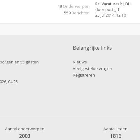
Re: Vacatures bij DHL
49
Onderwerpen
door
postgirl
559
Berichten
23 jul 2014, 12:10
Belangrijke links
erborgen en 55 gasten
Nieuws
Veelgestelde vragen
Registreren
026, 04:25
Aantal onderwerpen
Aantal leden
2003
1816