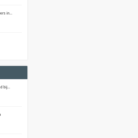
ers in…
d bij…
a