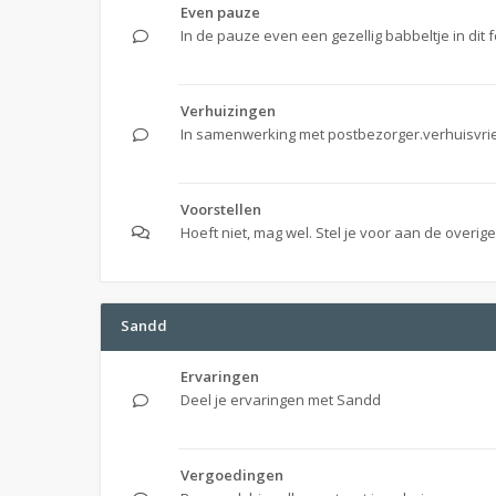
Even pauze
In de pauze even een gezellig babbeltje in dit 
Verhuizingen
In samenwerking met postbezorger.verhuisvri
Voorstellen
Hoeft niet, mag wel. Stel je voor aan de overig
Sandd
Ervaringen
Deel je ervaringen met Sandd
Vergoedingen