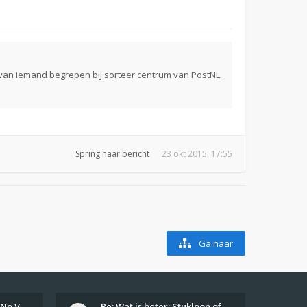
b van iemand begrepen bij sorteer centrum van PostNL
Spring naar bericht
23 okt 2015, 17:55
Ga naar
Girls From Your Town - No Ver…
Re: Wat is beter: Stukloon of…