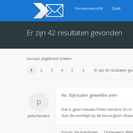
Forumoverzicht
Zoek
Er zijn 42 resultaten gevonden
Ga naar uitgebreid zoeken
1
2
3
4
5
Er zijn 42 resultaten g
Re: Bijhouden gewerkte uren
Dat is geen nieuws Peter Hendrix. En i
dan de normtijd op de bezorgbon. Maar j
peterhendrix
Forum:
Vergoedingen
Onderwerp:
Bijh