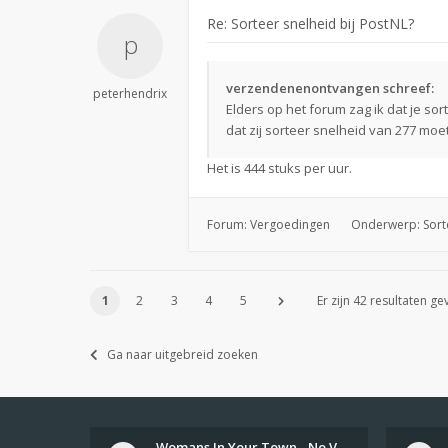
Re: Sorteer snelheid bij PostNL?
verzendenenontvangen schreef:
peterhendrix
Elders op het forum zag ik dat je s
dat zij sorteer snelheid van 277 moe
Het is 444 stuks per uur.
Forum:
Vergoedingen
Onderwerp:
Sort
1
2
3
4
5
Er zijn 42 resultaten g
Ga naar uitgebreid zoeken
Womans In Your Town - No Veri…