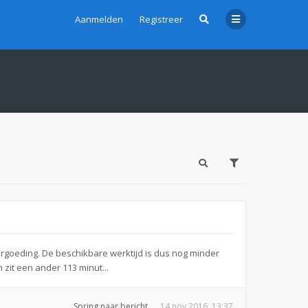
Aanmelden
Registreer
ergoeding. De beschikbare werktijd is dus nog minder
zit een ander 113 minut...
Spring naar bericht
14 nov 2016, 13:37