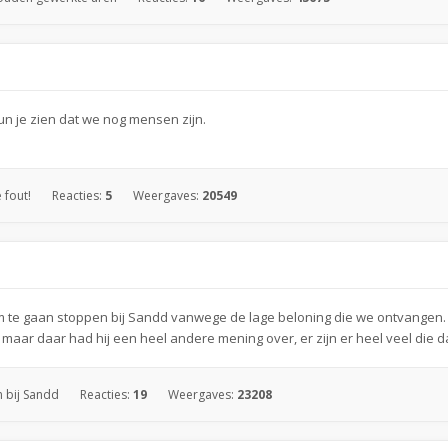
n je zien dat we nog mensen zijn.
fout!
Reacties:
5
Weergaves:
20549
m te gaan stoppen bij Sandd vanwege de lage beloning die we ontvangen. 
maar daar had hij een heel andere mening over, er zijn er heel veel die dat 
 bij Sandd
Reacties:
19
Weergaves:
23208