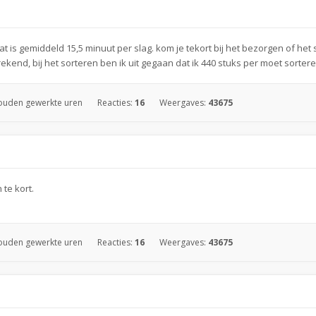
t is gemiddeld 15,5 minuut per slag. kom je tekort bij het bezorgen of het 
kend, bij het sorteren ben ik uit gegaan dat ik 440 stuks per moet sorteren,
ouden gewerkte uren
Reacties:
16
Weergaves:
43675
te kort.
ouden gewerkte uren
Reacties:
16
Weergaves:
43675