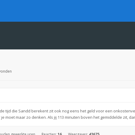
evonden
n de tijd die Sandd berekent zit ook nog eens het geld voor een onkostenv
e moet maar zo denken. Als jij 113 minuten boven het gemiddelde zit, dan 
ouden gewerkte uren
Reacties:
16
Weergaves:
43675