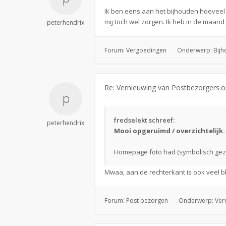
Ik ben eens aan het bijhouden hoeveel u
mij toch wel zorgen. Ik heb in de maan
peterhendrix
Forum:
Vergoedingen
Onderwerp:
Bijh
Re: Vernieuwing van Postbezorgers.o
fredselekt schreef:
peterhendrix
Mooi opgeruimd / overzichtelijk. 
Homepage foto had (symbolisch gezi
Mwaa, aan de rechterkant is ook veel bl
Forum:
Post bezorgen
Onderwerp:
Ver