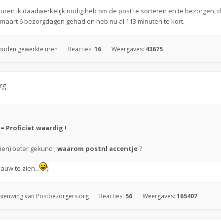
ren ik daadwerkelijk nodig heb om de post te sorteren en te bezorgen, dat 
d maart 6 bezorgdagen gehad en heb nu al 113 minuten te kort.
ouden gewerkte uren
Reacties:
16
Weergaves:
43675
rg
= Proficiat waardig !
en) beter gekund ;
waarom postnl accentje
?
auw te zien...
)
nieuwing van Postbezorgers.org
Reacties:
56
Weergaves:
165407