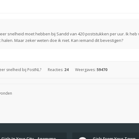
orteer snelheid moet hebben bij Sandd van 420 poststukken per uur. Ik he
t halen. Maar zeker weten doe ik niet. Kan iemand dit bevestigen?
eer snelheid bij PostNL?
Reacties:
24
Weergaves:
59470
evonden
Girls In Your City - Anonymou…