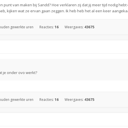
en punt van maken bij Sandd? Hoe verklaren zij dat jij meer tijd nodig heb
 heb, kijken wat ze ervan gaan zeggen. Ik heb heb het al een keer aangekaa
ouden gewerkte uren
Reacties:
16
Weergaves:
43675
at je onder ovo werkt?
ouden gewerkte uren
Reacties:
16
Weergaves:
43675