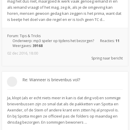
mag het dus niet, maargoed ik werk vaak genoeg iemand in en
als iemand vraagt of het mag, zeg ik, als je de omgeving kan
horen, mensen gewoon gedag kan zeggen is het prima, want dat
is beetje het doel van die regel en er is toch geen TC d...
Forum:
Tips & Tricks
Onderwerp:
mp3 speler op tijdens het bezorgen?
Reacties:
11
Weergaves:
39168
02 dec 2016, 18:00
Spring naar bericht
Re: Wanneer is brievenbus vol?
Ja, klopt (als er echt niets meer in kan is dat ding vol) en sommige
brievenbussen zijn zo smal dat als de pakketten van Spotta en
Axender, of de Stem of andere krant erin zitten hij al propvol is.
En bij Spotta mogen ze officieel pas de folders op maandag en
dinsdag bezorgen. En sommigen bewoners ...