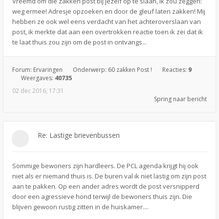
Vreemd om die zakken post bij jezelf op te slaan, ik zou zeggen:
weg ermee! Adresje opzoeken en door de gleuf laten zakken! Mij
hebben ze ook wel eens verdacht van het achteroverslaan van
post, ik merkte dat aan een overtrokken reactie toen ik zei dat ik
te laat thuis zou zijn om de post in ontvangs...
Forum:
Ervaringen
Onderwerp:
60 zakken Post !
Reacties:
9
Weergaves:
40735
02 dec 2016, 17:31
Spring naar bericht
Re: Lastige brievenbussen
Sommige bewoners zijn hardleers. De PCL agenda krijgt hij ook
niet als er niemand thuis is. De buren val ik niet lastig om zijn post
aan te pakken. Op een ander adres wordt de post versnipperd
door een agressieve hond terwijl de bewoners thuis zijn. Die
blijven gewoon rustig zitten in de huiskamer....