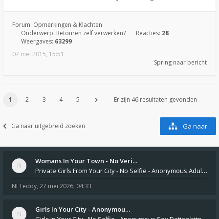
Forum:
Opmerkingen & Klachten
Onderwerp:
Retouren zelf verwerken?
Reacties:
28
Weergaves:
63299
07 mei 2015, 15:51
Spring naar bericht
1
2
3
4
5
Er zijn 46 resultaten gevonden
Ga naar uitgebreid zoeken
Ga naar
Womans In Your Town - No Veri…
Private Girls From Your City - No Selfie - Anonymous Adult Dating https://privatedates.live Private Girls In Your
NLTeddy
,
27 mei 2026, 04:33
Girls In Your City - Anonymou…