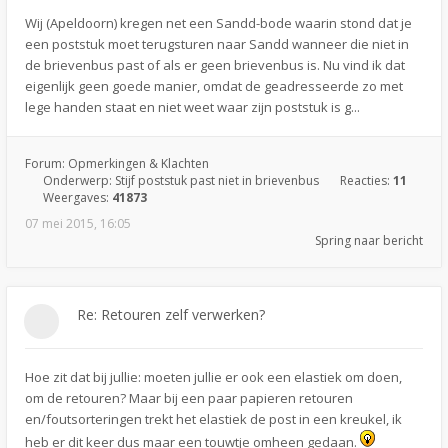
Wij (Apeldoorn) kregen net een Sandd-bode waarin stond dat je
een poststuk moet terugsturen naar Sandd wanneer die niet in
de brievenbus past of als er geen brievenbus is. Nu vind ik dat
eigenlijk geen goede manier, omdat de geadresseerde zo met
lege handen staat en niet weet waar zijn poststuk is g...
Forum:
Opmerkingen & Klachten
Onderwerp:
Stijf poststuk past niet in brievenbus
Reacties:
11
Weergaves:
41873
07 mei 2015, 16:05
Spring naar bericht
Re: Retouren zelf verwerken?
Hoe zit dat bij jullie: moeten jullie er ook een elastiek om doen,
om de retouren? Maar bij een paar papieren retouren
en/foutsorteringen trekt het elastiek de post in een kreukel, ik
heb er dit keer dus maar een touwtje omheen gedaan.