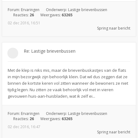
Forum:
Ervaringen
Onderwerp:
Lastige brievenbussen
Reacties:
26
Weergaves:
63265
02 dec 2016, 16:51
Spring naar bericht
Re: Lastige brievenbussen
Met de klep is niks mis, maar de brievenbuskastjes van de flats
in mijn bezorgwijk zijn behoorlijk klein. Dat wil dus zeggen dat ze
binnen de kortste keren vol zitten wanneer de bewoners ze niet
tijdig legen. Nu zitten ze vaak behoorlijk vol met in vieren
gevouwen huis-aan-huisbladen, wat ik zelf ei...
Forum:
Ervaringen
Onderwerp:
Lastige brievenbussen
Reacties:
26
Weergaves:
63265
02 dec 2016, 16:47
Spring naar bericht