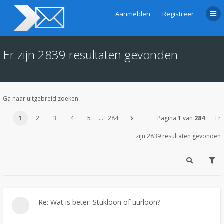
Aanmelden
Registreer
Er zijn 2839 resultaten gevonden
Ga naar uitgebreid zoeken
1
2
3
4
5
…
284
Pagina
1
van
284
Er
zijn 2839 resultaten gevonden
Re: Wat is beter: Stukloon of uurloon?