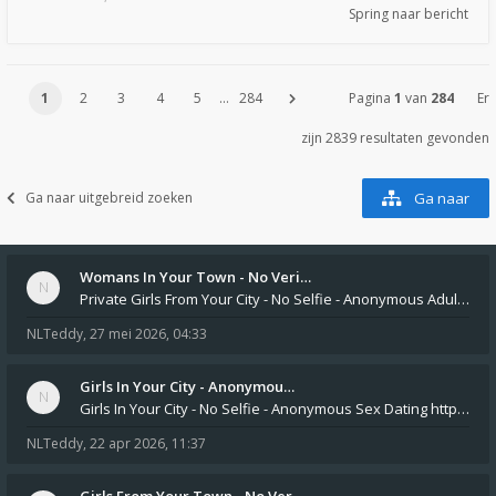
Spring naar bericht
1
2
3
4
5
…
284
Pagina
1
van
284
Er
zijn 2839 resultaten gevonden
Ga naar uitgebreid zoeken
Ga naar
Womans In Your Town - No Veri…
Private Girls From Your City - No Selfie - Anonymous Adult Dating https://privatedates.live Private Girls In Your
NLTeddy
,
27 mei 2026, 04:33
Girls In Your City - Anonymou…
Girls In Your City - No Selfie - Anonymous Sex Dating https://SecretPrivat.com Womens In Your Town - Anonymous S
NLTeddy
,
22 apr 2026, 11:37