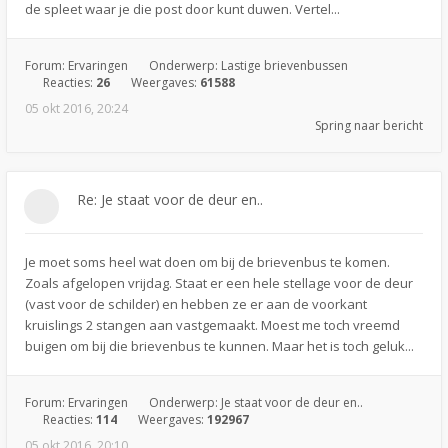
de spleet waar je die post door kunt duwen. Vertel...
Forum:
Ervaringen
Onderwerp:
Lastige brievenbussen
Reacties:
26
Weergaves:
61588
05 okt 2016, 20:24
Spring naar bericht
Re: Je staat voor de deur en..
Je moet soms heel wat doen om bij de brievenbus te komen.
Zoals afgelopen vrijdag. Staat er een hele stellage voor de deur
(vast voor de schilder) en hebben ze er aan de voorkant
kruislings 2 stangen aan vastgemaakt. Moest me toch vreemd
buigen om bij die brievenbus te kunnen. Maar het is toch geluk...
Forum:
Ervaringen
Onderwerp:
Je staat voor de deur en..
Reacties:
114
Weergaves:
192967
05 okt 2016, 20:10