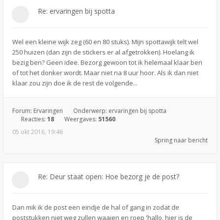
Re: ervaringen bij spotta
Wel een kleine wijk zeg (60 en 80 stuks). Mijn spottawijk telt wel
250 huizen (dan zijn de stickers er al afgetrokken). Hoelang ik
bezig ben? Geen idee. Bezorg gewoon tot ik helemaal klaar ben
of tot het donker wordt. Maar niet na 8 uur hoor. Als ik dan niet
klaar zou zijn doe ik de rest de volgende...
Forum:
Ervaringen
Onderwerp:
ervaringen bij spotta
Reacties:
18
Weergaves:
51560
05 okt 2016, 19:46
Spring naar bericht
Re: Deur staat open: Hoe bezorg je de post?
Dan mik ik de post een eindje de hal of gang in zodat de
poststukken niet weg zullen waaien en roep 'hallo, hier is de