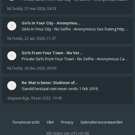
NLTeddy
,
27 mei 2026, 04:33
Girls In Your City - Anonymou…
Girls In Your City - No Selfie - Anonymous Sex Dating https://SecretPrivat.com Womens In Your Town - Anonymous S
NLTeddy
,
22 apr 2026, 11:37
Girls From Your Town - No Ver…
Private Girls From Your Town - No Selfie - Anonymous Casual Dating https://PrivateLadyEscorts.com Private Lady In
NLTeddy
,
26 dec 2025, 09:59
Re: Wat is beter: Stukloon of…
Sandd bestaat niet meer sinds 1 feb 2019.
slagvaardige
,
04 jan 2022, 19:49
Forumoverzicht
V&A
Privacy
Gebruikersvoorwaarden
Alle tijden zijn
UTC+01:00