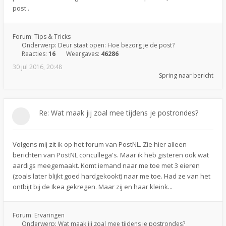
post'.
Forum:
Tips & Tricks
Onderwerp:
Deur staat open: Hoe bezorg je de post?
Reacties:
16
Weergaves:
46286
30 jul 2016, 20:48
Spring naar bericht
Re: Wat maak jij zoal mee tijdens je postrondes?
Volgens mij zit ik op het forum van PostNL. Zie hier alleen
berichten van PostNL concullega's. Maar ik heb gisteren ook wat
aardigs meegemaakt. Komt iemand naar me toe met 3 eieren
(zoals later blijkt goed hardgekookt) naar me toe. Had ze van het
ontbijt bij de Ikea gekregen. Maar zij en haar kleink...
Forum:
Ervaringen
Onderwerp:
Wat maak jij zoal mee tijdens je postrondes?