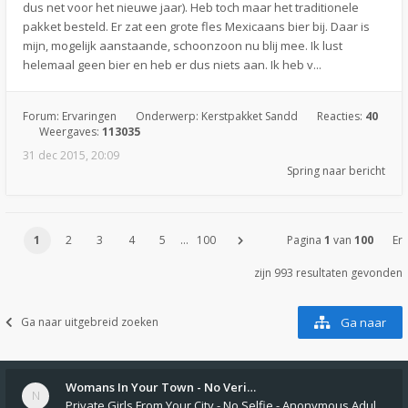
dus net voor het nieuwe jaar). Heb toch maar het traditionele
pakket besteld. Er zat een grote fles Mexicaans bier bij. Daar is
mijn, mogelijk aanstaande, schoonzoon nu blij mee. Ik lust
helemaal geen bier en heb er dus niets aan. Ik heb v...
Forum:
Ervaringen
Onderwerp:
Kerstpakket Sandd
Reacties:
40
Weergaves:
113035
31 dec 2015, 20:09
Spring naar bericht
1
2
3
4
5
…
100
Pagina
1
van
100
Er
zijn 993 resultaten gevonden
Ga naar uitgebreid zoeken
Ga naar
Womans In Your Town - No Veri…
Private Girls From Your City - No Selfie - Anonymous Adult Dating https://privatedates.live Private Girls In Your