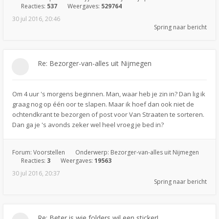
Reacties:
537
Weergaves:
529764
30 jul 2016, 20:46
Spring naar bericht
Re: Bezorger-van-alles uit Nijmegen
Om 4 uur 's morgens beginnen. Man, waar heb je zin in? Dan lig ik
graag nog op één oor te slapen. Maar ik hoef dan ook niet de
ochtendkrant te bezorgen of post voor Van Straaten te sorteren.
Dan ga je 's avonds zeker wel heel vroeg je bed in?
Forum:
Voorstellen
Onderwerp:
Bezorger-van-alles uit Nijmegen
Reacties:
3
Weergaves:
19563
30 jul 2016, 20:37
Spring naar bericht
Re: Beter is wie folders wil een sticker!