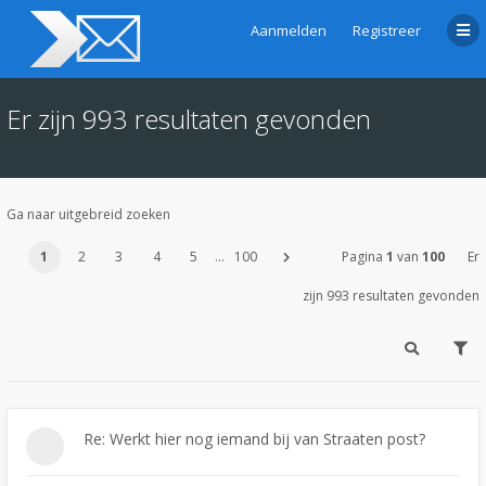
Aanmelden
Registreer
Er zijn 993 resultaten gevonden
Ga naar uitgebreid zoeken
1
2
3
4
5
…
100
Pagina
1
van
100
Er
zijn 993 resultaten gevonden
Re: Werkt hier nog iemand bij van Straaten post?