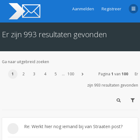
Aanmelden
Registreer
Er zijn 993 resultaten gevonden
Ga naar uitgebreid zoeken
1
2
3
4
5
…
100
Pagina
1
van
100
Er
zijn 993 resultaten gevonden
Re: Werkt hier nog iemand bij van Straaten post?