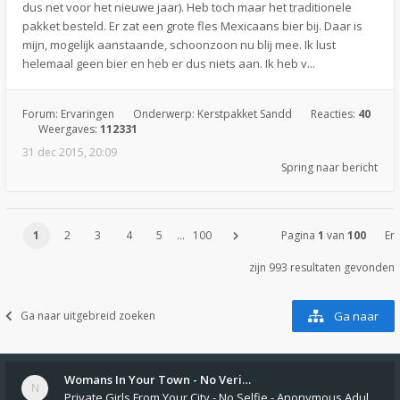
dus net voor het nieuwe jaar). Heb toch maar het traditionele
pakket besteld. Er zat een grote fles Mexicaans bier bij. Daar is
mijn, mogelijk aanstaande, schoonzoon nu blij mee. Ik lust
helemaal geen bier en heb er dus niets aan. Ik heb v...
Forum:
Ervaringen
Onderwerp:
Kerstpakket Sandd
Reacties:
40
Weergaves:
112331
31 dec 2015, 20:09
Spring naar bericht
1
2
3
4
5
…
100
Pagina
1
van
100
Er
zijn 993 resultaten gevonden
Ga naar uitgebreid zoeken
Ga naar
Womans In Your Town - No Veri…
Private Girls From Your City - No Selfie - Anonymous Adult Dating https://privatedates.live Private Girls In Your