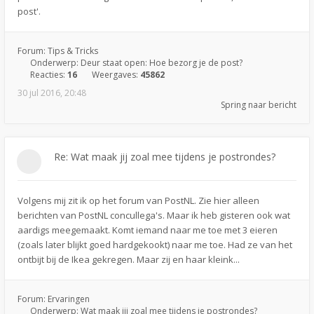
post'.
Forum:
Tips & Tricks
Onderwerp:
Deur staat open: Hoe bezorg je de post?
Reacties:
16
Weergaves:
45862
30 jul 2016, 20:48
Spring naar bericht
Re: Wat maak jij zoal mee tijdens je postrondes?
Volgens mij zit ik op het forum van PostNL. Zie hier alleen
berichten van PostNL concullega's. Maar ik heb gisteren ook wat
aardigs meegemaakt. Komt iemand naar me toe met 3 eieren
(zoals later blijkt goed hardgekookt) naar me toe. Had ze van het
ontbijt bij de Ikea gekregen. Maar zij en haar kleink...
Forum:
Ervaringen
Onderwerp:
Wat maak jij zoal mee tijdens je postrondes?