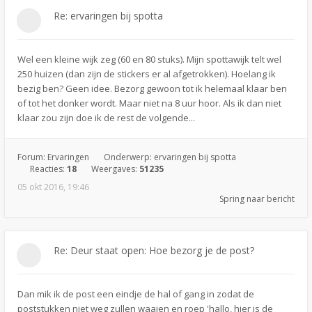
Re: ervaringen bij spotta
Wel een kleine wijk zeg (60 en 80 stuks). Mijn spottawijk telt wel
250 huizen (dan zijn de stickers er al afgetrokken). Hoelang ik
bezig ben? Geen idee. Bezorg gewoon tot ik helemaal klaar ben
of tot het donker wordt. Maar niet na 8 uur hoor. Als ik dan niet
klaar zou zijn doe ik de rest de volgende...
Forum:
Ervaringen
Onderwerp:
ervaringen bij spotta
Reacties:
18
Weergaves:
51235
05 okt 2016, 19:46
Spring naar bericht
Re: Deur staat open: Hoe bezorg je de post?
Dan mik ik de post een eindje de hal of gang in zodat de
poststukken niet weg zullen waaien en roep 'hallo, hier is de