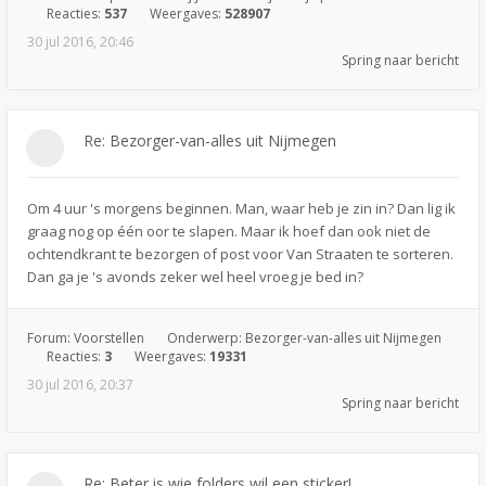
Reacties:
537
Weergaves:
528907
30 jul 2016, 20:46
Spring naar bericht
Re: Bezorger-van-alles uit Nijmegen
Om 4 uur 's morgens beginnen. Man, waar heb je zin in? Dan lig ik
graag nog op één oor te slapen. Maar ik hoef dan ook niet de
ochtendkrant te bezorgen of post voor Van Straaten te sorteren.
Dan ga je 's avonds zeker wel heel vroeg je bed in?
Forum:
Voorstellen
Onderwerp:
Bezorger-van-alles uit Nijmegen
Reacties:
3
Weergaves:
19331
30 jul 2016, 20:37
Spring naar bericht
Re: Beter is wie folders wil een sticker!