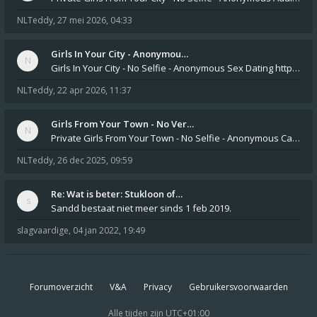
NLTeddy
,
27 mei 2026, 04:33
Girls In Your City - Anonymou…
Girls In Your City - No Selfie - Anonymous Sex Dating https://SecretPrivat.com Womens In Your Town - Anonymous S
NLTeddy
,
22 apr 2026, 11:37
Girls From Your Town - No Ver…
Private Girls From Your Town - No Selfie - Anonymous Casual Dating https://PrivateLadyEscorts.com Private Lady In
NLTeddy
,
26 dec 2025, 09:59
Re: Wat is beter: Stukloon of…
Sandd bestaat niet meer sinds 1 feb 2019.
slagvaardige
,
04 jan 2022, 19:49
Forumoverzicht
V&A
Privacy
Gebruikersvoorwaarden
Alle tijden zijn
UTC+01:00