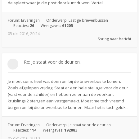
de spleet waar je die post door kunt duwen. Vertel...
Forum:
Ervaringen
Onderwerp:
Lastige brievenbussen
Reacties:
26
Weergaves:
61205
05 okt 2016, 20:24
Spring naar bericht
Re: Je staat voor de deur en..
Je moet soms heel wat doen om bij de brievenbus te komen.
Zoals afgelopen vrijdag. Staat er een hele stellage voor de deur
(vast voor de schilder) en hebben ze er aan de voorkant
kruislings 2 stangen aan vastgemaakt. Moest me toch vreemd
buigen om bij die brievenbus te kunnen. Maar het is toch geluk...
Forum:
Ervaringen
Onderwerp:
Je staat voor de deur en..
Reacties:
114
Weergaves:
192083
05 okt 2016, 20:10