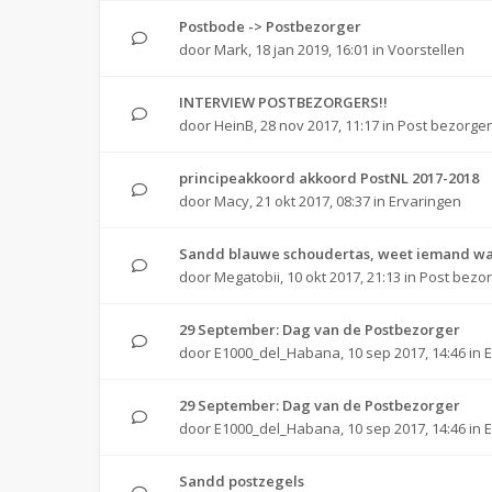
Postbode -> Postbezorger
door
Mark
,
18 jan 2019, 16:01
in
Voorstellen
INTERVIEW POSTBEZORGERS!!
door
HeinB
,
28 nov 2017, 11:17
in
Post bezorge
principeakkoord akkoord PostNL 2017-2018
door
Macy
,
21 okt 2017, 08:37
in
Ervaringen
Sandd blauwe schoudertas, weet iemand waar
door
Megatobii
,
10 okt 2017, 21:13
in
Post bezo
29 September: Dag van de Postbezorger
door
E1000_del_Habana
,
10 sep 2017, 14:46
in
29 September: Dag van de Postbezorger
door
E1000_del_Habana
,
10 sep 2017, 14:46
in
Sandd postzegels