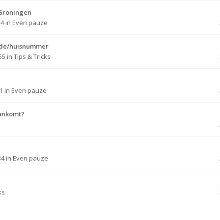
 Groningen
14
in
Even pauze
code/huisnummer
55
in
Tips & Tricks
21
in
Even pauze
aankomt?
34
in
Even pauze
ks