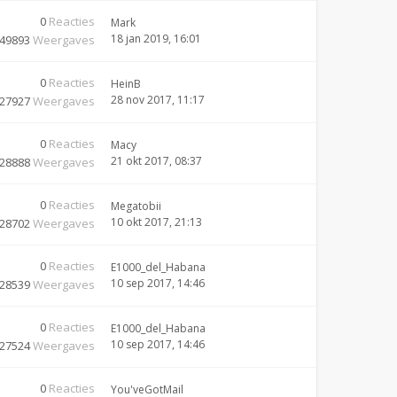
0
Reacties
Mark
18 jan 2019, 16:01
49893
Weergaves
0
Reacties
HeinB
28 nov 2017, 11:17
27927
Weergaves
0
Reacties
Macy
21 okt 2017, 08:37
28888
Weergaves
0
Reacties
Megatobii
10 okt 2017, 21:13
28702
Weergaves
0
Reacties
E1000_del_Habana
10 sep 2017, 14:46
28539
Weergaves
0
Reacties
E1000_del_Habana
10 sep 2017, 14:46
27524
Weergaves
0
Reacties
You'veGotMail