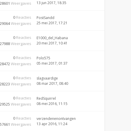
13 jun 2017, 18:35
28601
Weergaves
0
Reacties
PostSandd
25 mei 2017, 17:21
29064
Weergaves
0
Reacties
E1000_del_Habana
20 mei 2017, 10:41
27988
Weergaves
0
Reacties
Polo575
05 mei 2017, 01:37
28472
Weergaves
0
Reacties
slagvaardige
08 mar 2017, 08:40
28223
Weergaves
0
Reacties
RedSquirrel
08 mei 2016, 11:15
29525
Weergaves
0
Reacties
verzendenenontvangen
13 apr 2016, 11:24
57661
Weergaves