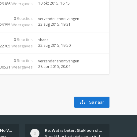
10 okt 2015, 16:45
29186
Weergaves
0
Reacties
verzendenenontvangen
23 aug 2015, 19:31
29755
Weergaves
0
Reacties
shane
22 aug 2015, 19:50
22705
Weergaves
0
Reacties
verzendenenontvangen
28 apr 2015, 20:04
30531
Weergaves
Ga naar
Girls From Your Town - No Ver…
Re: Wat is beter: Stukloon of…
Private Girls From Your Town - No Selfie - Anonymous Casual Dating https://PrivateLadyEscorts.com Private Lady In
Sandd bestaat niet meer sinds 1 feb 2019.