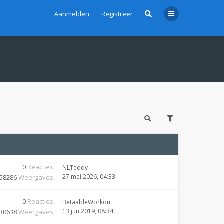
Aanmelden
Registreer
0
Reacties
NLTeddy
27 mei 2026, 04:33
58286
Weergaves
0
Reacties
BetaaldeWorkout
13 jun 2019, 08:34
30638
Weergaves