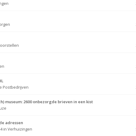
ingen
orgen
oorstellen
gen
HL
e Postbedrijven
ch) museum: 2600 onbezorgde brieven in een kist
uze
nde adressen
24
in
Verhuizingen