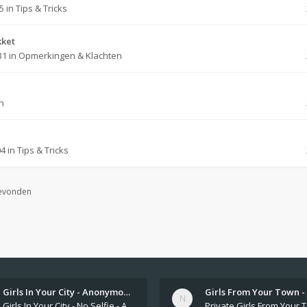
45
in
Tips & Tricks
kket
31
in
Opmerkingen & Klachten
n
04
in
Tips & Tricks
gevonden
Girls In Your City - Anonymou…
Girls In Your City - No Selfie - Anonymous Sex Dating https://SecretPrivat.com Womens In Your Town - Anonymous S