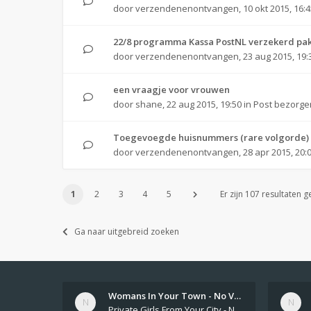
door
verzendenenontvangen
,
10 okt 2015, 16:
22/8 programma Kassa PostNL verzekerd pa
door
verzendenenontvangen
,
23 aug 2015, 19:
een vraagje voor vrouwen
door
shane
,
22 aug 2015, 19:50
in
Post bezorge
Toegevoegde huisnummers (rare volgorde)
door
verzendenenontvangen
,
28 apr 2015, 20:
1
2
3
4
5
Er zijn 107 resultaten 
Ga naar uitgebreid zoeken
Womans In Your Town - No Veri…
Private Girls From Your City - No Selfie - Anonymous Adult Dating https://privatedates.live Private Girls In Your