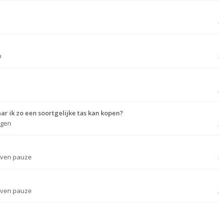
n
 ik zo een soortgelijke tas kan kopen?
rgen
Even pauze
Even pauze