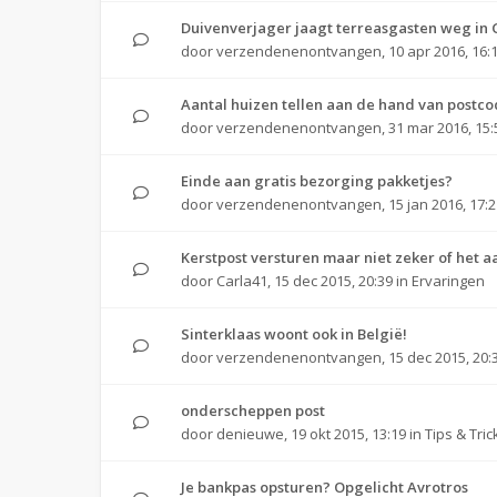
Duivenverjager jaagt terreasgasten weg in
door
verzendenenontvangen
,
10 apr 2016, 16:
Aantal huizen tellen aan de hand van post
door
verzendenenontvangen
,
31 mar 2016, 15:
Einde aan gratis bezorging pakketjes?
door
verzendenenontvangen
,
15 jan 2016, 17:
Kerstpost versturen maar niet zeker of het 
door
Carla41
,
15 dec 2015, 20:39
in
Ervaringen
Sinterklaas woont ook in België!
door
verzendenenontvangen
,
15 dec 2015, 20:
onderscheppen post
door
denieuwe
,
19 okt 2015, 13:19
in
Tips & Tric
Je bankpas opsturen? Opgelicht Avrotros