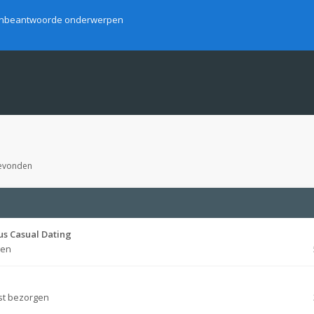
nbeantwoorde onderwerpen
gevonden
us Casual Dating
gen
st bezorgen