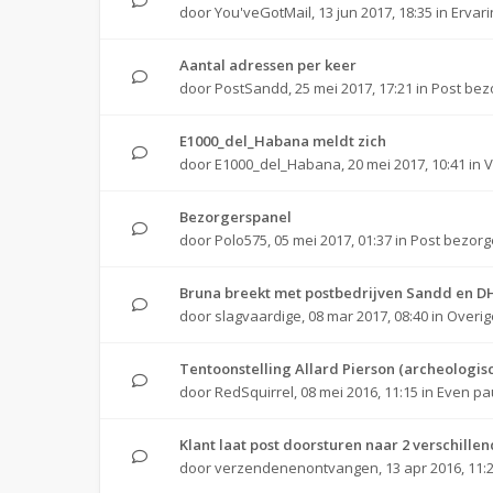
door
You'veGotMail
,
13 jun 2017, 18:35
in
Ervar
Aantal adressen per keer
door
PostSandd
,
25 mei 2017, 17:21
in
Post bez
E1000_del_Habana meldt zich
door
E1000_del_Habana
,
20 mei 2017, 10:41
in
V
Bezorgerspanel
door
Polo575
,
05 mei 2017, 01:37
in
Post bezor
Bruna breekt met postbedrijven Sandd en D
door
slagvaardige
,
08 mar 2017, 08:40
in
Overig
Tentoonstelling Allard Pierson (archeologis
door
RedSquirrel
,
08 mei 2016, 11:15
in
Even pa
Klant laat post doorsturen naar 2 verschille
door
verzendenenontvangen
,
13 apr 2016, 11: