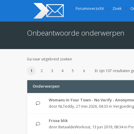
Forumoverzicht
Zoek
O
Onbeantwoorde onderwerpen
Ga naar uitgebreid zoeken
1
2
3
4
5
Er zijn 107 resultaten 
Onderwerpen
Womans In Your Town - No Verify - Anonymo
door
NLTeddy
,
27 mei 2026, 04:33
in
Vergoedin
Frisse blik
door
BetaaldeWorkout
,
13 jun 2019, 08:34
in
Po