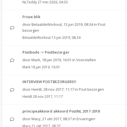
NLTeddy
27 mei 2026, 04:33
Frisse blik
door
BetaaldeWorkout
,
13 jun 2019, 08:34
in
Post
bezorgen
BetaaldeWorkout
13 jun 2019, 08:34
Postbode -> Postbezorger
door
Mark
,
18 jan 2019, 16:01
in
Voorstellen
Mark
18 jan 2019, 16:01
INTERVIEW POSTBEZORGERS!!
door
HeinB
,
28 nov 2017, 11:17
in
Post bezorgen
HeinB
28 nov 2017, 11:17
principeakkoord akkoord PostNL 2017-2018
door
Macy
,
21 okt 2017, 08:37
in
Ervaringen
Macy
21 okt 2017, 08:37