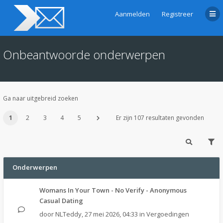
Aanmelden
Registreer
Onbeantwoorde onderwerpen
Ga naar uitgebreid zoeken
1
2
3
4
5
Er zijn 107 resultaten gevonden
Onderwerpen
Womans In Your Town - No Verify - Anonymous
Casual Dating
door
NLTeddy
,
27 mei 2026, 04:33
in
Vergoedingen