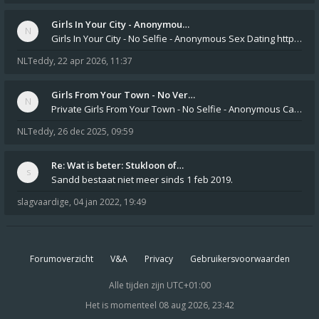
Girls In Your City - Anonymou…
Girls In Your City - No Selfie - Anonymous Sex Dating https://SecretPrivat.com Womens In Your Town - Anonymous S
NLTeddy
,
22 apr 2026, 11:37
Girls From Your Town - No Ver…
Private Girls From Your Town - No Selfie - Anonymous Casual Dating https://PrivateLadyEscorts.com Private Lady In
NLTeddy
,
26 dec 2025, 09:59
Re: Wat is beter: Stukloon of…
Sandd bestaat niet meer sinds 1 feb 2019.
slagvaardige
,
04 jan 2022, 19:49
Forumoverzicht
V&A
Privacy
Gebruikersvoorwaarden
Alle tijden zijn
UTC+01:00
Het is momenteel 08 aug 2026, 23:42