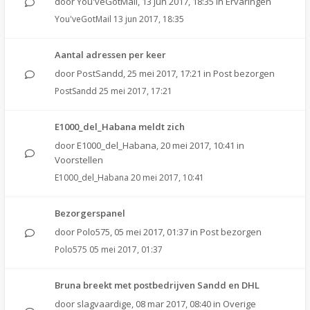
door
You'veGotMail
,
13 jun 2017, 18:35
in
Ervaringen
You'veGotMail
13 jun 2017, 18:35
Aantal adressen per keer
door
PostSandd
,
25 mei 2017, 17:21
in
Post bezorgen
PostSandd
25 mei 2017, 17:21
E1000_del_Habana meldt zich
door
E1000_del_Habana
,
20 mei 2017, 10:41
in
Voorstellen
E1000_del_Habana
20 mei 2017, 10:41
Bezorgerspanel
door
Polo575
,
05 mei 2017, 01:37
in
Post bezorgen
Polo575
05 mei 2017, 01:37
Bruna breekt met postbedrijven Sandd en DHL
door
slagvaardige
,
08 mar 2017, 08:40
in
Overige