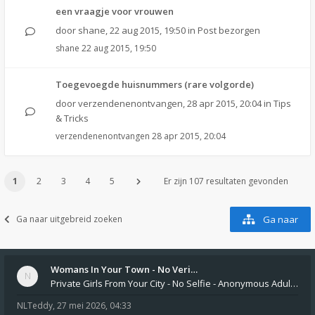
een vraagje voor vrouwen
door
shane
,
22 aug 2015, 19:50
in
Post bezorgen
shane
22 aug 2015, 19:50
Toegevoegde huisnummers (rare volgorde)
door
verzendenenontvangen
,
28 apr 2015, 20:04
in
Tips
& Tricks
verzendenenontvangen
28 apr 2015, 20:04
1
2
3
4
5
Er zijn 107 resultaten gevonden
Ga naar uitgebreid zoeken
Ga naar
Womans In Your Town - No Veri…
Private Girls From Your City - No Selfie - Anonymous Adult Dating https://privatedates.live Private Girls In Your
NLTeddy
,
27 mei 2026, 04:33