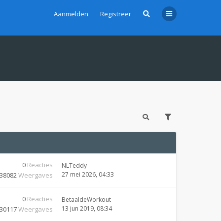
Aanmelden
Registreer
0
Reacties
NLTeddy
27 mei 2026, 04:33
38082
Weergaves
0
Reacties
BetaaldeWorkout
13 jun 2019, 08:34
30117
Weergaves