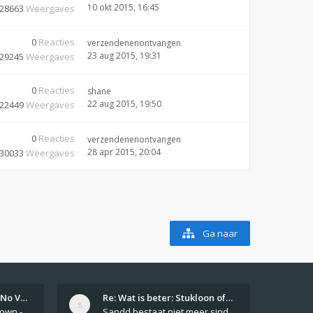
10 okt 2015, 16:45
28663
Weergaves
0
Reacties
verzendenenontvangen
23 aug 2015, 19:31
29245
Weergaves
0
Reacties
shane
22 aug 2015, 19:50
22449
Weergaves
0
Reacties
verzendenenontvangen
28 apr 2015, 20:04
30033
Weergaves
Ga naar
Girls From Your Town - No Ver…
Re: Wat is beter: Stukloon of…
Private Girls From Your Town - No Selfie - Anonymous Casual Dating https://PrivateLadyEscorts.com Private Lady In
Sandd bestaat niet meer sinds 1 feb 2019.