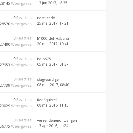
13 jun 2017, 18:35
28145
Weergaves
0
Reacties
PostSandd
25 mei 2017, 17:21
28570
Weergaves
0
Reacties
E1000_del_Habana
20 mei 2017, 10:41
27490
Weergaves
0
Reacties
Polo575
05 mei 2017, 01:37
27953
Weergaves
0
Reacties
slagvaardige
08 mar 2017, 08:40
27739
Weergaves
0
Reacties
RedSquirrel
08 mei 2016, 11:15
29029
Weergaves
0
Reacties
verzendenenontvangen
13 apr 2016, 11:24
56775
Weergaves