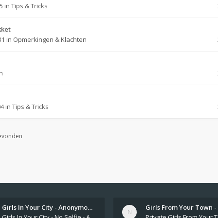
45
in
Tips & Tricks
kket
31
in
Opmerkingen & Klachten
n
04
in
Tips & Tricks
gevonden
Girls In Your City - Anonymou…
Girls In Your City - No Selfie - Anonymous Sex Dating https://SecretPrivat.com Womens In Your Town - Anonymous S