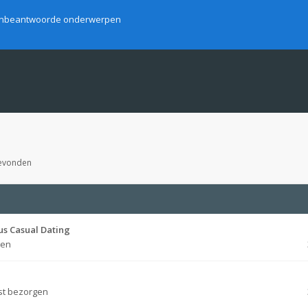
nbeantwoorde onderwerpen
gevonden
us Casual Dating
gen
st bezorgen