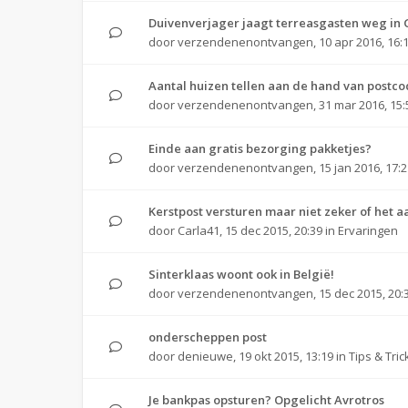
Duivenverjager jaagt terreasgasten weg in
door
verzendenenontvangen
,
10 apr 2016, 16:
Aantal huizen tellen aan de hand van post
door
verzendenenontvangen
,
31 mar 2016, 15:
Einde aan gratis bezorging pakketjes?
door
verzendenenontvangen
,
15 jan 2016, 17:
Kerstpost versturen maar niet zeker of het 
door
Carla41
,
15 dec 2015, 20:39
in
Ervaringen
Sinterklaas woont ook in België!
door
verzendenenontvangen
,
15 dec 2015, 20:
onderscheppen post
door
denieuwe
,
19 okt 2015, 13:19
in
Tips & Tric
Je bankpas opsturen? Opgelicht Avrotros