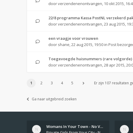
door
verzendenenontvangen
,
10 okt 2015, 16:
22/8 programma Kassa PostNL verzekerd pa
door
verzendenenontvangen
,
23 aug 2015, 19:
een vraagje voor vrouwen
door
shane
,
22 aug 2015, 19:50
in
Post bezorge
Toegevoegde huisnummers (rare volgorde)
door
verzendenenontvangen
,
28 apr 2015, 20:
1
2
3
4
5
Er zijn 107 resultaten 
Ga naar uitgebreid zoeken
Womans In Your Town - No Veri…
Private Girls From Your City - No Selfie - Anonymous Adult Dating https://privatedates.live Private Girls In Your