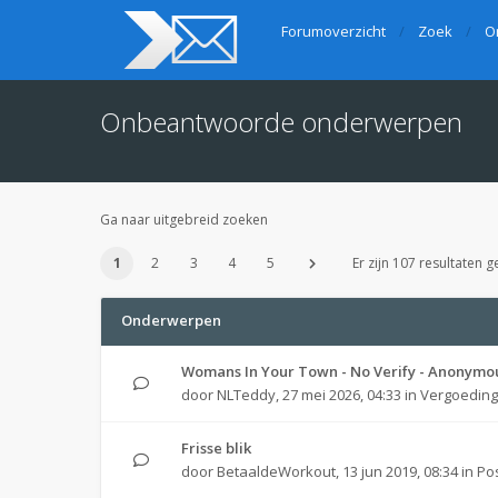
Forumoverzicht
Zoek
O
Onbeantwoorde onderwerpen
Ga naar uitgebreid zoeken
1
2
3
4
5
Er zijn 107 resultaten 
Onderwerpen
Womans In Your Town - No Verify - Anonymo
door
NLTeddy
,
27 mei 2026, 04:33
in
Vergoedin
Frisse blik
door
BetaaldeWorkout
,
13 jun 2019, 08:34
in
Po