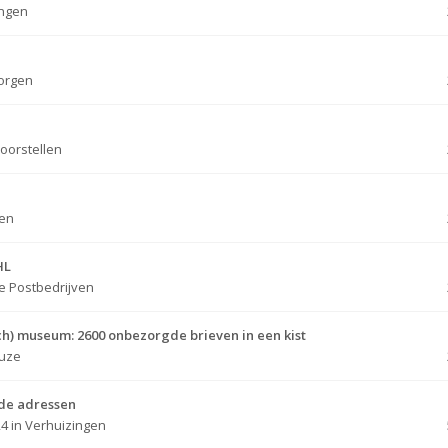
ingen
orgen
oorstellen
gen
HL
e Postbedrijven
ch) museum: 2600 onbezorgde brieven in een kist
uze
nde adressen
24
in
Verhuizingen