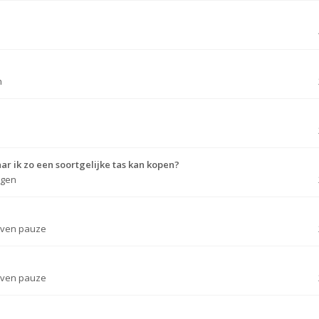
n
 ik zo een soortgelijke tas kan kopen?
rgen
Even pauze
Even pauze