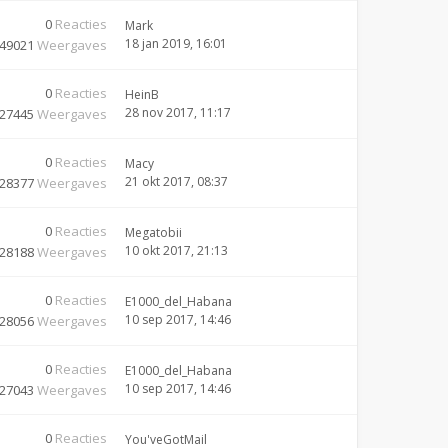
0
Reacties
Mark
18 jan 2019, 16:01
49021
Weergaves
0
Reacties
HeinB
28 nov 2017, 11:17
27445
Weergaves
0
Reacties
Macy
21 okt 2017, 08:37
28377
Weergaves
0
Reacties
Megatobii
10 okt 2017, 21:13
28188
Weergaves
0
Reacties
E1000_del_Habana
10 sep 2017, 14:46
28056
Weergaves
0
Reacties
E1000_del_Habana
10 sep 2017, 14:46
27043
Weergaves
0
Reacties
You'veGotMail