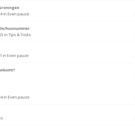
 Groningen
14
in
Even pauze
code/huisnummer
55
in
Tips & Tricks
21
in
Even pauze
aankomt?
34
in
Even pauze
ks