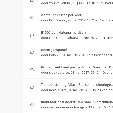
door
You'veGotMail
,
13 jun 2017, 18:35
in
Ervar
Aantal adressen per keer
door
PostSandd
,
25 mei 2017, 17:21
in
Post bez
E1000_del_Habana meldt zich
door
E1000_del_Habana
,
20 mei 2017, 10:41
in
V
Bezorgerspanel
door
Polo575
,
05 mei 2017, 01:37
in
Post bezor
Bruna breekt met postbedrijven Sandd en D
door
slagvaardige
,
08 mar 2017, 08:40
in
Overig
Tentoonstelling Allard Pierson (archeologis
door
RedSquirrel
,
08 mei 2016, 11:15
in
Even pa
Klant laat post doorsturen naar 2 verschille
door
verzendenenontvangen
,
13 apr 2016, 11: