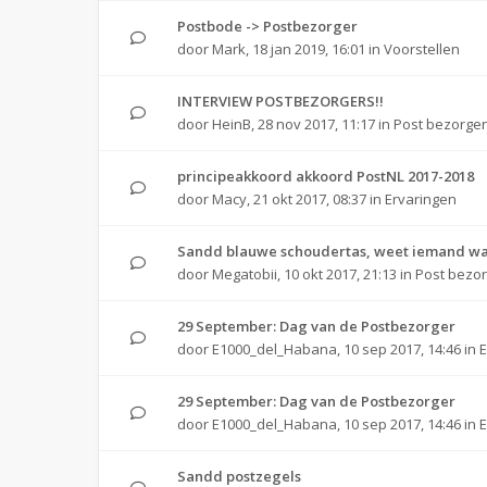
Postbode -> Postbezorger
door
Mark
,
18 jan 2019, 16:01
in
Voorstellen
INTERVIEW POSTBEZORGERS!!
door
HeinB
,
28 nov 2017, 11:17
in
Post bezorge
principeakkoord akkoord PostNL 2017-2018
door
Macy
,
21 okt 2017, 08:37
in
Ervaringen
Sandd blauwe schoudertas, weet iemand waar
door
Megatobii
,
10 okt 2017, 21:13
in
Post bezo
29 September: Dag van de Postbezorger
door
E1000_del_Habana
,
10 sep 2017, 14:46
in
29 September: Dag van de Postbezorger
door
E1000_del_Habana
,
10 sep 2017, 14:46
in
Sandd postzegels