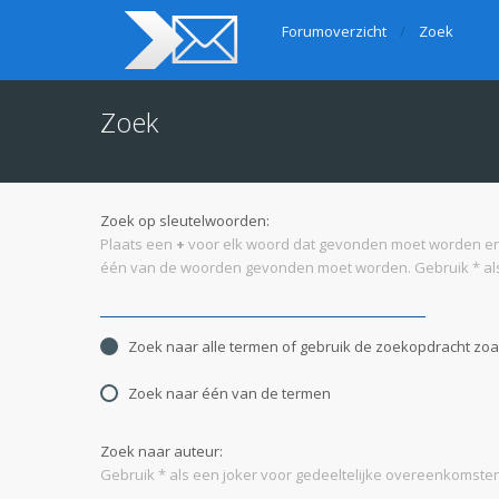
Forumoverzicht
Zoek
Zoek
Zoek op sleutelwoorden:
Plaats een
+
voor elk woord dat gevonden moet worden e
één van de woorden gevonden moet worden. Gebruik * als
Zoek naar alle termen of gebruik de zoekopdracht zoal
Zoek naar één van de termen
Zoek naar auteur:
Gebruik * als een joker voor gedeeltelijke overeenkomsten