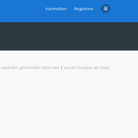
Aanmelden
Registreer
met woorden gescheiden door een
|
tussen haakjes als maar