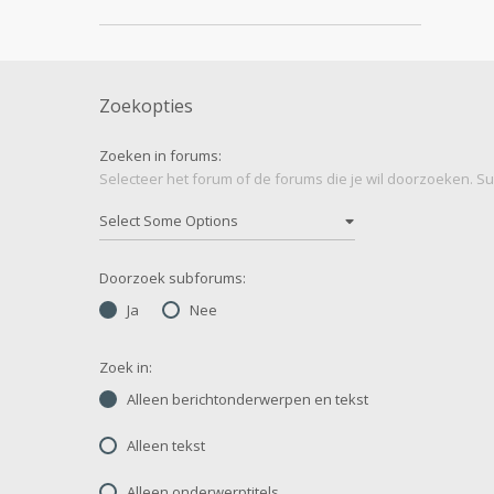
Zoekopties
Zoeken in forums:
Selecteer het forum of de forums die je wil doorzoeken. 
Doorzoek subforums:
Ja
Nee
Zoek in:
Alleen berichtonderwerpen en tekst
Alleen tekst
Alleen onderwerptitels