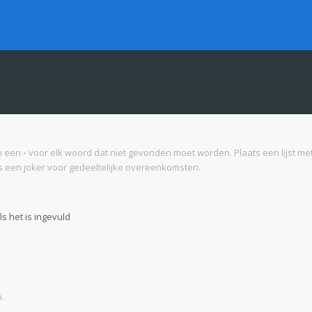
n een
-
voor elk woord dat niet gevonden moet worden. Plaats een lijst 
 een joker voor gedeeltelijke overeenkomsten.
s het is ingevuld
.