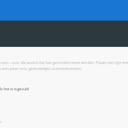
n een
-
voor elk woord dat niet gevonden moet worden. Plaats een lijst 
 een joker voor gedeeltelijke overeenkomsten.
s het is ingevuld
.