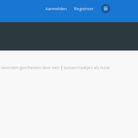
Aanmelden
Registreer
met woorden gescheiden door een
|
tussen haakjes als maar