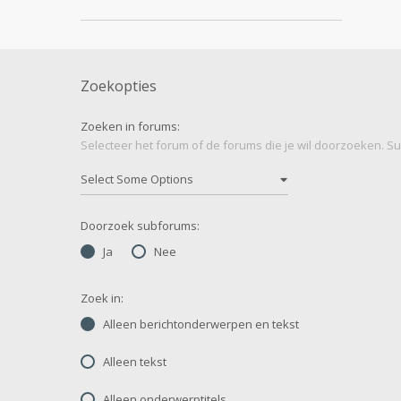
Zoekopties
Zoeken in forums:
Selecteer het forum of de forums die je wil doorzoeken. 
Doorzoek subforums:
Ja
Nee
Zoek in:
Alleen berichtonderwerpen en tekst
Alleen tekst
Alleen onderwerptitels