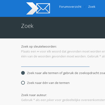
Forumoverzicht
Zoek
Zoek
Zoek op sleutelwoorden:
Plaats een
+
voor elk woord dat gevonden moet worden e
één van de woorden gevonden moet worden. Gebruik * als
Zoek naar alle termen of gebruik de zoekopdracht zoal
Zoek naar één van de termen
Zoek naar auteur:
Gebruik * als een joker voor gedeeltelijke overeenkomsten