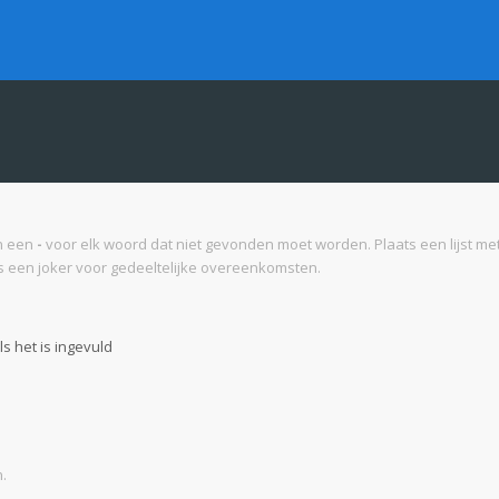
n een
-
voor elk woord dat niet gevonden moet worden. Plaats een lijst 
 een joker voor gedeeltelijke overeenkomsten.
s het is ingevuld
.