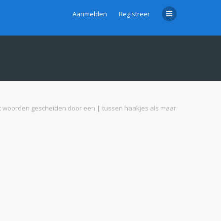
Aanmelden
Registreer
met woorden gescheiden door een
|
tussen haakjes als maar