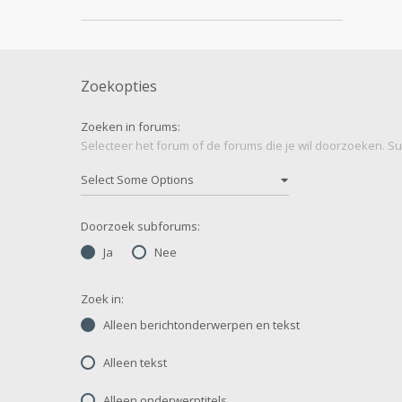
Zoekopties
Zoeken in forums:
Selecteer het forum of de forums die je wil doorzoeken. 
Doorzoek subforums:
Ja
Nee
Zoek in:
Alleen berichtonderwerpen en tekst
Alleen tekst
Alleen onderwerptitels