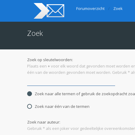
Forumoverzicht
Zoek
Zoek
Zoek op sleutelwoorden:
Plaats een
+
voor elk woord dat gevonden moet worden e
één van de woorden gevonden moet worden. Gebruik * als
Zoek naar alle termen of gebruik de zoekopdracht zoal
Zoek naar één van de termen
Zoek naar auteur:
Gebruik * als een joker voor gedeeltelijke overeenkomsten