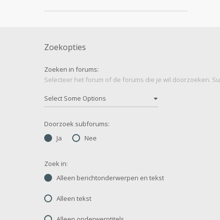
Zoekopties
Zoeken in forums:
Selecteer het forum of de forums die je wil doorzoeken. 
Doorzoek subforums:
Ja
Nee
Zoek in:
Alleen berichtonderwerpen en tekst
Alleen tekst
Alleen onderwerptitels