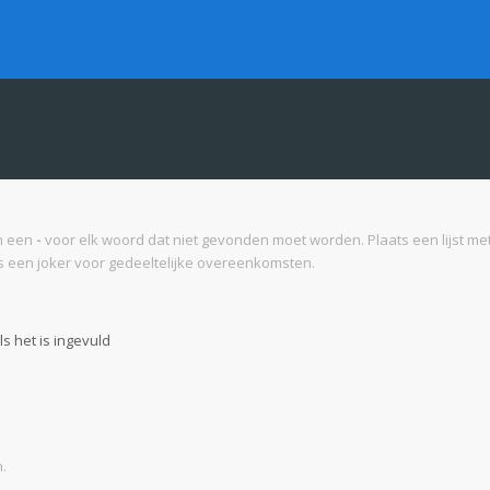
n een
-
voor elk woord dat niet gevonden moet worden. Plaats een lijst 
 een joker voor gedeeltelijke overeenkomsten.
s het is ingevuld
.