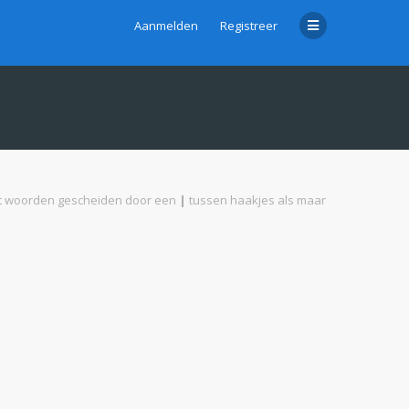
Aanmelden
Registreer
met woorden gescheiden door een
|
tussen haakjes als maar