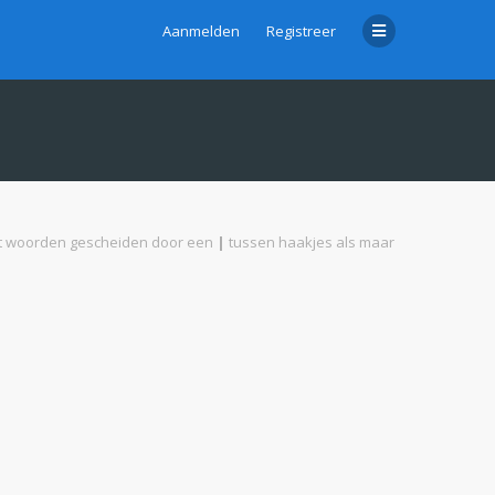
Aanmelden
Registreer
met woorden gescheiden door een
|
tussen haakjes als maar