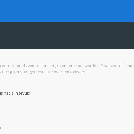
n een
-
voor elk woord dat niet gevonden moet worden. Plaats een lijst 
 een joker voor gedeeltelijke overeenkomsten.
s het is ingevuld
.