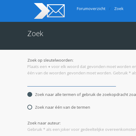
Forumoverzicht
Zoek
Zoek
Zoek op sleutelwoorden:
Plaats een
+
voor elk woord dat gevonden moet worden e
één van de woorden gevonden moet worden. Gebruik * als
Zoek naar alle termen of gebruik de zoekopdracht zoal
Zoek naar één van de termen
Zoek naar auteur:
Gebruik * als een joker voor gedeeltelijke overeenkomsten