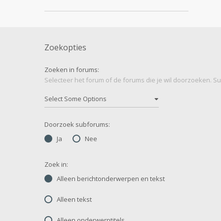
Zoekopties
Zoeken in forums:
Selecteer het forum of de forums die je wil doorzoeken. 
Doorzoek subforums:
Ja
Nee
Zoek in:
Alleen berichtonderwerpen en tekst
Alleen tekst
Alleen onderwerptitels