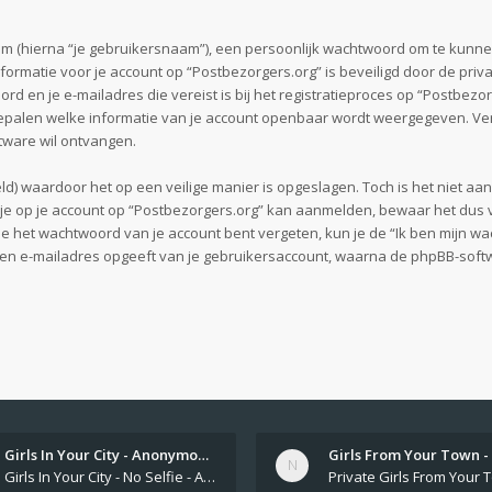
am (hierna “je gebruikersnaam”), een persoonlijk wachtwoord om te kunne
 informatie voor je account op “Postbezorgers.org” is beveiligd door de pri
d en je e-mailadres die vereist is bij het registratieproces op “Postbezorg
e bepalen welke informatie van je account openbaar wordt weergegeven. Verd
tware wil ontvangen.
ld) waardoor het op een veilige manier is opgeslagen. Toch is het niet aa
e op je account op “Postbezorgers.org” kan aanmelden, bewaar het dus v
je het wachtwoord van je account bent vergeten, kun je de “Ik ben mijn wa
m en e-mailadres opgeeft van je gebruikersaccount, waarna de phpBB-sof
.
Girls In Your City - Anonymou…
Girls In Your City - No Selfie - Anonymous Sex Dating https://SecretPrivat.com Womens In Your Town - Anonymous S