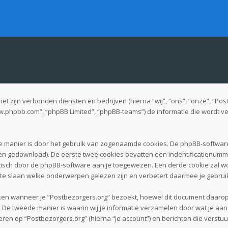
 met zijn verbonden diensten en bedrijven (hierna “wij”, “ons”, “onze”, “P
“www.phpbb.com”, “phpBB Limited”, “phpBB-teams”) de informatie die wordt
te manier is door het gebruik van zogenaamde cookies. De phpBB-softwar
den gedownload). De eerste twee cookies bevatten een indentificatienum
tisch door de phpBB-software aan je toegewezen. Een derde cookie zal
 te slaan welke onderwerpen gelezen zijn en verbetert daarmee je gebrui
 wanneer je “Postbezorgers.org” bezoekt, hoewel dit document daarop ni
 tweede manier is waarin wij je informatie verzamelen door wat je aan o
ren op “Postbezorgers.org” (hierna “je account”) en berichten die verstuu