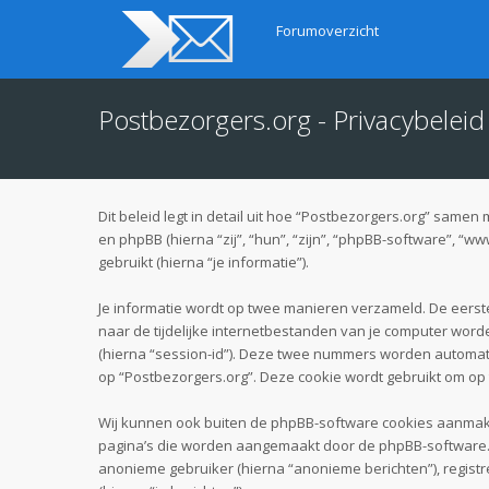
Forumoverzicht
Postbezorgers.org - Privacybeleid
Dit beleid legt in detail uit hoe “Postbezorgers.org” samen
en phpBB (hierna “zij”, “hun”, “zijn”, “phpBB-software”, 
gebruikt (hierna “je informatie”).
Je informatie wordt op twee manieren verzameld. De eers
naar de tijdelijke internetbestanden van je computer wor
(hierna “session-id”). Deze twee nummers worden automa
op “Postbezorgers.org”. Deze cookie wordt gebruikt om op
Wij kunnen ook buiten de phpBB-software cookies aanmaken
pagina’s die worden aangemaakt door de phpBB-software. De
anonieme gebruiker (hierna “anonieme berichten”), registre