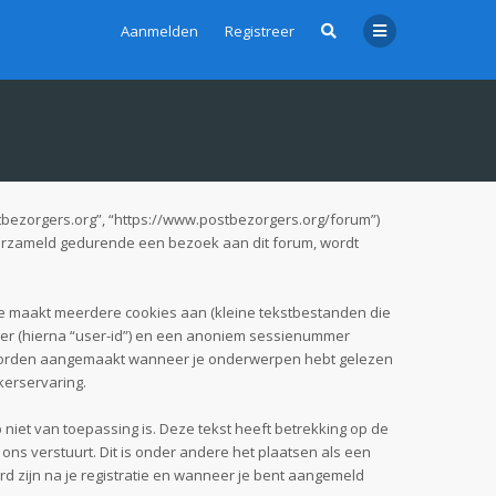
Aanmelden
Registreer
ostbezorgers.org”, “https://www.postbezorgers.org/forum”)
 verzameld gedurende een bezoek aan dit forum, wordt
e maakt meerdere cookies aan (kleine tekstbestanden die
mer (hierna “user-id”) en een anoniem sessienummer
 worden aangemaakt wanneer je onderwerpen hebt gelezen
kerservaring.
et van toepassing is. Deze tekst heeft betrekking op de
ns verstuurt. Dit is onder andere het plaatsen als een
rd zijn na je registratie en wanneer je bent aangemeld