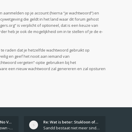
n aanmelden op je account (hierna “je wachtwoord”) en
vacywetgeving die geldt in het land waar dit forum gehost
ers.org” is verplicht of optioneel, dat is een keuze van
er heb je ook de mogelijkheid om in te stellen of je de e-
n te raden dat je hetzelfde wachtwoord gebruikt op
eilig en geef het nooit aan iemand van
chtwoord vergeten”-optie gebruiken bij het
tware een nieuw wachtwoord zal genereren en zal opsturen
Girls From Your Town - No Ver…
Re: Wat is beter: Stukloon of…
Private Girls From Your Town - No Selfie - Anonymous Casual Dating https://PrivateLadyEscorts.com Private Lady In
Sandd bestaat niet meer sinds 1 feb 2019.