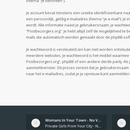
(hierna “je berichten”).
Je account bevat minstens een unieke identificeerbare na
een persoonlijk, geldig e-mailadres (hierna “je e-mail”). Je
wordt. Alle informatie naast je gebruikersnaam, je wachtwoor
“Postbezorgers.org”. Je hebt altijd zelf de mogelijkheid t
mails die automatisch worden gemaakt door de phpBB-sof
Je wachtwoord is versleuteld (en kan niet worden ontsleute
meerdere websites. Je wachtwoord is het middel waarmee j
Postbezorgers.org”, phpBB of een andere derde partij. Als 
aanmeldvenster. Dit proces vereist dat je gebruikersnaa
naar het e-mailadres, zodat je je opnieuw kunt aanmelden
Womans In Your Town - No Veri…
Private Girls From Your City - No Selfie - Anonymous Adult Dating https://privatedates.live Private Girls In Your