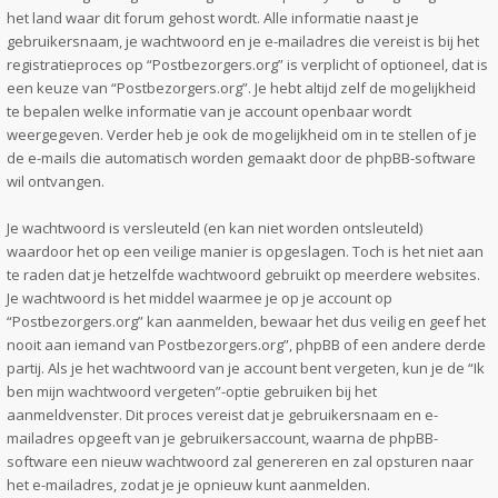
het land waar dit forum gehost wordt. Alle informatie naast je
gebruikersnaam, je wachtwoord en je e-mailadres die vereist is bij het
registratieproces op “Postbezorgers.org” is verplicht of optioneel, dat is
een keuze van “Postbezorgers.org”. Je hebt altijd zelf de mogelijkheid
te bepalen welke informatie van je account openbaar wordt
weergegeven. Verder heb je ook de mogelijkheid om in te stellen of je
de e-mails die automatisch worden gemaakt door de phpBB-software
wil ontvangen.
Je wachtwoord is versleuteld (en kan niet worden ontsleuteld)
waardoor het op een veilige manier is opgeslagen. Toch is het niet aan
te raden dat je hetzelfde wachtwoord gebruikt op meerdere websites.
Je wachtwoord is het middel waarmee je op je account op
“Postbezorgers.org” kan aanmelden, bewaar het dus veilig en geef het
nooit aan iemand van Postbezorgers.org”, phpBB of een andere derde
partij. Als je het wachtwoord van je account bent vergeten, kun je de “Ik
ben mijn wachtwoord vergeten”-optie gebruiken bij het
aanmeldvenster. Dit proces vereist dat je gebruikersnaam en e-
mailadres opgeeft van je gebruikersaccount, waarna de phpBB-
software een nieuw wachtwoord zal genereren en zal opsturen naar
het e-mailadres, zodat je je opnieuw kunt aanmelden.