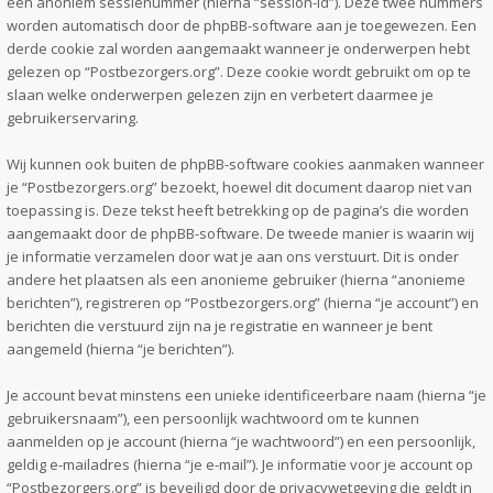
een anoniem sessienummer (hierna “session-id”). Deze twee nummers
worden automatisch door de phpBB-software aan je toegewezen. Een
derde cookie zal worden aangemaakt wanneer je onderwerpen hebt
gelezen op “Postbezorgers.org”. Deze cookie wordt gebruikt om op te
slaan welke onderwerpen gelezen zijn en verbetert daarmee je
gebruikerservaring.
Wij kunnen ook buiten de phpBB-software cookies aanmaken wanneer
je “Postbezorgers.org” bezoekt, hoewel dit document daarop niet van
toepassing is. Deze tekst heeft betrekking op de pagina’s die worden
aangemaakt door de phpBB-software. De tweede manier is waarin wij
je informatie verzamelen door wat je aan ons verstuurt. Dit is onder
andere het plaatsen als een anonieme gebruiker (hierna “anonieme
berichten”), registreren op “Postbezorgers.org” (hierna “je account”) en
berichten die verstuurd zijn na je registratie en wanneer je bent
aangemeld (hierna “je berichten”).
Je account bevat minstens een unieke identificeerbare naam (hierna “je
gebruikersnaam”), een persoonlijk wachtwoord om te kunnen
aanmelden op je account (hierna “je wachtwoord”) en een persoonlijk,
geldig e-mailadres (hierna “je e-mail”). Je informatie voor je account op
“Postbezorgers.org” is beveiligd door de privacywetgeving die geldt in