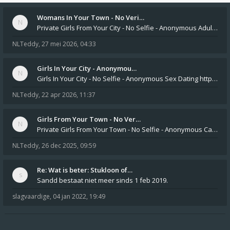
Womans In Your Town - No Veri…
Private Girls From Your City - No Selfie - Anonymous Adult Dating https://privatedates.live Private Girls In Your
NLTeddy
,
27 mei 2026, 04:33
Girls In Your City - Anonymou…
Girls In Your City - No Selfie - Anonymous Sex Dating https://SecretPrivat.com Womens In Your Town - Anonymous S
NLTeddy
,
22 apr 2026, 11:37
Girls From Your Town - No Ver…
Private Girls From Your Town - No Selfie - Anonymous Casual Dating https://PrivateLadyEscorts.com Private Lady In
NLTeddy
,
26 dec 2025, 09:59
Re: Wat is beter: Stukloon of…
Sandd bestaat niet meer sinds 1 feb 2019.
slagvaardige
,
04 jan 2022, 19:49