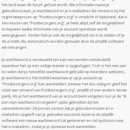
het land waar dit forum gehost wordt. Alle informatie naast je
gebruikersnaam, je wachtwoord en je e-mailadres die vereist is bij het
registratieproces op “Postbezorgers.org” is verplicht of optioneel, dat is
een keuze van “Postbezorgers.org”. Je hebt altijd zelf de mogelijkheid
te bepalen welke informatie van je account openbaar wordt
weergegeven. Verder heb je ook de mogelijkheid om in te stellen of je
de e-mails die automatisch worden gemaakt door de phpBB-software
wil ontvangen.
Je wachtwoord is versleuteld (en kan niet worden ontsleuteld)
waardoor het op een veilige manier is opgeslagen. Toch is het niet aan
te raden dat je hetzelfde wachtwoord gebruikt op meerdere websites.
Je wachtwoord is het middel waarmee je op je account op
“Postbezorgers.org” kan aanmelden, bewaar het dus veilig en geef het
nooit aan iemand van Postbezorgers.org”, phpBB of een andere derde
partij. Als je het wachtwoord van je account bent vergeten, kun je de “Ik
ben mijn wachtwoord vergeten”-optie gebruiken bij het
aanmeldvenster. Dit proces vereist dat je gebruikersnaam en e-
mailadres opgeeft van je gebruikersaccount, waarna de phpBB-
software een nieuw wachtwoord zal genereren en zal opsturen naar
het e-mailadres, zodat je je opnieuw kunt aanmelden.