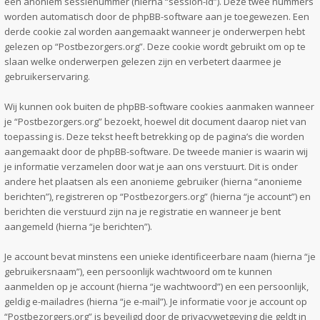
een anoniem sessienummer (hierna “session-id”). Deze twee nummers
worden automatisch door de phpBB-software aan je toegewezen. Een
derde cookie zal worden aangemaakt wanneer je onderwerpen hebt
gelezen op “Postbezorgers.org”. Deze cookie wordt gebruikt om op te
slaan welke onderwerpen gelezen zijn en verbetert daarmee je
gebruikerservaring.
Wij kunnen ook buiten de phpBB-software cookies aanmaken wanneer
je “Postbezorgers.org” bezoekt, hoewel dit document daarop niet van
toepassing is. Deze tekst heeft betrekking op de pagina’s die worden
aangemaakt door de phpBB-software. De tweede manier is waarin wij
je informatie verzamelen door wat je aan ons verstuurt. Dit is onder
andere het plaatsen als een anonieme gebruiker (hierna “anonieme
berichten”), registreren op “Postbezorgers.org” (hierna “je account”) en
berichten die verstuurd zijn na je registratie en wanneer je bent
aangemeld (hierna “je berichten”).
Je account bevat minstens een unieke identificeerbare naam (hierna “je
gebruikersnaam”), een persoonlijk wachtwoord om te kunnen
aanmelden op je account (hierna “je wachtwoord”) en een persoonlijk,
geldig e-mailadres (hierna “je e-mail”). Je informatie voor je account op
“Postbezorgers.org” is beveiligd door de privacywetgeving die geldt in