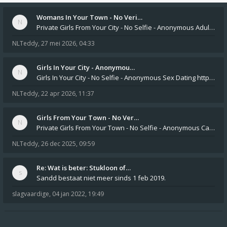
Womans In Your Town - No Veri…
Private Girls From Your City - No Selfie - Anonymous Adult Dating https://privatedates.live Private Girls In Your
NLTeddy
,
27 mei 2026, 04:33
Girls In Your City - Anonymou…
Girls In Your City - No Selfie - Anonymous Sex Dating https://SecretPrivat.com Womens In Your Town - Anonymous S
NLTeddy
,
22 apr 2026, 11:37
Girls From Your Town - No Ver…
Private Girls From Your Town - No Selfie - Anonymous Casual Dating https://PrivateLadyEscorts.com Private Lady In
NLTeddy
,
26 dec 2025, 09:59
Re: Wat is beter: Stukloon of…
Sandd bestaat niet meer sinds 1 feb 2019.
slagvaardige
,
04 jan 2022, 19:49