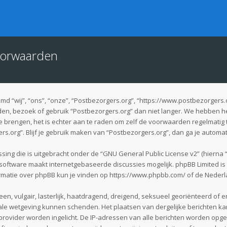
oorwaarden
 “wij”, “ons”, “onze”, “Postbezorgers.org”, “https://www.postbezorgers.
en, bezoek of gebruik “Postbezorgers.org” dan niet langer. We hebben h
te brengen, het is echter aan te raden om zelf de voorwaarden regelmatig 
rs.org”. Blijf je gebruik maken van “Postbezorgers.org”, dan ga je automa
sing die is uitgebracht onder de “
GNU General Public License v2
” (hierna
software maakt internetgebaseerde discussies mogelijk. phpBB Limited is n
rmatie over phpBB kun je vinden op
https://www.phpbb.com/
of de Nederl
en, vulgair, lasterlijk, haatdragend, dreigend, seksueel georiënteerd of e
nale wetgeving kunnen schenden. Het plaatsen van dergelijke berichten kan
provider worden ingelicht. De IP-adressen van alle berichten worden o