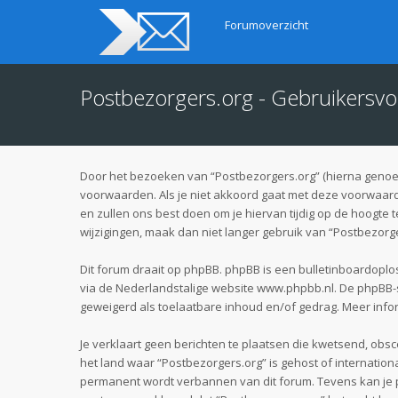
Forumoverzicht
Postbezorgers.org - Gebruikersv
Door het bezoeken van “Postbezorgers.org” (hierna genoemd
voorwaarden. Als je niet akkoord gaat met deze voorwaard
en zullen ons best doen om je hiervan tijdig op de hoogte 
wijzigingen, maak dan niet langer gebruik van “Postbezorge
Dit forum draait op phpBB. phpBB is een bulletinboardoplos
via de Nederlandstalige website
www.phpbb.nl
. De phpBB-
geweigerd als toelaatbare inhoud en/of gedrag. Meer info
Je verklaart geen berichten te plaatsen die kwetsend, obsce
het land waar “Postbezorgers.org” is gehost of internatio
permanent wordt verbannen van dit forum. Tevens kan je 