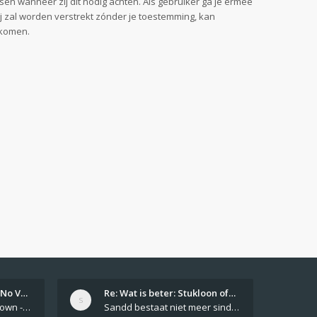
sen wanneer zij dit nodig achten. Als gebruiker ga je ermee
ij zal worden verstrekt zónder je toestemming, kan
jkomen.
Girls From Your Town - No Ver…
Re: Wat is beter: Stukloon of…
Private Girls From Your Town - No Selfie - Anonymous Casual Dating https://PrivateLadyEscorts.com Private Lady In
Sandd bestaat niet meer sinds 1 feb 2019.