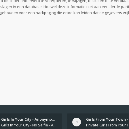
 om ieder onderwerp te verwijderen, te wijzigen, te sluiten of te verplaat
geslagen in een database. Hoewel deze informatie niet aan een derde part
gehouden voor een hackpoging die ertoe kan leiden dat de gegevens vri
Girls In Your City - Anonymou…
Girls In Your City - No Selfie - Anonymous Sex Dating https://SecretPrivat.com Womens In Your Town - Anonymous S