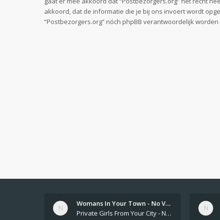
gaat er mee akkoord dat “Postbezorgers.org” het recht heeft
akkoord, dat de informatie die je bij ons invoert wordt op
“Postbezorgers.org” nóch phpBB verantwoordelijk worden 
Womans In Your Town - No Veri…
Private Girls From Your City - No Selfie - Anonymous Adult Dating https://privatedates.live Private Girls In Your