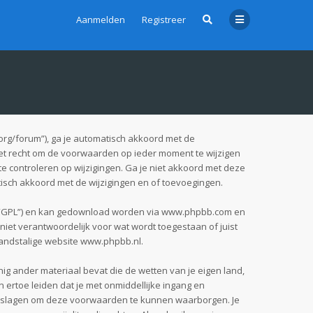
Aanmelden
Registreer
org/forum”), ga je automatisch akkoord met de
et recht om de voorwaarden op ieder moment te wijzigen
te controleren op wijzigingen. Ga je niet akkoord met deze
tisch akkoord met de wijzigingen en of toevoegingen.
 “GPL”) en kan gedownload worden via
www.phpbb.com
en
iet verantwoordelijk voor wat wordt toegestaan of juist
andstalige website
www.phpbb.nl
.
nig ander materiaal bevat die de wetten van je eigen land,
 ertoe leiden dat je met onmiddellijke ingang en
pgeslagen om deze voorwaarden te kunnen waarborgen. Je