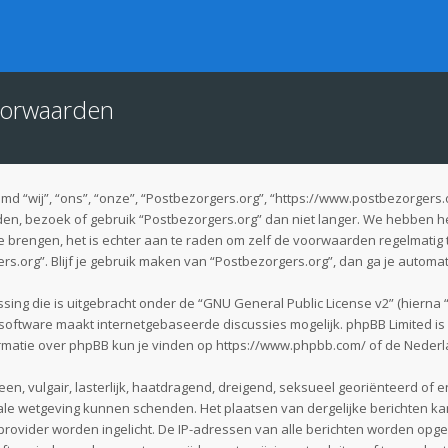
oorwaarden
 “wij”, “ons”, “onze”, “Postbezorgers.org”, “https://www.postbezorgers.
en, bezoek of gebruik “Postbezorgers.org” dan niet langer. We hebben h
te brengen, het is echter aan te raden om zelf de voorwaarden regelmatig 
rs.org”. Blijf je gebruik maken van “Postbezorgers.org”, dan ga je automa
sing die is uitgebracht onder de “
GNU General Public License v2
” (hierna
software maakt internetgebaseerde discussies mogelijk. phpBB Limited is n
rmatie over phpBB kun je vinden op
https://www.phpbb.com/
of de Nederl
en, vulgair, lasterlijk, haatdragend, dreigend, seksueel georiënteerd of e
nale wetgeving kunnen schenden. Het plaatsen van dergelijke berichten kan
provider worden ingelicht. De IP-adressen van alle berichten worden o