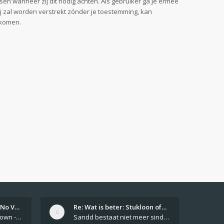
sen wanneer zij dit nodig achten. Als gebruiker ga je ermee
ij zal worden verstrekt zónder je toestemming, kan
jkomen.
Girls From Your Town - No Ver…
Re: Wat is beter: Stukloon of…
Private Girls From Your Town - No Selfie - Anonymous Casual Dating https://PrivateLadyEscorts.com Private Lady In
Sandd bestaat niet meer sinds 1 feb 2019.