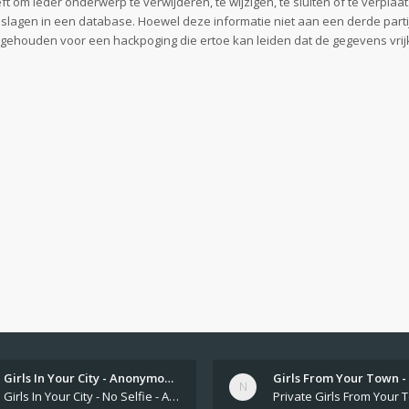
 om ieder onderwerp te verwijderen, te wijzigen, te sluiten of te verplaat
geslagen in een database. Hoewel deze informatie niet aan een derde part
gehouden voor een hackpoging die ertoe kan leiden dat de gegevens vri
Girls In Your City - Anonymou…
Girls In Your City - No Selfie - Anonymous Sex Dating https://SecretPrivat.com Womens In Your Town - Anonymous S