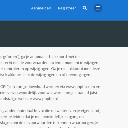
Aanmelden
Registreer
org/forum”), ga je automatisch akkoord met de
et recht om de voorwaarden op ieder moment te wijzigen
te controleren op wijzigingen. Ga je niet akkoord met deze
tisch akkoord met de wijzigingen en of toevoegingen.
 “GPL”) en kan gedownload worden via
www.phpbb.com
en
iet verantwoordelijk voor wat wordt toegestaan of juist
andstalige website
www.phpbb.nl
.
nig ander materiaal bevat die de wetten van je eigen land,
 ertoe leiden dat je met onmiddellijke ingang en
pgeslagen om deze voorwaarden te kunnen waarborgen. Je