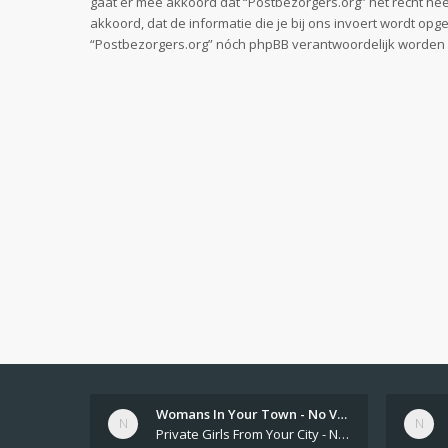
gaat er mee akkoord dat “Postbezorgers.org” het recht heeft
akkoord, dat de informatie die je bij ons invoert wordt op
“Postbezorgers.org” nóch phpBB verantwoordelijk worden 
Womans In Your Town - No Veri…
Private Girls From Your City - No Selfie - Anonymous Adult Dating https://privatedates.live Private Girls In Your