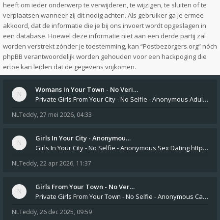
heeft om ieder onderwerp te verwijderen, te wijzigen, te sluiten of te
verplaatsen wanneer zij dit nodig achten. Als gebruiker ga je ermee
akkoord, dat de informatie die je bij ons invoert wordt opgeslagen in
een database. Hoewel deze informatie niet aan een derde partij zal
worden verstrekt zónder je toestemming, kan “Postbezorgers.org” nóch
phpBB verantwoordelijk worden gehouden voor een hackpoging die
ertoe kan leiden dat de gegevens vrijkomen.
Womans In Your Town - No Veri…
Private Girls From Your City - No Selfie - Anonymous Adult Dating https://privatedates.live Private Girls In Your
NLTeddy
,
27 mei 2026, 04:33
Girls In Your City - Anonymou…
Girls In Your City - No Selfie - Anonymous Sex Dating https://SecretPrivat.com Womens In Your Town - Anonymous S
NLTeddy
,
22 apr 2026, 11:37
Girls From Your Town - No Ver…
Private Girls From Your Town - No Selfie - Anonymous Casual Dating https://PrivateLadyEscorts.com Private Lady In
NLTeddy
,
26 dec 2025, 09:59