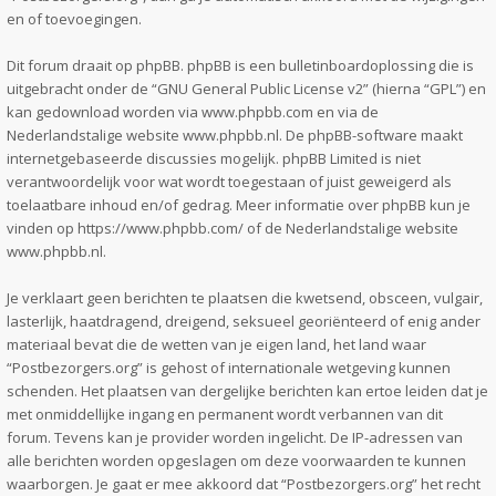
en of toevoegingen.
Dit forum draait op phpBB. phpBB is een bulletinboardoplossing die is
uitgebracht onder de “
GNU General Public License v2
” (hierna “GPL”) en
kan gedownload worden via
www.phpbb.com
en via de
Nederlandstalige website
www.phpbb.nl
. De phpBB-software maakt
internetgebaseerde discussies mogelijk. phpBB Limited is niet
verantwoordelijk voor wat wordt toegestaan of juist geweigerd als
toelaatbare inhoud en/of gedrag. Meer informatie over phpBB kun je
vinden op
https://www.phpbb.com/
of de Nederlandstalige website
www.phpbb.nl
.
Je verklaart geen berichten te plaatsen die kwetsend, obsceen, vulgair,
lasterlijk, haatdragend, dreigend, seksueel georiënteerd of enig ander
materiaal bevat die de wetten van je eigen land, het land waar
“Postbezorgers.org” is gehost of internationale wetgeving kunnen
schenden. Het plaatsen van dergelijke berichten kan ertoe leiden dat je
met onmiddellijke ingang en permanent wordt verbannen van dit
forum. Tevens kan je provider worden ingelicht. De IP-adressen van
alle berichten worden opgeslagen om deze voorwaarden te kunnen
waarborgen. Je gaat er mee akkoord dat “Postbezorgers.org” het recht