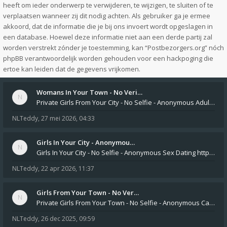
heeft om ieder onderwerp te verwijderen, te wijzigen, te sluiten of te
verplaatsen wanneer zij dit nodig achten. Als gebruiker ga je ermee
akkoord, dat de informatie die je bij ons invoert wordt opgeslagen in
een database. Hoewel deze informatie niet aan een derde partij zal
worden verstrekt zónder je toestemming, kan “Postbezorgers.org” nóch
phpBB verantwoordelijk worden gehouden voor een hackpoging die
ertoe kan leiden dat de gegevens vrijkomen.
Womans In Your Town - No Veri…
Private Girls From Your City - No Selfie - Anonymous Adult Dating https://privatedates.live Private Girls In Your
NLTeddy
,
27 mei 2026, 04:33
Girls In Your City - Anonymou…
Girls In Your City - No Selfie - Anonymous Sex Dating https://SecretPrivat.com Womens In Your Town - Anonymous S
NLTeddy
,
22 apr 2026, 11:37
Girls From Your Town - No Ver…
Private Girls From Your Town - No Selfie - Anonymous Casual Dating https://PrivateLadyEscorts.com Private Lady In
NLTeddy
,
26 dec 2025, 09:59