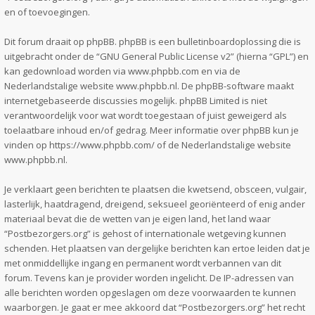
en of toevoegingen.
Dit forum draait op phpBB. phpBB is een bulletinboardoplossing die is
uitgebracht onder de “
GNU General Public License v2
” (hierna “GPL”) en
kan gedownload worden via
www.phpbb.com
en via de
Nederlandstalige website
www.phpbb.nl
. De phpBB-software maakt
internetgebaseerde discussies mogelijk. phpBB Limited is niet
verantwoordelijk voor wat wordt toegestaan of juist geweigerd als
toelaatbare inhoud en/of gedrag. Meer informatie over phpBB kun je
vinden op
https://www.phpbb.com/
of de Nederlandstalige website
www.phpbb.nl
.
Je verklaart geen berichten te plaatsen die kwetsend, obsceen, vulgair,
lasterlijk, haatdragend, dreigend, seksueel georiënteerd of enig ander
materiaal bevat die de wetten van je eigen land, het land waar
“Postbezorgers.org” is gehost of internationale wetgeving kunnen
schenden. Het plaatsen van dergelijke berichten kan ertoe leiden dat je
met onmiddellijke ingang en permanent wordt verbannen van dit
forum. Tevens kan je provider worden ingelicht. De IP-adressen van
alle berichten worden opgeslagen om deze voorwaarden te kunnen
waarborgen. Je gaat er mee akkoord dat “Postbezorgers.org” het recht