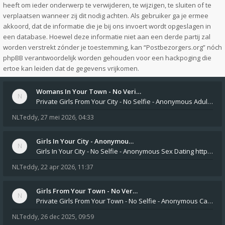
heeft om ieder onderwerp te verwijderen, te wijzigen, te sluiten of te
verplaatsen wanneer zij dit nodig achten. Als gebruiker ga je ermee
akkoord, dat de informatie die je bij ons invoert wordt opgeslagen in
een database. Hoewel deze informatie niet aan een derde partij zal
worden verstrekt zónder je toestemming, kan “Postbezorgers.org” nóch
phpBB verantwoordelijk worden gehouden voor een hackpoging die
ertoe kan leiden dat de gegevens vrijkomen.
Womans In Your Town - No Veri…
Private Girls From Your City - No Selfie - Anonymous Adult Dating https://privatedates.live Private Girls In Your
NLTeddy
,
27 mei 2026, 04:33
Girls In Your City - Anonymou…
Girls In Your City - No Selfie - Anonymous Sex Dating https://SecretPrivat.com Womens In Your Town - Anonymous S
NLTeddy
,
22 apr 2026, 11:37
Girls From Your Town - No Ver…
Private Girls From Your Town - No Selfie - Anonymous Casual Dating https://PrivateLadyEscorts.com Private Lady In
NLTeddy
,
26 dec 2025, 09:59