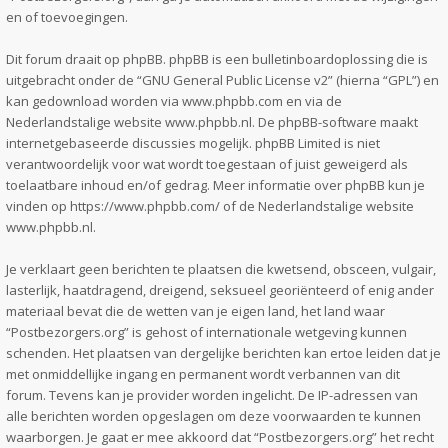
en of toevoegingen.
Dit forum draait op phpBB. phpBB is een bulletinboardoplossing die is
uitgebracht onder de “
GNU General Public License v2
” (hierna “GPL”) en
kan gedownload worden via
www.phpbb.com
en via de
Nederlandstalige website
www.phpbb.nl
. De phpBB-software maakt
internetgebaseerde discussies mogelijk. phpBB Limited is niet
verantwoordelijk voor wat wordt toegestaan of juist geweigerd als
toelaatbare inhoud en/of gedrag. Meer informatie over phpBB kun je
vinden op
https://www.phpbb.com/
of de Nederlandstalige website
www.phpbb.nl
.
Je verklaart geen berichten te plaatsen die kwetsend, obsceen, vulgair,
lasterlijk, haatdragend, dreigend, seksueel georiënteerd of enig ander
materiaal bevat die de wetten van je eigen land, het land waar
“Postbezorgers.org” is gehost of internationale wetgeving kunnen
schenden. Het plaatsen van dergelijke berichten kan ertoe leiden dat je
met onmiddellijke ingang en permanent wordt verbannen van dit
forum. Tevens kan je provider worden ingelicht. De IP-adressen van
alle berichten worden opgeslagen om deze voorwaarden te kunnen
waarborgen. Je gaat er mee akkoord dat “Postbezorgers.org” het recht