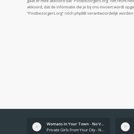
gaat er mee akkoord dat “Postbezorgers.org” het recht heeft
akkoord, dat de informatie die je bij ons invoert wordt op
“Postbezorgers.org” nóch phpBB verantwoordelijk worden 
Womans In Your Town - No Veri…
Private Girls From Your City - No Selfie - Anonymous Adult Dating https://privatedates.live Private Girls In Your