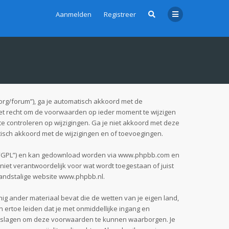
Aanmelden
Registreer
org/forum”), ga je automatisch akkoord met de
et recht om de voorwaarden op ieder moment te wijzigen
te controleren op wijzigingen. Ga je niet akkoord met deze
tisch akkoord met de wijzigingen en of toevoegingen.
 “GPL”) en kan gedownload worden via
www.phpbb.com
en
iet verantwoordelijk voor wat wordt toegestaan of juist
andstalige website
www.phpbb.nl
.
nig ander materiaal bevat die de wetten van je eigen land,
 ertoe leiden dat je met onmiddellijke ingang en
pgeslagen om deze voorwaarden te kunnen waarborgen. Je