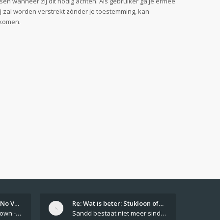
sen wanneer zij dit nodig achten. Als gebruiker ga je ermee
ij zal worden verstrekt zónder je toestemming, kan
jkomen.
Girls From Your Town - No Ver…
Re: Wat is beter: Stukloon of…
Private Girls From Your Town - No Selfie - Anonymous Casual Dating https://PrivateLadyEscorts.com Private Lady In
Sandd bestaat niet meer sinds 1 feb 2019.