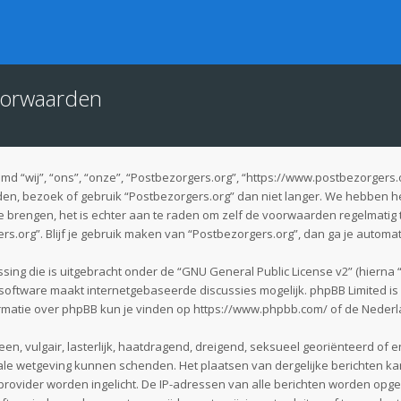
oorwaarden
 “wij”, “ons”, “onze”, “Postbezorgers.org”, “https://www.postbezorgers.
en, bezoek of gebruik “Postbezorgers.org” dan niet langer. We hebben h
te brengen, het is echter aan te raden om zelf de voorwaarden regelmatig 
rs.org”. Blijf je gebruik maken van “Postbezorgers.org”, dan ga je automa
sing die is uitgebracht onder de “
GNU General Public License v2
” (hierna
software maakt internetgebaseerde discussies mogelijk. phpBB Limited is n
rmatie over phpBB kun je vinden op
https://www.phpbb.com/
of de Nederl
en, vulgair, lasterlijk, haatdragend, dreigend, seksueel georiënteerd of e
nale wetgeving kunnen schenden. Het plaatsen van dergelijke berichten kan
provider worden ingelicht. De IP-adressen van alle berichten worden o