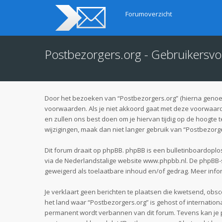
Forumoverzicht
Postbezorgers.org - Gebruikersv
Door het bezoeken van “Postbezorgers.org” (hierna genoemd
voorwaarden. Als je niet akkoord gaat met deze voorwaard
en zullen ons best doen om je hiervan tijdig op de hoogte 
wijzigingen, maak dan niet langer gebruik van “Postbezorge
Dit forum draait op phpBB. phpBB is een bulletinboardoplos
via de Nederlandstalige website
www.phpbb.nl
. De phpBB-
geweigerd als toelaatbare inhoud en/of gedrag. Meer info
Je verklaart geen berichten te plaatsen die kwetsend, obsce
het land waar “Postbezorgers.org” is gehost of internatio
permanent wordt verbannen van dit forum. Tevens kan je 