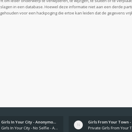
 om ieder onderwerp te verwijderen, te wijzigen, te sluiten of te verplaat
geslagen in een database. Hoewel deze informatie niet aan een derde part
gehouden voor een hackpoging die ertoe kan leiden dat de gegevens vri
Girls In Your City - Anonymou…
Girls In Your City - No Selfie - Anonymous Sex Dating https://SecretPrivat.com Womens In Your Town - Anonymous S