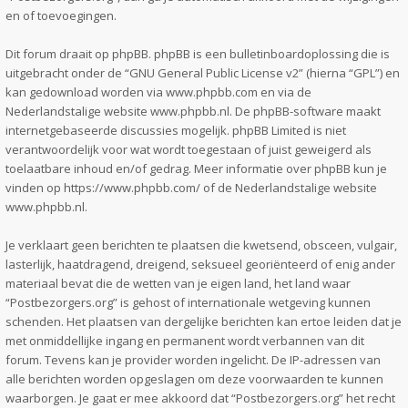
en of toevoegingen.
Dit forum draait op phpBB. phpBB is een bulletinboardoplossing die is
uitgebracht onder de “
GNU General Public License v2
” (hierna “GPL”) en
kan gedownload worden via
www.phpbb.com
en via de
Nederlandstalige website
www.phpbb.nl
. De phpBB-software maakt
internetgebaseerde discussies mogelijk. phpBB Limited is niet
verantwoordelijk voor wat wordt toegestaan of juist geweigerd als
toelaatbare inhoud en/of gedrag. Meer informatie over phpBB kun je
vinden op
https://www.phpbb.com/
of de Nederlandstalige website
www.phpbb.nl
.
Je verklaart geen berichten te plaatsen die kwetsend, obsceen, vulgair,
lasterlijk, haatdragend, dreigend, seksueel georiënteerd of enig ander
materiaal bevat die de wetten van je eigen land, het land waar
“Postbezorgers.org” is gehost of internationale wetgeving kunnen
schenden. Het plaatsen van dergelijke berichten kan ertoe leiden dat je
met onmiddellijke ingang en permanent wordt verbannen van dit
forum. Tevens kan je provider worden ingelicht. De IP-adressen van
alle berichten worden opgeslagen om deze voorwaarden te kunnen
waarborgen. Je gaat er mee akkoord dat “Postbezorgers.org” het recht