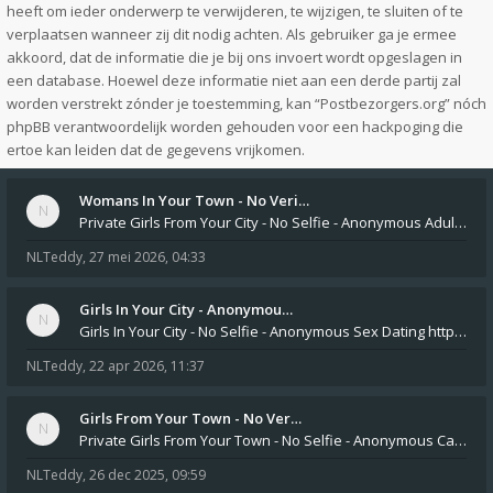
heeft om ieder onderwerp te verwijderen, te wijzigen, te sluiten of te
verplaatsen wanneer zij dit nodig achten. Als gebruiker ga je ermee
akkoord, dat de informatie die je bij ons invoert wordt opgeslagen in
een database. Hoewel deze informatie niet aan een derde partij zal
worden verstrekt zónder je toestemming, kan “Postbezorgers.org” nóch
phpBB verantwoordelijk worden gehouden voor een hackpoging die
ertoe kan leiden dat de gegevens vrijkomen.
Womans In Your Town - No Veri…
Private Girls From Your City - No Selfie - Anonymous Adult Dating https://privatedates.live Private Girls In Your
NLTeddy
,
27 mei 2026, 04:33
Girls In Your City - Anonymou…
Girls In Your City - No Selfie - Anonymous Sex Dating https://SecretPrivat.com Womens In Your Town - Anonymous S
NLTeddy
,
22 apr 2026, 11:37
Girls From Your Town - No Ver…
Private Girls From Your Town - No Selfie - Anonymous Casual Dating https://PrivateLadyEscorts.com Private Lady In
NLTeddy
,
26 dec 2025, 09:59