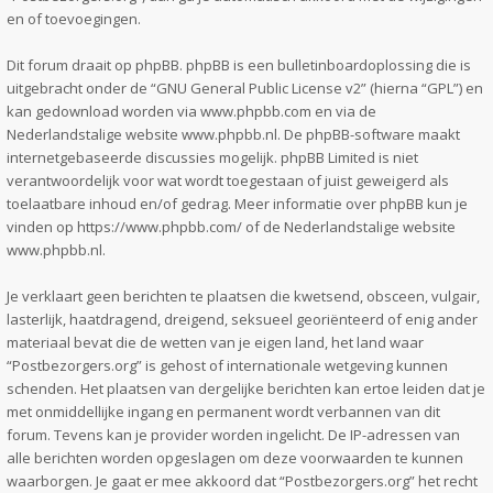
en of toevoegingen.
Dit forum draait op phpBB. phpBB is een bulletinboardoplossing die is
uitgebracht onder de “
GNU General Public License v2
” (hierna “GPL”) en
kan gedownload worden via
www.phpbb.com
en via de
Nederlandstalige website
www.phpbb.nl
. De phpBB-software maakt
internetgebaseerde discussies mogelijk. phpBB Limited is niet
verantwoordelijk voor wat wordt toegestaan of juist geweigerd als
toelaatbare inhoud en/of gedrag. Meer informatie over phpBB kun je
vinden op
https://www.phpbb.com/
of de Nederlandstalige website
www.phpbb.nl
.
Je verklaart geen berichten te plaatsen die kwetsend, obsceen, vulgair,
lasterlijk, haatdragend, dreigend, seksueel georiënteerd of enig ander
materiaal bevat die de wetten van je eigen land, het land waar
“Postbezorgers.org” is gehost of internationale wetgeving kunnen
schenden. Het plaatsen van dergelijke berichten kan ertoe leiden dat je
met onmiddellijke ingang en permanent wordt verbannen van dit
forum. Tevens kan je provider worden ingelicht. De IP-adressen van
alle berichten worden opgeslagen om deze voorwaarden te kunnen
waarborgen. Je gaat er mee akkoord dat “Postbezorgers.org” het recht