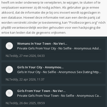
heeft om ieder onderwerp te verwijderen, te wijzigen, te sluiten of te
verplaatsen wanneer zij dit nodig achten. Als gebruiker ga je ermee
akkoord, dat de informatie die je bij ons invoert wordt opgeslagen in
een database. Hoewel deze informatie niet aan een derde partij zal
worden verstrekt zónder je toestemming, kan “Postbezorgers.org” nóch
phpBB verantwoordelijk worden gehouden voor een hackpoging die
ertoe kan leiden dat de gegevens vrijkomen.
Womans In Your Town - No Veri…
Private Girls From Your City - No Selfie - Anonymous Adult Dating https://privatedates.live Private Girls In Your
NLTeddy
,
27 mei 2026, 04:33
Girls In Your City - Anonymou…
Girls In Your City - No Selfie - Anonymous Sex Dating https://SecretPrivat.com Womens In Your Town - Anonymous S
NLTeddy
,
22 apr 2026, 11:37
Girls From Your Town - No Ver…
Private Girls From Your Town - No Selfie - Anonymous Casual Dating https://PrivateLadyEscorts.com Private Lady In
NLTeddy
,
26 dec 2025, 09:59