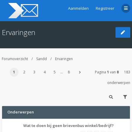
Aanmelden
Registreer
Ervaringen
Forumoverzicht
Sandd
Ervaringen
1
2
3
4
5
…
8
Pagina
1
van
8
183
onderwerpen
Onderwerpen
Wat te doen bij geen brievenbus winkel/bedrijf?