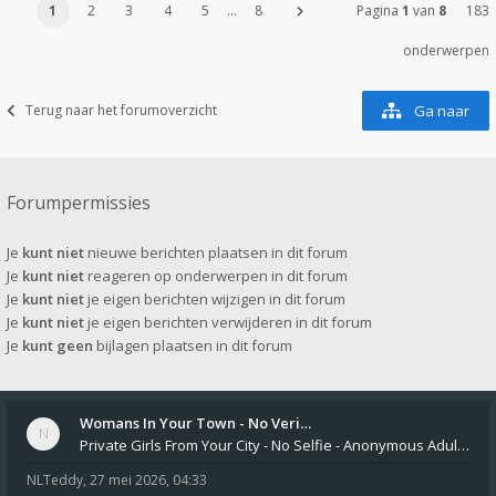
1
2
3
4
5
…
8
Pagina
1
van
8
183
onderwerpen
Terug naar het forumoverzicht
Ga naar
Forumpermissies
Je
kunt niet
nieuwe berichten plaatsen in dit forum
Je
kunt niet
reageren op onderwerpen in dit forum
Je
kunt niet
je eigen berichten wijzigen in dit forum
Je
kunt niet
je eigen berichten verwijderen in dit forum
Je
kunt geen
bijlagen plaatsen in dit forum
Womans In Your Town - No Veri…
Private Girls From Your City - No Selfie - Anonymous Adult Dating https://privatedates.live Private Girls In Your
NLTeddy
,
27 mei 2026, 04:33