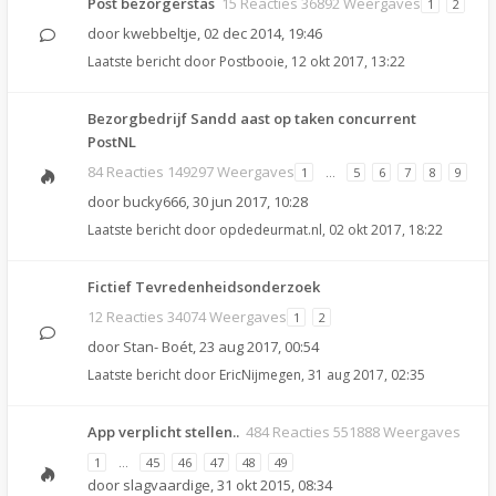
Post bezorgerstas
15 Reacties 36892 Weergaves
1
2
door
kwebbeltje
,
02 dec 2014, 19:46
Laatste bericht door
Postbooie
,
12 okt 2017, 13:22
Bezorgbedrijf Sandd aast op taken concurrent
PostNL
84 Reacties 149297 Weergaves
1
…
5
6
7
8
9
door
bucky666
,
30 jun 2017, 10:28
Laatste bericht door
opdedeurmat.nl
,
02 okt 2017, 18:22
Fictief Tevredenheidsonderzoek
12 Reacties 34074 Weergaves
1
2
door
Stan- Boét
,
23 aug 2017, 00:54
Laatste bericht door
EricNijmegen
,
31 aug 2017, 02:35
App verplicht stellen..
484 Reacties 551888 Weergaves
1
…
45
46
47
48
49
door
slagvaardige
,
31 okt 2015, 08:34