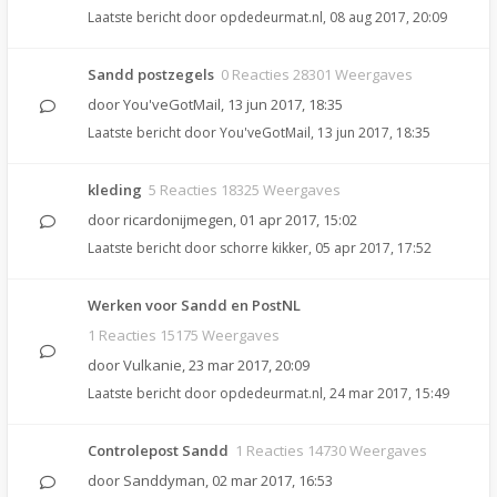
Laatste bericht door
opdedeurmat.nl
,
08 aug 2017, 20:09
Sandd postzegels
0 Reacties 28301 Weergaves
door
You'veGotMail
,
13 jun 2017, 18:35
Laatste bericht door
You'veGotMail
,
13 jun 2017, 18:35
kleding
5 Reacties 18325 Weergaves
door
ricardonijmegen
,
01 apr 2017, 15:02
Laatste bericht door
schorre kikker
,
05 apr 2017, 17:52
Werken voor Sandd en PostNL
1 Reacties 15175 Weergaves
door
Vulkanie
,
23 mar 2017, 20:09
Laatste bericht door
opdedeurmat.nl
,
24 mar 2017, 15:49
Controlepost Sandd
1 Reacties 14730 Weergaves
door
Sanddyman
,
02 mar 2017, 16:53