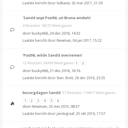
Laatste bericht door
Vulkanie
,
02 mar 2017, 21:39
'Sandd wipt PostNL uit Bruna-winkels'
4 Reacties 18272 Weergaves
door
bucky666
,
24 dec 2016, 14:32
Laatste bericht door
Newman
,
04 jan 2017, 15:22
'PostNL wilde Sandd overnemen'
12 Reacties 34399 Weergaves
1
2
door
bucky666
,
21 dec 2016, 16:16
Laatste bericht door
Stan- Boét
,
28 dec 2016, 23:25
bezorgdagen Sandd
57 Reacties 119417 Weergaves
1
2
3
4
5
6
door
Newman
,
25 mei 2015, 08:37
Laatste bericht door
jandegraaf
,
25 okt 2016, 17:57