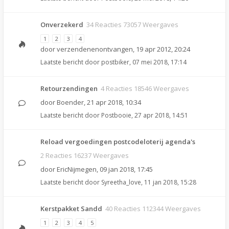
Onverzekerd
34 Reacties 73057 Weergaves
1
2
3
4
door
verzendenenontvangen
,
19 apr 2012, 20:24
Laatste bericht door
postbiker
,
07 mei 2018, 17:14
Retourzendingen
4 Reacties 18546 Weergaves
door
Boender
,
21 apr 2018, 10:34
Laatste bericht door
Postbooie
,
27 apr 2018, 14:51
Reload vergoedingen postcodeloterij agenda's
2 Reacties 16237 Weergaves
door
EricNijmegen
,
09 jan 2018, 17:45
Laatste bericht door
Syreetha_love
,
11 jan 2018, 15:28
Kerstpakket Sandd
40 Reacties 112344 Weergaves
1
2
3
4
5