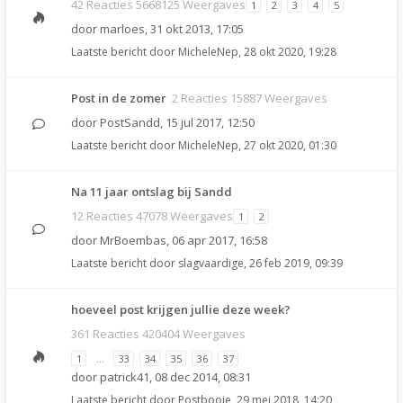
42 Reacties 5668125 Weergaves
1
2
3
4
5
door
marloes
,
31 okt 2013, 17:05
Laatste bericht door
MicheleNep
,
28 okt 2020, 19:28
Post in de zomer
2 Reacties 15887 Weergaves
door
PostSandd
,
15 jul 2017, 12:50
Laatste bericht door
MicheleNep
,
27 okt 2020, 01:30
Na 11 jaar ontslag bij Sandd
12 Reacties 47078 Weergaves
1
2
door
MrBoembas
,
06 apr 2017, 16:58
Laatste bericht door
slagvaardige
,
26 feb 2019, 09:39
hoeveel post krijgen jullie deze week?
361 Reacties 420404 Weergaves
1
…
33
34
35
36
37
door
patrick41
,
08 dec 2014, 08:31
Laatste bericht door
Postbooie
,
29 mei 2018, 14:20