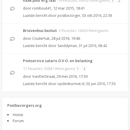
vaak post erg laat
14 Reacties 39303 Weergaves
1
2
door
rombout41
,
12 mar 2015, 18:41
Laatste bericht door
postbezorger
,
03 okt 2016, 22:38
Brievenbus besluit
2 Reacties 16626 Weergaves
door
CoulieYuk
,
28 jul 2016, 19:46
Laatste bericht door
Sanddyman
,
31 jul 2016, 08:42
Postservice salaris O.V.O. en belasting
11 Reacties 33841 Weergaves
1
2
door
VanDeStraat
,
29 mei 2016, 17:30
Laatste bericht door
opdedeurmat.nl
,
02 jun 2016, 17:55
Postbezorgers.org
Home
Forum