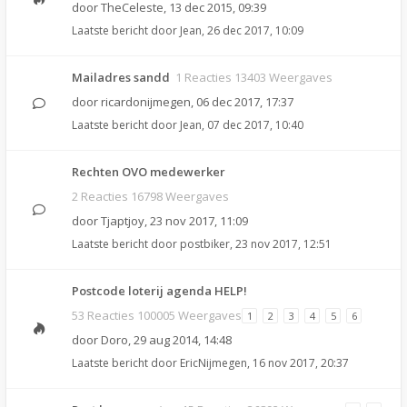
door
TheCeleste
,
13 dec 2015, 09:39
Laatste bericht door
Jean
,
26 dec 2017, 10:09
Mailadres sandd
1 Reacties 13403 Weergaves
door
ricardonijmegen
,
06 dec 2017, 17:37
Laatste bericht door
Jean
,
07 dec 2017, 10:40
Rechten OVO medewerker
2 Reacties 16798 Weergaves
door
Tjaptjoy
,
23 nov 2017, 11:09
Laatste bericht door
postbiker
,
23 nov 2017, 12:51
Postcode loterij agenda HELP!
53 Reacties 100005 Weergaves
1
2
3
4
5
6
door
Doro
,
29 aug 2014, 14:48
Laatste bericht door
EricNijmegen
,
16 nov 2017, 20:37