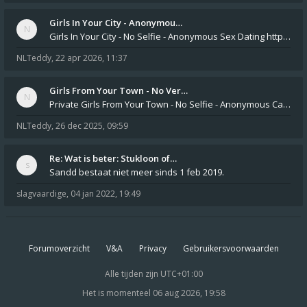
Girls In Your City - Anonymou…
Girls In Your City - No Selfie - Anonymous Sex Dating https://SecretPrivat.com Womens In Your Town - Anonymous S
NLTeddy
,
22 apr 2026, 11:37
Girls From Your Town - No Ver…
Private Girls From Your Town - No Selfie - Anonymous Casual Dating https://PrivateLadyEscorts.com Private Lady In
NLTeddy
,
26 dec 2025, 09:59
Re: Wat is beter: Stukloon of…
Sandd bestaat niet meer sinds 1 feb 2019.
slagvaardige
,
04 jan 2022, 19:49
Forumoverzicht
V&A
Privacy
Gebruikersvoorwaarden
Alle tijden zijn
UTC+01:00
Het is momenteel 06 aug 2026, 19:58