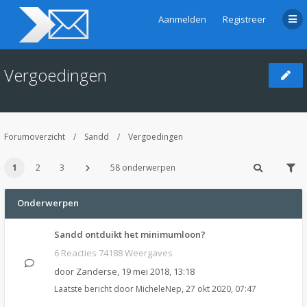
Aanmelden
Registreer
Vergoedingen
Forumoverzicht
Sandd
Vergoedingen
1
2
3
58 onderwerpen
Onderwerpen
Sandd ontduikt het minimumloon?
6 Reacties 74188 Weergaves
door
Zanderse
,
19 mei 2018, 13:18
Laatste bericht door
MicheleNep
,
27 okt 2020, 07:47