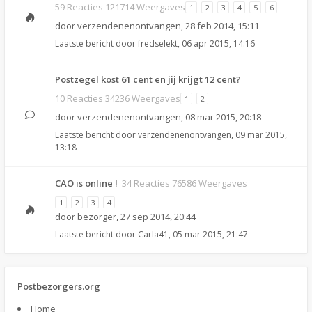
59 Reacties 121714 Weergaves
1
2
3
4
5
6
door
verzendenenontvangen
,
28 feb 2014, 15:11
Laatste bericht door
fredselekt
,
06 apr 2015, 14:16
Postzegel kost 61 cent en jij krijgt 12 cent?
10 Reacties 34236 Weergaves
1
2
door
verzendenenontvangen
,
08 mar 2015, 20:18
Laatste bericht door
verzendenenontvangen
,
09 mar 2015,
13:18
CAO is online !
34 Reacties 76586 Weergaves
1
2
3
4
door
bezorger
,
27 sep 2014, 20:44
Laatste bericht door
Carla41
,
05 mar 2015, 21:47
Postbezorgers.org
Home