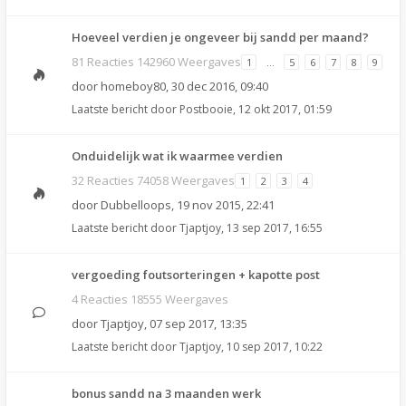
Hoeveel verdien je ongeveer bij sandd per maand?
81 Reacties 142960 Weergaves
1
…
5
6
7
8
9
door
homeboy80
,
30 dec 2016, 09:40
Laatste bericht door
Postbooie
,
12 okt 2017, 01:59
Onduidelijk wat ik waarmee verdien
32 Reacties 74058 Weergaves
1
2
3
4
door
Dubbelloops
,
19 nov 2015, 22:41
Laatste bericht door
Tjaptjoy
,
13 sep 2017, 16:55
vergoeding foutsorteringen + kapotte post
4 Reacties 18555 Weergaves
door
Tjaptjoy
,
07 sep 2017, 13:35
Laatste bericht door
Tjaptjoy
,
10 sep 2017, 10:22
bonus sandd na 3 maanden werk