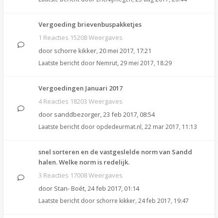
Vergoeding brievenbuspakketjes
1 Reacties 15208 Weergaves
door
schorre kikker
,
20 mei 2017, 17:21
Laatste bericht door
Nemrut
,
29 mei 2017, 18:29
Vergoedingen Januari 2017
4 Reacties 18203 Weergaves
door
sanddbezorger
,
23 feb 2017, 08:54
Laatste bericht door
opdedeurmat.nl
,
22 mar 2017, 11:13
snel sorteren en de vastgeslelde norm van Sandd
halen. Welke norm is redelijk.
3 Reacties 17008 Weergaves
door
Stan- Boét
,
24 feb 2017, 01:14
Laatste bericht door
schorre kikker
,
24 feb 2017, 19:47