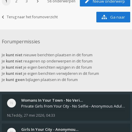
1
2
3
58 onderwerpen
Nieuw onderwerp
Terug naar het forumoverzicht
Ga naar
Forumpermissies
Je
kunt niet
nieuwe berichten plaatsen in dit forum
Je
kunt niet
reageren op onderwerpen in dit forum
Je
kunt niet
je eigen berichten wijzigen in dit forum
Je
kunt niet
je eigen berichten verwijderen in dit forum
Je
kunt geen
bijlagen plaatsen in dit forum
Womans In Your Town - No Veri…
Private Girls From Your City - No Selfie - Anonymous Adult Dating https://privatedates.live Private Girls In Your
NLTeddy
,
27 mei 2026, 04:33
Girls In Your City - Anonymou…