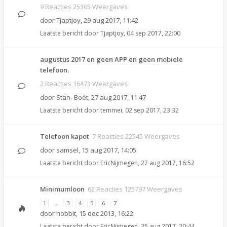
9 Reacties 25305 Weergaves
door
Tjaptjoy
,
29 aug 2017, 11:42
Laatste bericht door
Tjaptjoy
,
04 sep 2017, 22:00
augustus 2017 en geen APP en geen mobiele
telefoon.
2 Reacties 16473 Weergaves
door
Stan- Boét
,
27 aug 2017, 11:47
Laatste bericht door
temmei
,
02 sep 2017, 23:32
Telefoon kapot
7 Reacties 22545 Weergaves
door
samsel
,
15 aug 2017, 14:05
Laatste bericht door
EricNijmegen
,
27 aug 2017, 16:52
Minimumloon
62 Reacties 125797 Weergaves
1
…
3
4
5
6
7
door
hobbit
,
15 dec 2013, 16:22
Laatste bericht door
EricNijmegen
,
25 aug 2017, 20:44