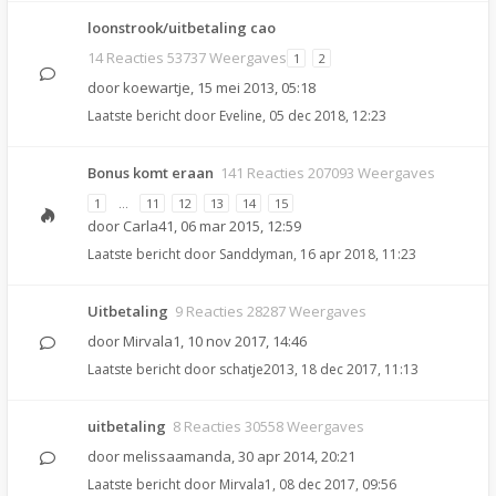
loonstrook/uitbetaling cao
14 Reacties 53737 Weergaves
1
2
door
koewartje
,
15 mei 2013, 05:18
Laatste bericht door
Eveline
,
05 dec 2018, 12:23
Bonus komt eraan
141 Reacties 207093 Weergaves
1
…
11
12
13
14
15
door
Carla41
,
06 mar 2015, 12:59
Laatste bericht door
Sanddyman
,
16 apr 2018, 11:23
Uitbetaling
9 Reacties 28287 Weergaves
door
Mirvala1
,
10 nov 2017, 14:46
Laatste bericht door
schatje2013
,
18 dec 2017, 11:13
uitbetaling
8 Reacties 30558 Weergaves
door
melissaamanda
,
30 apr 2014, 20:21
Laatste bericht door
Mirvala1
,
08 dec 2017, 09:56