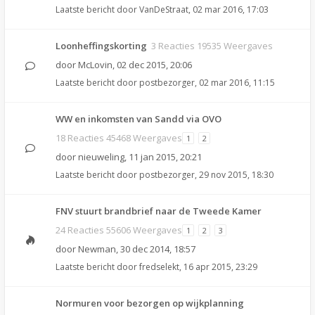
Laatste bericht door
VanDeStraat
,
02 mar 2016, 17:03
Loonheffingskorting
3 Reacties 19535 Weergaves
door
McLovin
,
02 dec 2015, 20:06
Laatste bericht door
postbezorger
,
02 mar 2016, 11:15
WW en inkomsten van Sandd via OVO
18 Reacties 45468 Weergaves
1
2
door
nieuweling
,
11 jan 2015, 20:21
Laatste bericht door
postbezorger
,
29 nov 2015, 18:30
FNV stuurt brandbrief naar de Tweede Kamer
24 Reacties 55606 Weergaves
1
2
3
door
Newman
,
30 dec 2014, 18:57
Laatste bericht door
fredselekt
,
16 apr 2015, 23:29
Normuren voor bezorgen op wijkplanning