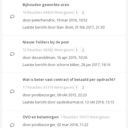
Bijhouden gewerkte uren
16 Reacties 44429 Weergaves
1
2
door
peterhendrix
,
19 mar 2016, 10:52
Laatste bericht door
Stan- Boét
,
01 feb 2017, 21:30
Nieuw: folders bij de post
12 Reacties 36382 Weergaves
1
2
door
desanddman
,
16 apr 2015, 10:26
Laatste bericht door
schorre kikker
,
28 jan 2017, 18:16
Wat is beter vast contract of betaald per opdracht?
17 Reacties 41319 Weergaves
1
2
door
postbezorger
,
09 okt 2015, 22:23
Laatste bericht door
opdedeurmat.nl
,
13 okt 2016, 13:15
OVO en belastingen
1 Reacties 15613 Weergaves
door
postbezorger
,
02 mar 2016, 11:22