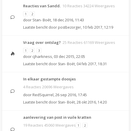
Reacties van Sandd.
10 Reacties 34224 Weergaves
1
2
door
Stan- Boét
,
18 dec 2016, 11:43
Laatste bericht door
postbezorger
,
10 feb 2017, 12:19
Vraag over ontslag?
25 Reacties 61169 Weergaves
1
2
3
door
cjharkness
,
03 dec 2015, 22:05
Laatste bericht door
Stan- Boét
,
04 feb 2017, 18:31
In elkaar gestampte doosjes
4 Reacties 20696 Weergaves
door
RedSquirrel
,
26 sep 2016, 17:45
Laatste bericht door
Stan- Boét
,
28 okt 2016, 14:20
aanlevering van post in vuile kratten
19 Reacties 45060 Weergaves
1
2