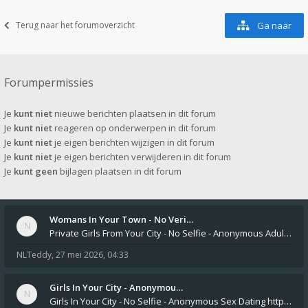
Terug naar het forumoverzicht
Ga naar
Forumpermissies
Je
kunt niet
nieuwe berichten plaatsen in dit forum
Je
kunt niet
reageren op onderwerpen in dit forum
Je
kunt niet
je eigen berichten wijzigen in dit forum
Je
kunt niet
je eigen berichten verwijderen in dit forum
Je
kunt geen
bijlagen plaatsen in dit forum
Womans In Your Town - No Veri…
Private Girls From Your City - No Selfie - Anonymous Adult Dating https://privatedates.live Private Girls In Your
NLTeddy
,
27 mei 2026, 04:33
Girls In Your City - Anonymou…
Girls In Your City - No Selfie - Anonymous Sex Dating https://SecretPrivat.com Womens In Your Town - Anonymous S