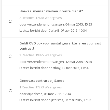
Hoeveel mensen werken in vaste dienst?
2 Reacties 17638 Weergaves
door
verzendenenontvangen
,
04 mar 2015, 15:25
Laatste bericht door
Carla41
,
07 apr 2015, 10:34
Geldt OVO ook voor aantal gewerkte jaren voor vast
contract?
3 Reacties 19895 Weergaves
door
verzendenenontvangen
,
12 mar 2015, 09:15
Laatste bericht door
postboy
,
12 mar 2015, 11:54
Geen vast contract bij Sandd!
1 Reacties 17273 Weergaves
door
dijktolsma
,
08 mar 2015, 17:34
Laatste bericht door
dijktolsma
,
08 mar 2015, 17:38