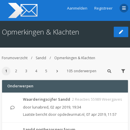
Aanmelden
Registreer
Opmerkingen & Klachten
Forumoverzicht
Sandd
Opmerkingen & Klachten
1
2
3
4
5
105 onderwerpen
Onderwerpen
Waarderingscijfer Sandd
2 Reacties 55989 Weergaves
door
lunabred
,
02 apr 2019, 19:34
Laatste bericht door
opdedeurmat.nl
,
07 apr 2019, 11:57
Sandd postbezorgers forum