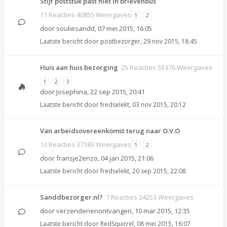
Stijf poststuk past niet in brievenbus
11 Reacties 40855 Weergaves
1
2
door
souliesandd
,
07 mei 2015, 16:05
Laatste bericht door
postbezorger
,
29 nov 2015, 18:45
Huis aan huis bezorging
25 Reacties 55376 Weergaves
1
2
3
door
Josephina
,
22 sep 2015, 20:41
Laatste bericht door
fredselekt
,
03 nov 2015, 20:12
Van arbeidsovereenkomst terug naar O.V.O
13 Reacties 37183 Weergaves
1
2
door
fransje2enzo
,
04 jan 2015, 21:06
Laatste bericht door
fredselekt
,
20 sep 2015, 22:08
Sanddbezorger.nl?
7 Reacties 24253 Weergaves
door
verzendenenontvangen
,
10 mar 2015, 12:35
Laatste bericht door
RedSquirrel
,
08 mei 2015, 16:07