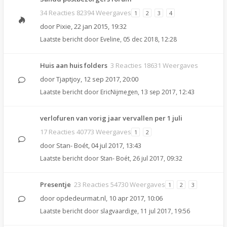
34 Reacties 82394 Weergaves
1
2
3
4
door
Pixie
,
22 jan 2015, 19:32
Laatste bericht door
Eveline
,
05 dec 2018, 12:28
Huis aan huis folders
3 Reacties 18631 Weergaves
door
Tjaptjoy
,
12 sep 2017, 20:00
Laatste bericht door
EricNijmegen
,
13 sep 2017, 12:43
verlofuren van vorig jaar vervallen per 1 juli
17 Reacties 40773 Weergaves
1
2
door
Stan- Boét
,
04 jul 2017, 13:43
Laatste bericht door
Stan- Boét
,
26 jul 2017, 09:32
Presentje
23 Reacties 54730 Weergaves
1
2
3
door
opdedeurmat.nl
,
10 apr 2017, 10:06
Laatste bericht door
slagvaardige
,
11 jul 2017, 19:56