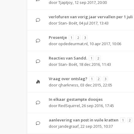
door
Tjaptjoy
,
12 sep 2017, 20:00
verlofuren van vorig jaar vervallen per 1 juli
door
Stan- Boét
,
04 jul 2017, 13:43
Presentje
1
2
3
door
opdedeurmat.nl
,
10 apr 2017, 10:06
Reacties van Sandd.
1
2
door
Stan- Boét
,
18 dec 2016, 11:43
Vraag over ontslag?
1
2
3
door
cjharkness
,
03 dec 2015, 22:05
In elkaar gestampte doosjes
door
RedSquirrel
,
26 sep 2016, 17:45
aanlevering van post in vuile kratten
1
2
door
jandegraaf
,
22 sep 2015, 10:37