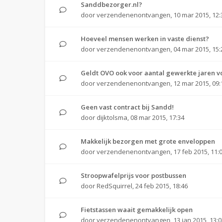
Sanddbezorger.nl?
door
verzendenenontvangen
,
10 mar 2015, 12:
Hoeveel mensen werken in vaste dienst?
door
verzendenenontvangen
,
04 mar 2015, 15:
Geldt OVO ook voor aantal gewerkte jaren vo
door
verzendenenontvangen
,
12 mar 2015, 09:
Geen vast contract bij Sandd!
door
dijktolsma
,
08 mar 2015, 17:34
Makkelijk bezorgen met grote enveloppen
door
verzendenenontvangen
,
17 feb 2015, 11:
Stroopwafelprijs voor postbussen
door
RedSquirrel
,
24 feb 2015, 18:46
Fietstassen waait gemakkelijk open
door
verzendenenontvangen
,
13 jan 2015, 13: