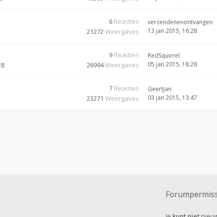
6
Reacties
verzendenenontvangen
13 jan 2015, 16:28
21272
Weergaves
9
Reacties
RedSquirrel
05 jan 2015, 18:28
28
26994
Weergaves
7
Reacties
Geertjan
03 jan 2015, 13:47
23271
Weergaves
Forumpermiss
Je
kunt niet
nieuw