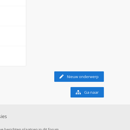
Nieuw onderwerp
Ga naar
ies
e berichten plaatsen in dit forum