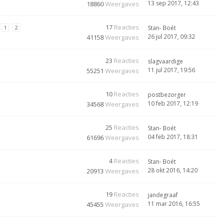
13 sep 2017, 12:43
18860
Weergaves
17
Reacties
1
2
Stan- Boét
26 jul 2017, 09:32
41158
Weergaves
23
Reacties
slagvaardige
11 jul 2017, 19:56
55251
Weergaves
10
Reacties
postbezorger
10 feb 2017, 12:19
34568
Weergaves
25
Reacties
Stan- Boét
04 feb 2017, 18:31
61696
Weergaves
4
Reacties
Stan- Boét
28 okt 2016, 14:20
20913
Weergaves
19
Reacties
jandegraaf
11 mar 2016, 16:55
45455
Weergaves