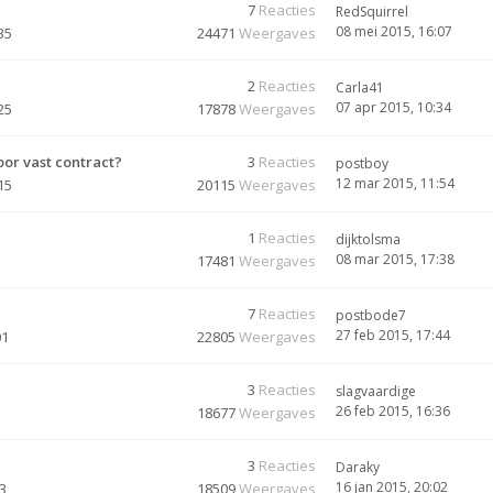
7
Reacties
RedSquirrel
08 mei 2015, 16:07
35
24471
Weergaves
2
Reacties
Carla41
07 apr 2015, 10:34
25
17878
Weergaves
or vast contract?
3
Reacties
postboy
12 mar 2015, 11:54
15
20115
Weergaves
1
Reacties
dijktolsma
08 mar 2015, 17:38
17481
Weergaves
7
Reacties
postbode7
27 feb 2015, 17:44
01
22805
Weergaves
3
Reacties
slagvaardige
26 feb 2015, 16:36
18677
Weergaves
3
Reacties
Daraky
16 jan 2015, 20:02
03
18509
Weergaves