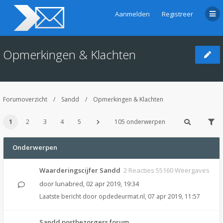
Aanmelden
Registreer
Opmerkingen & Klachten
Forumoverzicht
Sandd
Opmerkingen & Klachten
1
2
3
4
5
105 onderwerpen
Onderwerpen
Waarderingscijfer Sandd
2 Reacties 55160 Weergaves
door
lunabred
,
02 apr 2019, 19:34
Laatste bericht door
opdedeurmat.nl
,
07 apr 2019, 11:57
Sandd postbezorgers forum