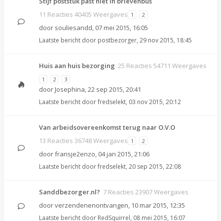
Stijf poststuk past niet in brievenbus
11 Reacties 40405 Weergaves
1
2
door
souliesandd
,
07 mei 2015, 16:05
Laatste bericht door
postbezorger
,
29 nov 2015, 18:45
Huis aan huis bezorging
25 Reacties 54711 Weergaves
1
2
3
door
Josephina
,
22 sep 2015, 20:41
Laatste bericht door
fredselekt
,
03 nov 2015, 20:12
Van arbeidsovereenkomst terug naar O.V.O
13 Reacties 36748 Weergaves
1
2
door
fransje2enzo
,
04 jan 2015, 21:06
Laatste bericht door
fredselekt
,
20 sep 2015, 22:08
Sanddbezorger.nl?
7 Reacties 23907 Weergaves
door
verzendenenontvangen
,
10 mar 2015, 12:35
Laatste bericht door
RedSquirrel
,
08 mei 2015, 16:07