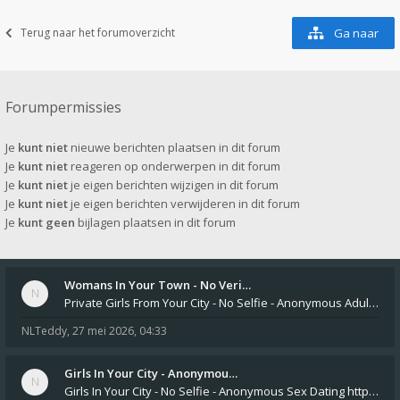
Terug naar het forumoverzicht
Ga naar
Forumpermissies
Je
kunt niet
nieuwe berichten plaatsen in dit forum
Je
kunt niet
reageren op onderwerpen in dit forum
Je
kunt niet
je eigen berichten wijzigen in dit forum
Je
kunt niet
je eigen berichten verwijderen in dit forum
Je
kunt geen
bijlagen plaatsen in dit forum
Womans In Your Town - No Veri…
Private Girls From Your City - No Selfie - Anonymous Adult Dating https://privatedates.live Private Girls In Your
NLTeddy
,
27 mei 2026, 04:33
Girls In Your City - Anonymou…
Girls In Your City - No Selfie - Anonymous Sex Dating https://SecretPrivat.com Womens In Your Town - Anonymous S