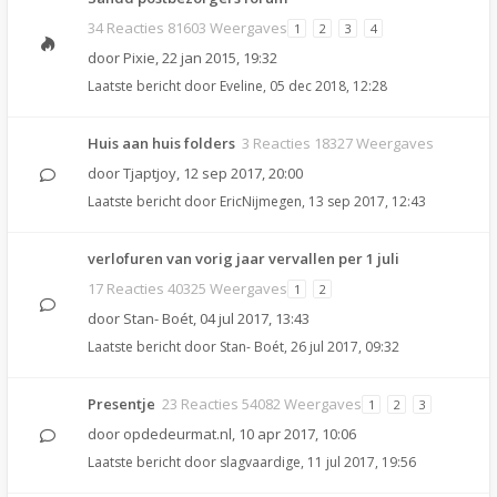
34 Reacties 81603 Weergaves
1
2
3
4
door
Pixie
,
22 jan 2015, 19:32
Laatste bericht door
Eveline
,
05 dec 2018, 12:28
Huis aan huis folders
3 Reacties 18327 Weergaves
door
Tjaptjoy
,
12 sep 2017, 20:00
Laatste bericht door
EricNijmegen
,
13 sep 2017, 12:43
verlofuren van vorig jaar vervallen per 1 juli
17 Reacties 40325 Weergaves
1
2
door
Stan- Boét
,
04 jul 2017, 13:43
Laatste bericht door
Stan- Boét
,
26 jul 2017, 09:32
Presentje
23 Reacties 54082 Weergaves
1
2
3
door
opdedeurmat.nl
,
10 apr 2017, 10:06
Laatste bericht door
slagvaardige
,
11 jul 2017, 19:56