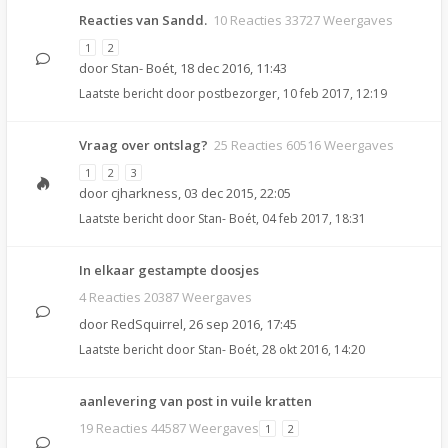
Reacties van Sandd.
10 Reacties 33727 Weergaves
1
2
door
Stan- Boét
,
18 dec 2016, 11:43
Laatste bericht door
postbezorger
,
10 feb 2017, 12:19
Vraag over ontslag?
25 Reacties 60516 Weergaves
1
2
3
door
cjharkness
,
03 dec 2015, 22:05
Laatste bericht door
Stan- Boét
,
04 feb 2017, 18:31
In elkaar gestampte doosjes
4 Reacties 20387 Weergaves
door
RedSquirrel
,
26 sep 2016, 17:45
Laatste bericht door
Stan- Boét
,
28 okt 2016, 14:20
aanlevering van post in vuile kratten
19 Reacties 44587 Weergaves
1
2