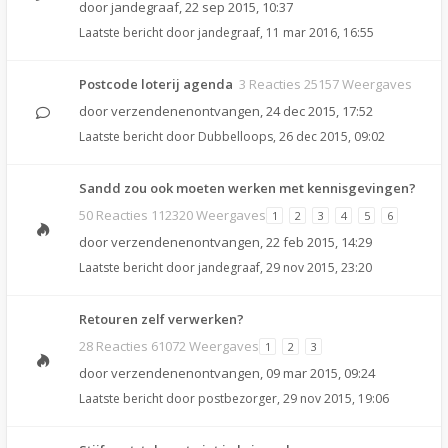
door
jandegraaf
,
22 sep 2015, 10:37
Laatste bericht door
jandegraaf
,
11 mar 2016, 16:55
Postcode loterij agenda
3 Reacties 25157 Weergaves
door
verzendenenontvangen
,
24 dec 2015, 17:52
Laatste bericht door
Dubbelloops
,
26 dec 2015, 09:02
Sandd zou ook moeten werken met kennisgevingen?
50 Reacties 112320 Weergaves
1
2
3
4
5
6
door
verzendenenontvangen
,
22 feb 2015, 14:29
Laatste bericht door
jandegraaf
,
29 nov 2015, 23:20
Retouren zelf verwerken?
28 Reacties 61072 Weergaves
1
2
3
door
verzendenenontvangen
,
09 mar 2015, 09:24
Laatste bericht door
postbezorger
,
29 nov 2015, 19:06