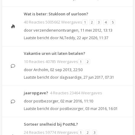
Wat is beter: Stukloon of uurloon?
40 Reacties 5005662 Weergaves
1
2
3
4
5
door
verzendenenontvangen
,
11 mei 2012, 13:13
Laatste bericht door
NLTeddy
,
22 apr 2026, 11:37
Vakantie uren uit laten betalen?
10 Reacties 40785 Weergaves
1
2
door
Archolm
,
02 sep 2013, 22:50
Laatste bericht door
slagvaardige
,
27 jun 2017, 07:31
jaaropgave?
4 Reacties 23464 Weergaves
door
postbezorger
,
02 mar 2016, 11:10
Laatste bericht door
postbezorger
,
03 mar 2016, 16:01
Sorteer snelheid bij PostNL?
24 Reacties 59774 Weergaves
1
2
3