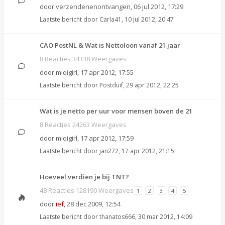
door
verzendenenontvangen
,
06 jul 2012, 17:29
Laatste bericht door
Carla41
,
10 jul 2012, 20:47
CAO PostNL & Wat is Nettoloon vanaf 21 jaar
8 Reacties 34338 Weergaves
door
miqigirl
,
17 apr 2012, 17:55
Laatste bericht door
Postduif
,
29 apr 2012, 22:25
Wat is je netto per uur voor mensen boven de 21
8 Reacties 24263 Weergaves
door
miqigirl
,
17 apr 2012, 17:59
Laatste bericht door
jan272
,
17 apr 2012, 21:15
Hoeveel verdien je bij TNT?
48 Reacties 128190 Weergaves
1
2
3
4
5
door
ief
,
28 dec 2009, 12:54
Laatste bericht door
thanatos666
,
30 mar 2012, 14:09