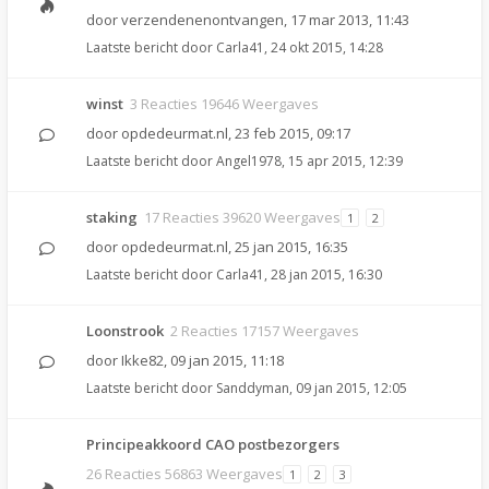
door
verzendenenontvangen
,
17 mar 2013, 11:43
Laatste bericht door
Carla41
,
24 okt 2015, 14:28
winst
3 Reacties 19646 Weergaves
door
opdedeurmat.nl
,
23 feb 2015, 09:17
Laatste bericht door
Angel1978
,
15 apr 2015, 12:39
staking
17 Reacties 39620 Weergaves
1
2
door
opdedeurmat.nl
,
25 jan 2015, 16:35
Laatste bericht door
Carla41
,
28 jan 2015, 16:30
Loonstrook
2 Reacties 17157 Weergaves
door
Ikke82
,
09 jan 2015, 11:18
Laatste bericht door
Sanddyman
,
09 jan 2015, 12:05
Principeakkoord CAO postbezorgers
26 Reacties 56863 Weergaves
1
2
3