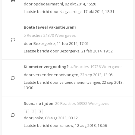
door
opdedeurmat.nl
,
02 okt 2014, 15:20
Laatste bericht door
slagvaardige
,
17 okt 2014, 18:31
Boete teveel vakantieuren?
5 Reacties 21370 Weergaves
door
Bezorgerke
,
11 feb 2014, 17:05
Laatste bericht door
Bezorgerke
,
21 feb 2014, 19:52
Kilometer vergoeding?
4 Reacties 19736 Weergaves
door
verzendenenontvangen
,
22 sep 2013, 13:05
Laatste bericht door
verzendenenontvangen
,
22 sep 2013,
13:30
Scenario tijden
20 Reacties 53982 Weergaves
1
2
3
door
joske
,
08 aug 2013, 00:12
Laatste bericht door
sunbow
,
12 aug 2013, 18:56