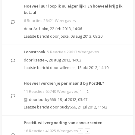
Hoeveel uur loop ik nu eigenlijk? En hoeveel krijg ik
betaal
6 Reacties 26421 Weergaves
door
Archolm
,
22 feb 2013, 14:06
Laatste bericht door
joske
,
08 aug 2013, 09:20
Loonstrook
5 Reacties 29617 Weergaves
door
lisette--
,
20 aug 2012, 14:03
Laatste bericht door
willemien
,
15 okt 2012, 14:10
Hoeveel verdien je per maand bij PostNL?
11 Reacties 65740 Weergaves
1
2
door
bucky666
,
18 jul 2012, 03:47
Laatste bericht door
bucky666
,
21 jul 2012, 11:42
PostNL wil vergoeding van concurrenten
16 Reacties 41025 Weergaves
1
2