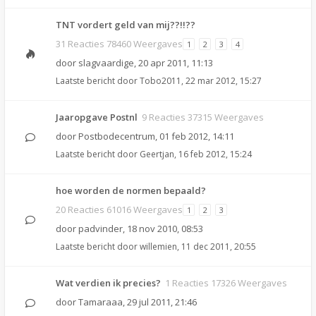
TNT vordert geld van mij??!!??
31 Reacties 78460 Weergaves
1
2
3
4
door
slagvaardige
,
20 apr 2011, 11:13
Laatste bericht door
Tobo2011
,
22 mar 2012, 15:27
Jaaropgave Postnl
9 Reacties 37315 Weergaves
door
Postbodecentrum
,
01 feb 2012, 14:11
Laatste bericht door
Geertjan
,
16 feb 2012, 15:24
hoe worden de normen bepaald?
20 Reacties 61016 Weergaves
1
2
3
door
padvinder
,
18 nov 2010, 08:53
Laatste bericht door
willemien
,
11 dec 2011, 20:55
Wat verdien ik precies?
1 Reacties 17326 Weergaves
door
Tamaraaa
,
29 jul 2011, 21:46