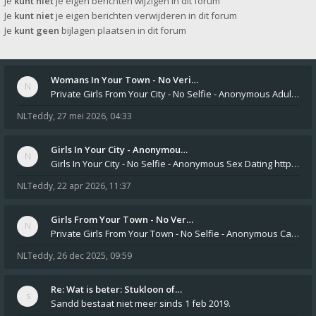
Je
kunt niet
je eigen berichten wijzigen in dit forum
Je
kunt niet
je eigen berichten verwijderen in dit forum
Je
kunt geen
bijlagen plaatsen in dit forum
Womans In Your Town - No Veri…
Private Girls From Your City - No Selfie - Anonymous Adult Dating https://privatedates.live Private Girls In Your
NLTeddy
,
27 mei 2026, 04:33
Girls In Your City - Anonymou…
Girls In Your City - No Selfie - Anonymous Sex Dating https://SecretPrivat.com Womens In Your Town - Anonymous S
NLTeddy
,
22 apr 2026, 11:37
Girls From Your Town - No Ver…
Private Girls From Your Town - No Selfie - Anonymous Casual Dating https://PrivateLadyEscorts.com Private Lady In
NLTeddy
,
26 dec 2025, 09:59
Re: Wat is beter: Stukloon of…
Sandd bestaat niet meer sinds 1 feb 2019.