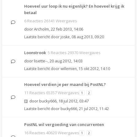
Hoeveel uur loop ik nu eigenlijk? En hoeveel krijg ik
betaal
6 Reacties 26141 Weergaves
door
Archolm
,
22 feb 2013, 14:06
Laatste bericht door
joske
,
08 aug 2013, 09:20
Loonstrook
5 Reacties 29370 Weergaves
door
lisette--
,
20 aug 2012, 14:03
Laatste bericht door
willemien
,
15 okt 2012, 14:10
Hoeveel verdien je per maand bij PostNL?
11 Reacties 65357 Weergaves
1
2
door
bucky666
,
18 jul 2012, 03:47
Laatste bericht door
bucky666
,
21 jul 2012, 11:42
PostNL wil vergoeding van concurrenten
16 Reacties 40620 Weergaves
1
2