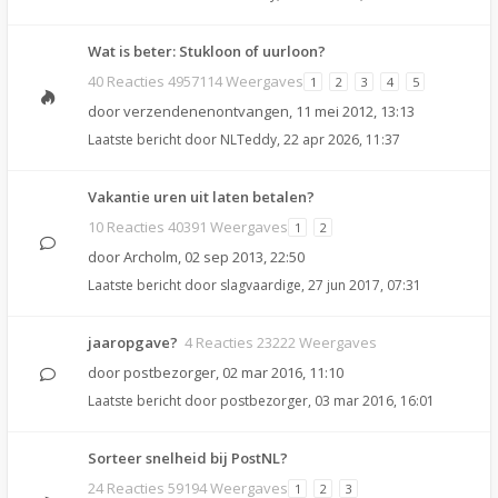
Wat is beter: Stukloon of uurloon?
40 Reacties 4957114 Weergaves
1
2
3
4
5
door
verzendenenontvangen
,
11 mei 2012, 13:13
Laatste bericht door
NLTeddy
,
22 apr 2026, 11:37
Vakantie uren uit laten betalen?
10 Reacties 40391 Weergaves
1
2
door
Archolm
,
02 sep 2013, 22:50
Laatste bericht door
slagvaardige
,
27 jun 2017, 07:31
jaaropgave?
4 Reacties 23222 Weergaves
door
postbezorger
,
02 mar 2016, 11:10
Laatste bericht door
postbezorger
,
03 mar 2016, 16:01
Sorteer snelheid bij PostNL?
24 Reacties 59194 Weergaves
1
2
3