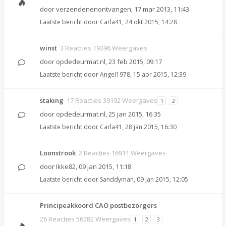
door
verzendenenontvangen
,
17 mar 2013, 11:43
Laatste bericht door
Carla41
,
24 okt 2015, 14:28
winst
3 Reacties 19396 Weergaves
door
opdedeurmat.nl
,
23 feb 2015, 09:17
Laatste bericht door
Angel1978
,
15 apr 2015, 12:39
staking
17 Reacties 39192 Weergaves
1
2
door
opdedeurmat.nl
,
25 jan 2015, 16:35
Laatste bericht door
Carla41
,
28 jan 2015, 16:30
Loonstrook
2 Reacties 16911 Weergaves
door
Ikke82
,
09 jan 2015, 11:18
Laatste bericht door
Sanddyman
,
09 jan 2015, 12:05
Principeakkoord CAO postbezorgers
26 Reacties 56282 Weergaves
1
2
3