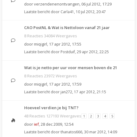
door
verzendenenontvangen
,
06 jul 2012, 17:29
Laatste bericht door
Carla41
,
10 jul 2012, 20:47
CAO PostNL & Wat is Nettoloon vanaf 21 jaar
8 Reacties 34084 Weergaves
door
miqigirl
,
17 apr 2012, 17:55
Laatste bericht door
Postduif
,
29 apr 2012, 22:25
Wat is je netto per uur voor mensen boven de 21
8 Reacties 23972 Weergaves
door
miqigirl
,
17 apr 2012, 17:59
Laatste bericht door
jan272
,
17 apr 2012, 21:15
Hoeveel verdien je bij TNT?
48 Reacties 127193 Weergaves
1
2
3
4
5
door
ief
,
28 dec 2009, 12:54
Laatste bericht door
thanatos666
,
30 mar 2012, 14:09