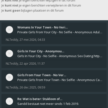
Je
kunt niet
je eigen berichten wijzigen in dit forum
Je
kunt niet
je eigen berichten verwijderen in dit forum
Je
kunt geen
bijlagen plaatsen in dit forum
Womans In Your Town - No Veri…
Private Girls From Your City - No Selfie - Anonymous Adult Dating https://privatedates.live Private Girls In Your
NLTeddy
,
27 mei 2026, 04:33
Girls In Your City - Anonymou…
Girls In Your City - No Selfie - Anonymous Sex Dating https://SecretPrivat.com Womens In Your Town - Anonymous S
NLTeddy
,
22 apr 2026, 11:37
Girls From Your Town - No Ver…
Private Girls From Your Town - No Selfie - Anonymous Casual Dating https://PrivateLadyEscorts.com Private Lady In
NLTeddy
,
26 dec 2025, 09:59
Re: Wat is beter: Stukloon of…
Sandd bestaat niet meer sinds 1 feb 2019.