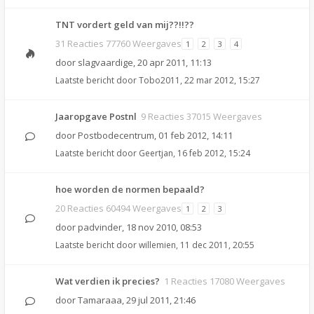
TNT vordert geld van mij??!!??
31 Reacties 77760 Weergaves
1
2
3
4
door
slagvaardige
,
20 apr 2011, 11:13
Laatste bericht door
Tobo2011
,
22 mar 2012, 15:27
Jaaropgave Postnl
9 Reacties 37015 Weergaves
door
Postbodecentrum
,
01 feb 2012, 14:11
Laatste bericht door
Geertjan
,
16 feb 2012, 15:24
hoe worden de normen bepaald?
20 Reacties 60494 Weergaves
1
2
3
door
padvinder
,
18 nov 2010, 08:53
Laatste bericht door
willemien
,
11 dec 2011, 20:55
Wat verdien ik precies?
1 Reacties 17080 Weergaves
door
Tamaraaa
,
29 jul 2011, 21:46