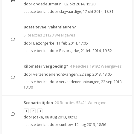
door
opdedeurmat.nl
,
02 okt 2014, 15:20
Laatste bericht door
slagvaardige
,
17 okt 2014, 18:31
Boete teveel vakantieuren?
5 Reacties 21128 Weergaves
door
Bezorgerke
,
11 feb 2014, 17:05
Laatste bericht door
Bezorgerke
,
21 feb 2014, 19:52
Kilometer vergoeding?
4 Reacties 19492 Weergaves
door
verzendenenontvangen
,
22 sep 2013, 13:05
Laatste bericht door
verzendenenontvangen
,
22 sep 2013,
13:30
Scenario tijden
20 Reacties 53421 Weergaves
1
2
3
door
joske
,
08 aug 2013, 00:12
Laatste bericht door
sunbow
,
12 aug 2013, 18:56