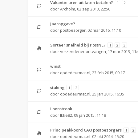
Vakantie uren uit laten betalen?
1
2
door
Archolm
,
02 sep 2013, 22:50
jaaropgave?
door
postbezorger
,
02 mar 2016, 11:10
Sorteer snelheid bij PostNL?
1
2
3
door
verzendenenontvangen
,
17 mar 2013, 11:
winst
door
opdedeurmat.nl
,
23 feb 2015, 09:17
staking
1
2
door
opdedeurmat.nl
,
25 jan 2015, 16:35
Loonstrook
door
Ikke82
,
09 jan 2015, 11:18
Principeakkoord CAO postbezorgers
1
2
door
opdedeurmat.nl
,
02 okt 2014, 15:20