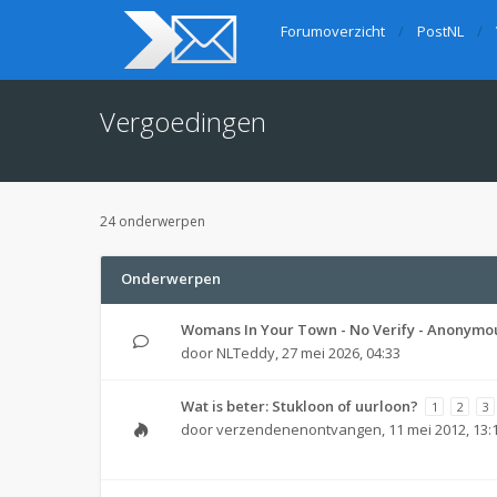
Forumoverzicht
PostNL
Vergoedingen
24 onderwerpen
Onderwerpen
Womans In Your Town - No Verify - Anonymo
door
NLTeddy
,
27 mei 2026, 04:33
Wat is beter: Stukloon of uurloon?
1
2
3
door
verzendenenontvangen
,
11 mei 2012, 13: