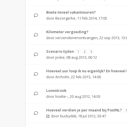
Boete teveel vakantieuren?
door
Bezorgerke
,
11 feb 2014, 17:05
Kilometer vergoeding?
door
verzendenenontvangen
,
22 sep 2013, 13:
Scenario tijden
1
2
3
door
joske
,
08 aug 2013, 00:12
Hoeveel uur loop ik nu eigenlijk? En hoeveel k
door
Archolm
,
22 feb 2013, 14:06
Loonstrook
door
lisette--
,
20 aug 2012, 14:03
Hoeveel verdien je per maand bij PostNL?
1
door
bucky666
,
18 jul 2012, 03:47