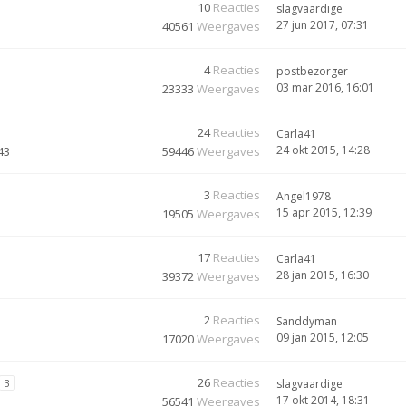
10
Reacties
slagvaardige
27 jun 2017, 07:31
40561
Weergaves
4
Reacties
postbezorger
03 mar 2016, 16:01
23333
Weergaves
24
Reacties
Carla41
24 okt 2015, 14:28
43
59446
Weergaves
3
Reacties
Angel1978
15 apr 2015, 12:39
19505
Weergaves
17
Reacties
Carla41
28 jan 2015, 16:30
39372
Weergaves
2
Reacties
Sanddyman
09 jan 2015, 12:05
17020
Weergaves
26
Reacties
3
slagvaardige
17 okt 2014, 18:31
56541
Weergaves