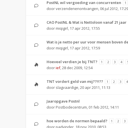
PostNL wil vergoeding van concurrenten
1
door
verzendenenontvangen
,
06 jul 2012, 17:2
CAO PostNL & Wat is Nettoloon vanaf 21 jaar
door
miqigirl
,
17 apr 2012, 17:55
Wat is je netto per uur voor mensen boven de
door
miqigirl
,
17 apr 2012, 17:59
Hoeveel verdien je bij TNT?
1
2
3
4
door
ief
,
28 dec 2009, 12:54
TNT vordert geld van mij??!!??
1
2
3
4
door
slagvaardige
,
20 apr 2011, 11:13
Jaaropgave Postnl
door
Postbodecentrum
,
01 feb 2012, 14:11
hoe worden de normen bepaald?
1
2
3
door
padvinder
,
18 nov 2010, 08:53