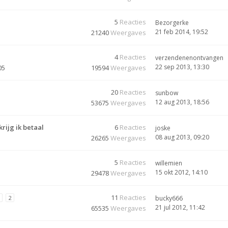
5
Reacties
Bezorgerke
21 feb 2014, 19:52
21240
Weergaves
4
Reacties
verzendenenontvangen
22 sep 2013, 13:30
05
19594
Weergaves
20
Reacties
sunbow
12 aug 2013, 18:56
53675
Weergaves
rijg ik betaal
6
Reacties
joske
08 aug 2013, 09:20
26265
Weergaves
5
Reacties
willemien
15 okt 2012, 14:10
29478
Weergaves
11
Reacties
2
bucky666
21 jul 2012, 11:42
65535
Weergaves