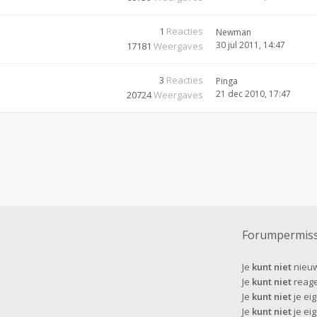
1
Reacties
Newman
30 jul 2011, 14:47
17181
Weergaves
3
Reacties
Pinga
21 dec 2010, 17:47
20724
Weergaves
Forumpermiss
Je
kunt niet
nieuw
Je
kunt niet
reage
Je
kunt niet
je eig
Je
kunt niet
je ei