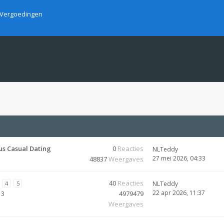
Vergoedingen
us Casual Dating
0
Reacties
NLTeddy
27 mei 2026, 04:33
48837
Weergaves
40
Reacties
4
5
NLTeddy
22 apr 2026, 11:37
13
4979479
Weergaves