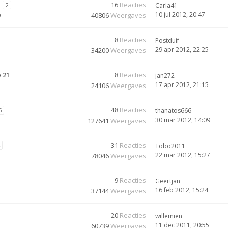
16
Reacties
2
Carla41
10 jul 2012, 20:47
9
40806
Weergaves
8
Reacties
Postduif
29 apr 2012, 22:25
34200
Weergaves
 21
8
Reacties
jan272
17 apr 2012, 21:15
24106
Weergaves
48
Reacties
5
thanatos666
30 mar 2012, 14:09
127641
Weergaves
31
Reacties
Tobo2011
22 mar 2012, 15:27
78046
Weergaves
9
Reacties
Geertjan
16 feb 2012, 15:24
37144
Weergaves
20
Reacties
willemien
11 dec 2011, 20:55
60739
Weergaves