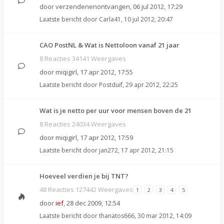
door
verzendenenontvangen
,
06 jul 2012, 17:29
Laatste bericht door
Carla41
,
10 jul 2012, 20:47
CAO PostNL & Wat is Nettoloon vanaf 21 jaar
8 Reacties 34141 Weergaves
door
miqigirl
,
17 apr 2012, 17:55
Laatste bericht door
Postduif
,
29 apr 2012, 22:25
Wat is je netto per uur voor mensen boven de 21
8 Reacties 24034 Weergaves
door
miqigirl
,
17 apr 2012, 17:59
Laatste bericht door
jan272
,
17 apr 2012, 21:15
Hoeveel verdien je bij TNT?
48 Reacties 127442 Weergaves
1
2
3
4
5
door
ief
,
28 dec 2009, 12:54
Laatste bericht door
thanatos666
,
30 mar 2012, 14:09