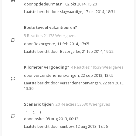
door
opdedeurmat.nl
,
02 okt 2014, 15:20
Laatste bericht door
slagvaardige
,
17 okt 2014, 18:31
Boete teveel vakantieuren?
5 Reacties 21178 Weergaves
door
Bezorgerke
,
11 feb 2014, 17:05
Laatste bericht door
Bezorgerke
,
21 feb 2014, 19:52
Kilometer vergoeding?
4 Reacties 19539 Weergaves
door
verzendenenontvangen
,
22 sep 2013, 13:05
Laatste bericht door
verzendenenontvangen
,
22 sep 2013,
13:30
Scenario tijden
20 Reacties 53530 Weergaves
1
2
3
door
joske
,
08 aug 2013, 00:12
Laatste bericht door
sunbow
,
12 aug 2013, 18:56