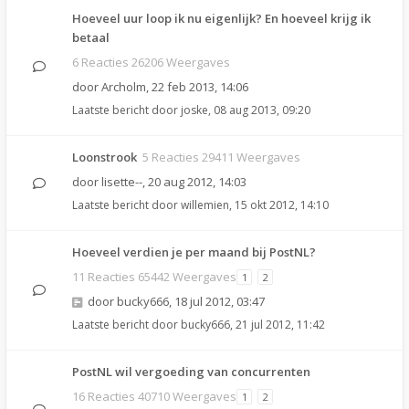
Hoeveel uur loop ik nu eigenlijk? En hoeveel krijg ik
betaal
6 Reacties 26206 Weergaves
door
Archolm
,
22 feb 2013, 14:06
Laatste bericht door
joske
,
08 aug 2013, 09:20
Loonstrook
5 Reacties 29411 Weergaves
door
lisette--
,
20 aug 2012, 14:03
Laatste bericht door
willemien
,
15 okt 2012, 14:10
Hoeveel verdien je per maand bij PostNL?
11 Reacties 65442 Weergaves
1
2
door
bucky666
,
18 jul 2012, 03:47
Laatste bericht door
bucky666
,
21 jul 2012, 11:42
PostNL wil vergoeding van concurrenten
16 Reacties 40710 Weergaves
1
2