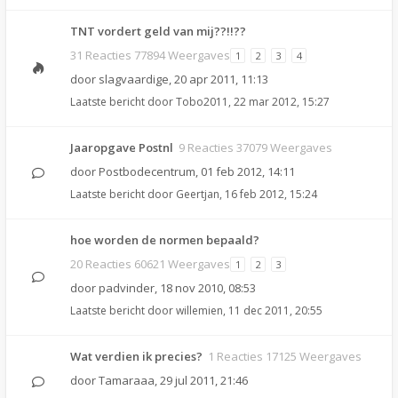
TNT vordert geld van mij??!!??
31 Reacties 77894 Weergaves
1
2
3
4
door
slagvaardige
,
20 apr 2011, 11:13
Laatste bericht door
Tobo2011
,
22 mar 2012, 15:27
Jaaropgave Postnl
9 Reacties 37079 Weergaves
door
Postbodecentrum
,
01 feb 2012, 14:11
Laatste bericht door
Geertjan
,
16 feb 2012, 15:24
hoe worden de normen bepaald?
20 Reacties 60621 Weergaves
1
2
3
door
padvinder
,
18 nov 2010, 08:53
Laatste bericht door
willemien
,
11 dec 2011, 20:55
Wat verdien ik precies?
1 Reacties 17125 Weergaves
door
Tamaraaa
,
29 jul 2011, 21:46