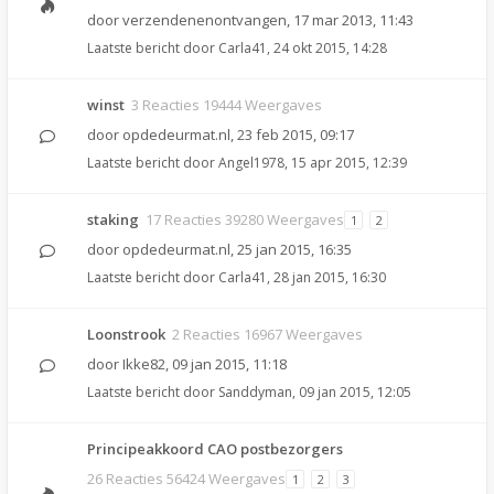
door
verzendenenontvangen
,
17 mar 2013, 11:43
Laatste bericht door
Carla41
,
24 okt 2015, 14:28
winst
3 Reacties 19444 Weergaves
door
opdedeurmat.nl
,
23 feb 2015, 09:17
Laatste bericht door
Angel1978
,
15 apr 2015, 12:39
staking
17 Reacties 39280 Weergaves
1
2
door
opdedeurmat.nl
,
25 jan 2015, 16:35
Laatste bericht door
Carla41
,
28 jan 2015, 16:30
Loonstrook
2 Reacties 16967 Weergaves
door
Ikke82
,
09 jan 2015, 11:18
Laatste bericht door
Sanddyman
,
09 jan 2015, 12:05
Principeakkoord CAO postbezorgers
26 Reacties 56424 Weergaves
1
2
3