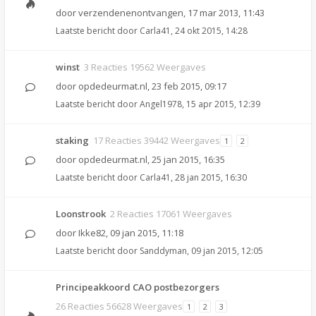
door
verzendenenontvangen
,
17 mar 2013, 11:43
Laatste bericht door
Carla41
,
24 okt 2015, 14:28
winst
3 Reacties 19562 Weergaves
door
opdedeurmat.nl
,
23 feb 2015, 09:17
Laatste bericht door
Angel1978
,
15 apr 2015, 12:39
staking
17 Reacties 39442 Weergaves
1
2
door
opdedeurmat.nl
,
25 jan 2015, 16:35
Laatste bericht door
Carla41
,
28 jan 2015, 16:30
Loonstrook
2 Reacties 17061 Weergaves
door
Ikke82
,
09 jan 2015, 11:18
Laatste bericht door
Sanddyman
,
09 jan 2015, 12:05
Principeakkoord CAO postbezorgers
26 Reacties 56628 Weergaves
1
2
3