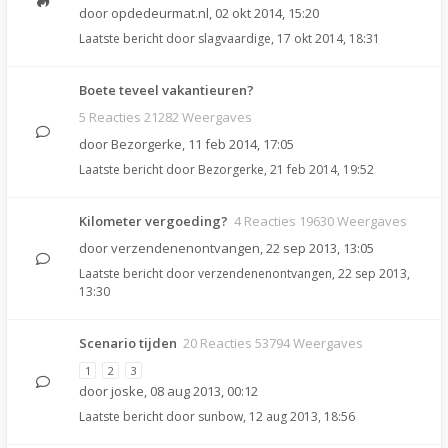
door
opdedeurmat.nl
,
02 okt 2014, 15:20
Laatste bericht door
slagvaardige
,
17 okt 2014, 18:31
Boete teveel vakantieuren?
5 Reacties 21282 Weergaves
door
Bezorgerke
,
11 feb 2014, 17:05
Laatste bericht door
Bezorgerke
,
21 feb 2014, 19:52
Kilometer vergoeding?
4 Reacties 19630 Weergaves
door
verzendenenontvangen
,
22 sep 2013, 13:05
Laatste bericht door
verzendenenontvangen
,
22 sep 2013,
13:30
Scenario tijden
20 Reacties 53794 Weergaves
1
2
3
door
joske
,
08 aug 2013, 00:12
Laatste bericht door
sunbow
,
12 aug 2013, 18:56