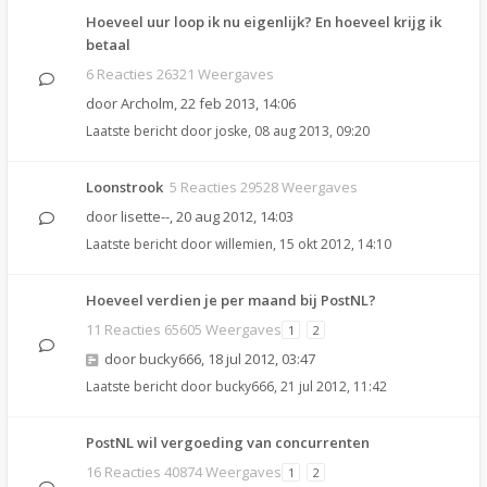
Hoeveel uur loop ik nu eigenlijk? En hoeveel krijg ik
betaal
6 Reacties 26321 Weergaves
door
Archolm
,
22 feb 2013, 14:06
Laatste bericht door
joske
,
08 aug 2013, 09:20
Loonstrook
5 Reacties 29528 Weergaves
door
lisette--
,
20 aug 2012, 14:03
Laatste bericht door
willemien
,
15 okt 2012, 14:10
Hoeveel verdien je per maand bij PostNL?
11 Reacties 65605 Weergaves
1
2
door
bucky666
,
18 jul 2012, 03:47
Laatste bericht door
bucky666
,
21 jul 2012, 11:42
PostNL wil vergoeding van concurrenten
16 Reacties 40874 Weergaves
1
2