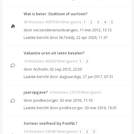
Wat is beter: Stukloon of uurloon?
40 Reacties 4987560 Weergaves
1
2
3
4
5
door
verzendenenontvangen
,
11 mei 2012, 13:13
Laatste bericht door
NLTeddy
,
22 apr 2026, 11:37
Vakantie uren uit laten betalen?
10 Reacties 40638 Weergaves
1
2
door
Archolm
,
02 sep 2013, 22:50
Laatste bericht door
slagvaardige
,
27 jun 2017, 07:31
jaaropgave?
4 Reacties 23379 Weergaves
door
postbezorger
,
02 mar 2016, 11:10
Laatste bericht door
postbezorger
,
03 mar 2016, 16:01
Sorteer snelheid bij PostNL?
24 Reacties 59548 Weergaves
1
2
3