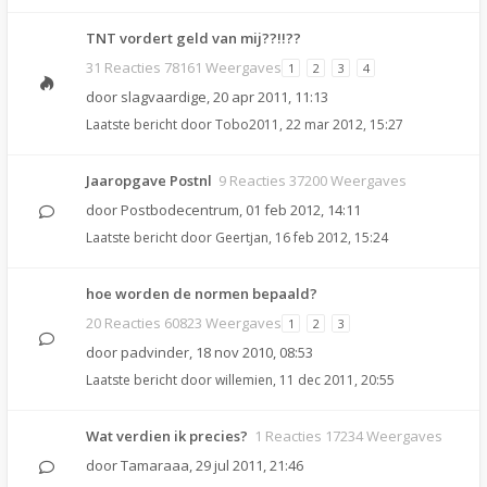
TNT vordert geld van mij??!!??
31 Reacties 78161 Weergaves
1
2
3
4
door
slagvaardige
,
20 apr 2011, 11:13
Laatste bericht door
Tobo2011
,
22 mar 2012, 15:27
Jaaropgave Postnl
9 Reacties 37200 Weergaves
door
Postbodecentrum
,
01 feb 2012, 14:11
Laatste bericht door
Geertjan
,
16 feb 2012, 15:24
hoe worden de normen bepaald?
20 Reacties 60823 Weergaves
1
2
3
door
padvinder
,
18 nov 2010, 08:53
Laatste bericht door
willemien
,
11 dec 2011, 20:55
Wat verdien ik precies?
1 Reacties 17234 Weergaves
door
Tamaraaa
,
29 jul 2011, 21:46