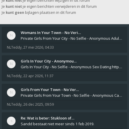
Je
kunt niet
je eigen berichten wijzigen in dit forum
Je
kunt niet
je eigen berichten verwijderen in dit forum
Je
kunt geen
bijlagen plaatsen in dit forum
Womans In Your Town - No Veri…
Private Girls From Your City - No Selfie - Anonymous Adult Dating https://privatedates.live Private Girls In Your
NLTeddy
,
27 mei 2026, 04:33
Girls In Your City - Anonymou…
Girls In Your City - No Selfie - Anonymous Sex Dating https://SecretPrivat.com Womens In Your Town - Anonymous S
NLTeddy
,
22 apr 2026, 11:37
Girls From Your Town - No Ver…
Private Girls From Your Town - No Selfie - Anonymous Casual Dating https://PrivateLadyEscorts.com Private Lady In
NLTeddy
,
26 dec 2025, 09:59
Re: Wat is beter: Stukloon of…
Sandd bestaat niet meer sinds 1 feb 2019.