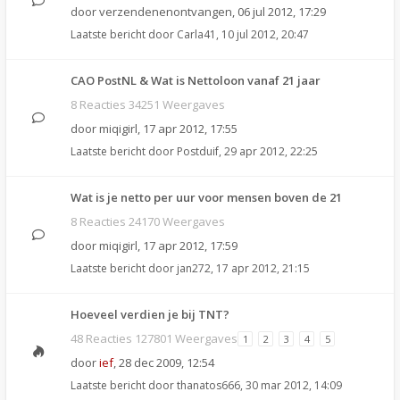
door
verzendenenontvangen
,
06 jul 2012, 17:29
Laatste bericht door
Carla41
,
10 jul 2012, 20:47
CAO PostNL & Wat is Nettoloon vanaf 21 jaar
8 Reacties 34251 Weergaves
door
miqigirl
,
17 apr 2012, 17:55
Laatste bericht door
Postduif
,
29 apr 2012, 22:25
Wat is je netto per uur voor mensen boven de 21
8 Reacties 24170 Weergaves
door
miqigirl
,
17 apr 2012, 17:59
Laatste bericht door
jan272
,
17 apr 2012, 21:15
Hoeveel verdien je bij TNT?
48 Reacties 127801 Weergaves
1
2
3
4
5
door
ief
,
28 dec 2009, 12:54
Laatste bericht door
thanatos666
,
30 mar 2012, 14:09