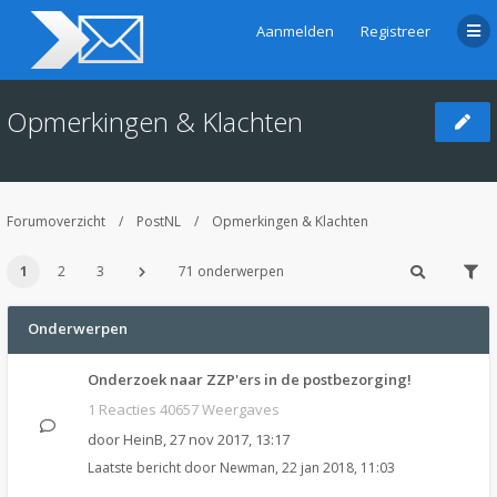
Aanmelden
Registreer
Opmerkingen & Klachten
Forumoverzicht
PostNL
Opmerkingen & Klachten
1
2
3
71 onderwerpen
Onderwerpen
Onderzoek naar ZZP'ers in de postbezorging!
1 Reacties 40657 Weergaves
door
HeinB
,
27 nov 2017, 13:17
Laatste bericht door
Newman
,
22 jan 2018, 11:03