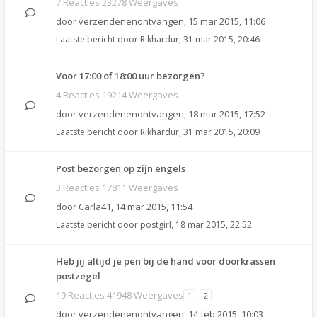
7 Reacties 23278 Weergaves
door
verzendenenontvangen
,
15 mar 2015, 11:06
Laatste bericht door
Rikhardur
,
31 mar 2015, 20:46
Voor 17:00 of 18:00 uur bezorgen?
4 Reacties 19214 Weergaves
door
verzendenenontvangen
,
18 mar 2015, 17:52
Laatste bericht door
Rikhardur
,
31 mar 2015, 20:09
Post bezorgen op zijn engels
3 Reacties 17811 Weergaves
door
Carla41
,
14 mar 2015, 11:54
Laatste bericht door
postgirl
,
18 mar 2015, 22:52
Heb jij altijd je pen bij de hand voor doorkrassen
postzegel
19 Reacties 41948 Weergaves
1
2
door
verzendenenontvangen
,
14 feb 2015, 10:03