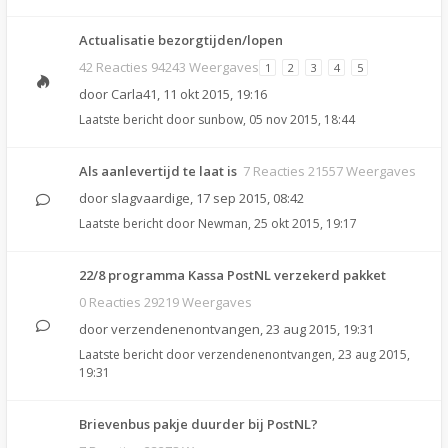
Actualisatie bezorgtijden/lopen
42 Reacties 94243 Weergaves
1
2
3
4
5
door
Carla41
,
11 okt 2015, 19:16
Laatste bericht door
sunbow
,
05 nov 2015, 18:44
Als aanlevertijd te laat is
7 Reacties 21557 Weergaves
door
slagvaardige
,
17 sep 2015, 08:42
Laatste bericht door
Newman
,
25 okt 2015, 19:17
22/8 programma Kassa PostNL verzekerd pakket
0 Reacties 29219 Weergaves
door
verzendenenontvangen
,
23 aug 2015, 19:31
Laatste bericht door
verzendenenontvangen
,
23 aug 2015,
19:31
Brievenbus pakje duurder bij PostNL?