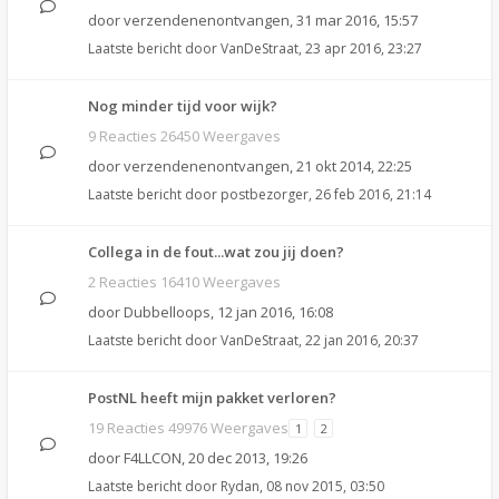
door
verzendenenontvangen
,
31 mar 2016, 15:57
Laatste bericht door
VanDeStraat
,
23 apr 2016, 23:27
Nog minder tijd voor wijk?
9 Reacties 26450 Weergaves
door
verzendenenontvangen
,
21 okt 2014, 22:25
Laatste bericht door
postbezorger
,
26 feb 2016, 21:14
Collega in de fout...wat zou jij doen?
2 Reacties 16410 Weergaves
door
Dubbelloops
,
12 jan 2016, 16:08
Laatste bericht door
VanDeStraat
,
22 jan 2016, 20:37
PostNL heeft mijn pakket verloren?
19 Reacties 49976 Weergaves
1
2
door
F4LLCON
,
20 dec 2013, 19:26
Laatste bericht door
Rydan
,
08 nov 2015, 03:50