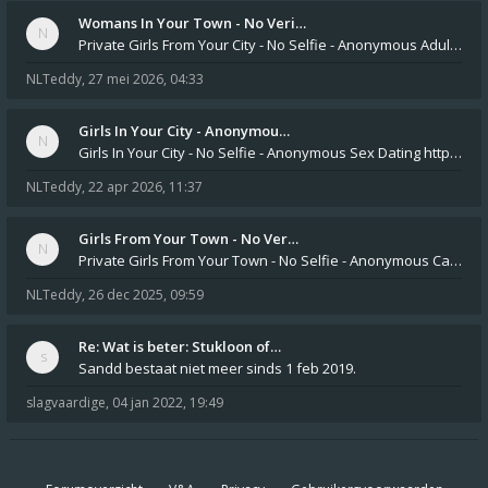
Womans In Your Town - No Veri…
Private Girls From Your City - No Selfie - Anonymous Adult Dating https://privatedates.live Private Girls In Your
NLTeddy
,
27 mei 2026, 04:33
Girls In Your City - Anonymou…
Girls In Your City - No Selfie - Anonymous Sex Dating https://SecretPrivat.com Womens In Your Town - Anonymous S
NLTeddy
,
22 apr 2026, 11:37
Girls From Your Town - No Ver…
Private Girls From Your Town - No Selfie - Anonymous Casual Dating https://PrivateLadyEscorts.com Private Lady In
NLTeddy
,
26 dec 2025, 09:59
Re: Wat is beter: Stukloon of…
Sandd bestaat niet meer sinds 1 feb 2019.
slagvaardige
,
04 jan 2022, 19:49