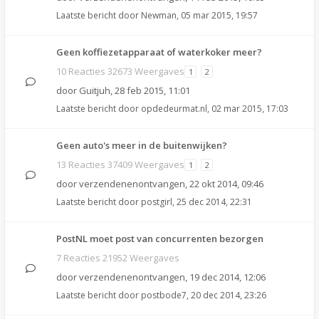
Laatste bericht door
Newman
,
05 mar 2015, 19:57
Geen koffiezetapparaat of waterkoker meer?
10 Reacties 32673 Weergaves
1
2
door
Guitjuh
,
28 feb 2015, 11:01
Laatste bericht door
opdedeurmat.nl
,
02 mar 2015, 17:03
Geen auto's meer in de buitenwijken?
13 Reacties 37409 Weergaves
1
2
door
verzendenenontvangen
,
22 okt 2014, 09:46
Laatste bericht door
postgirl
,
25 dec 2014, 22:31
PostNL moet post van concurrenten bezorgen
7 Reacties 21952 Weergaves
door
verzendenenontvangen
,
19 dec 2014, 12:06
Laatste bericht door
postbode7
,
20 dec 2014, 23:26