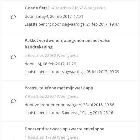
Goede fiets?
4 Reacties 21667 Weergaves
door
Ismay4
,
20 feb 2017, 17:51
Laatste bericht door
slagvaardige
,
21 feb 2017, 19:47
Pakket verdwenen; aangenomen met valse
handtekening
5 Reacties 22039 Weergaves
door
HAJ
,
06 feb 2017, 12:20
Laatste bericht door
slagvaardige
,
08 feb 2017, 09:09
PostNL telefoon met mijnwerk app
3 Reacties 22927 Weergaves
door
verzendenenontvangen
,
28 jul 2016, 19:56
Laatste bericht door
Sandervs
,
19 aug 2016, 23:16
Doorzend services op zwarte enveloppe
1 Reacties 17309 Weergaves