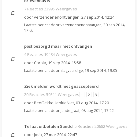
brievenbus is
7 Reacties 23995 Weergaves
door
verzendenenontvangen
,
27 sep 2014, 12:24
Laatste bericht door
verzendenenontvangen
,
30 sep 2014,
17:05
post bezorgd maar niet ontvangen
4 Reacties 19484 Weergaves
door
Carola
,
19 sep 2014, 15:58
Laatste bericht door
slagvaardige
,
19 sep 2014, 19:35
Ziek melden wordt niet geaccepteerd
20 Reacties 59311 Weergaves
1
2
3
door
BenGekkeHenkieNiet
,
03 aug 2014, 17:20
Laatste bericht door
jandegraaf
,
08 aug 2014, 17:22
Te laat uitbetalen Sandd
5 Reacties 20682 Weergaves
door
Josb
,
27 mar 2014, 22:47