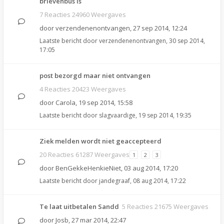
brievenbus is
7 Reacties 24960 Weergaves
door
verzendenenontvangen
,
27 sep 2014, 12:24
Laatste bericht door
verzendenenontvangen
,
30 sep 2014,
17:05
post bezorgd maar niet ontvangen
4 Reacties 20423 Weergaves
door
Carola
,
19 sep 2014, 15:58
Laatste bericht door
slagvaardige
,
19 sep 2014, 19:35
Ziek melden wordt niet geaccepteerd
20 Reacties 61287 Weergaves
1
2
3
door
BenGekkeHenkieNiet
,
03 aug 2014, 17:20
Laatste bericht door
jandegraaf
,
08 aug 2014, 17:22
Te laat uitbetalen Sandd
5 Reacties 21675 Weergaves
door
Josb
,
27 mar 2014, 22:47