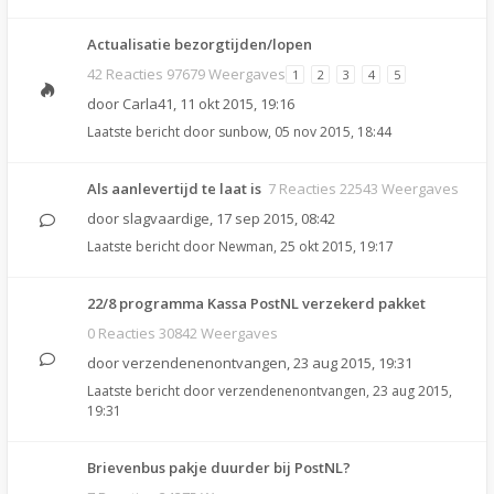
Actualisatie bezorgtijden/lopen
42 Reacties 97679 Weergaves
1
2
3
4
5
door
Carla41
,
11 okt 2015, 19:16
Laatste bericht door
sunbow
,
05 nov 2015, 18:44
Als aanlevertijd te laat is
7 Reacties 22543 Weergaves
door
slagvaardige
,
17 sep 2015, 08:42
Laatste bericht door
Newman
,
25 okt 2015, 19:17
22/8 programma Kassa PostNL verzekerd pakket
0 Reacties 30842 Weergaves
door
verzendenenontvangen
,
23 aug 2015, 19:31
Laatste bericht door
verzendenenontvangen
,
23 aug 2015,
19:31
Brievenbus pakje duurder bij PostNL?