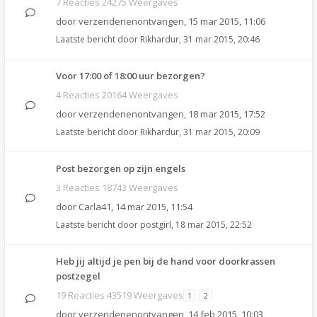
7 Reacties 24275 Weergaves
door
verzendenenontvangen
,
15 mar 2015, 11:06
Laatste bericht door
Rikhardur
,
31 mar 2015, 20:46
Voor 17:00 of 18:00 uur bezorgen?
4 Reacties 20164 Weergaves
door
verzendenenontvangen
,
18 mar 2015, 17:52
Laatste bericht door
Rikhardur
,
31 mar 2015, 20:09
Post bezorgen op zijn engels
3 Reacties 18743 Weergaves
door
Carla41
,
14 mar 2015, 11:54
Laatste bericht door
postgirl
,
18 mar 2015, 22:52
Heb jij altijd je pen bij de hand voor doorkrassen
postzegel
19 Reacties 43519 Weergaves
1
2
door
verzendenenontvangen
,
14 feb 2015, 10:03