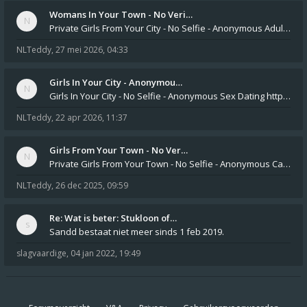
Womans In Your Town - No Veri…
Private Girls From Your City - No Selfie - Anonymous Adult Dating https://privatedates.live Private Girls In Your
NLTeddy
,
27 mei 2026, 04:33
Girls In Your City - Anonymou…
Girls In Your City - No Selfie - Anonymous Sex Dating https://SecretPrivat.com Womens In Your Town - Anonymous S
NLTeddy
,
22 apr 2026, 11:37
Girls From Your Town - No Ver…
Private Girls From Your Town - No Selfie - Anonymous Casual Dating https://PrivateLadyEscorts.com Private Lady In
NLTeddy
,
26 dec 2025, 09:59
Re: Wat is beter: Stukloon of…
Sandd bestaat niet meer sinds 1 feb 2019.
slagvaardige
,
04 jan 2022, 19:49