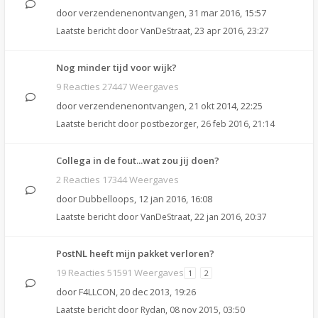
door
verzendenenontvangen
,
31 mar 2016, 15:57
Laatste bericht door
VanDeStraat
,
23 apr 2016, 23:27
Nog minder tijd voor wijk?
9 Reacties 27447 Weergaves
door
verzendenenontvangen
,
21 okt 2014, 22:25
Laatste bericht door
postbezorger
,
26 feb 2016, 21:14
Collega in de fout...wat zou jij doen?
2 Reacties 17344 Weergaves
door
Dubbelloops
,
12 jan 2016, 16:08
Laatste bericht door
VanDeStraat
,
22 jan 2016, 20:37
PostNL heeft mijn pakket verloren?
19 Reacties 51591 Weergaves
1
2
door
F4LLCON
,
20 dec 2013, 19:26
Laatste bericht door
Rydan
,
08 nov 2015, 03:50