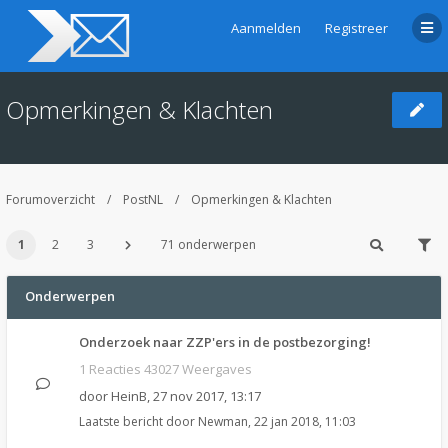
Aanmelden
Registreer
Opmerkingen & Klachten
Forumoverzicht
PostNL
Opmerkingen & Klachten
1
2
3
71 onderwerpen
Onderwerpen
Onderzoek naar ZZP'ers in de postbezorging!
1 Reacties 43027 Weergaves
door
HeinB
,
27 nov 2017, 13:17
Laatste bericht door
Newman
,
22 jan 2018, 11:03