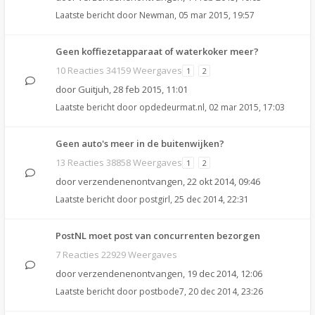
Laatste bericht door
Newman
,
05 mar 2015, 19:57
Geen koffiezetapparaat of waterkoker meer?
10 Reacties 34159 Weergaves
1
2
door
Guitjuh
,
28 feb 2015, 11:01
Laatste bericht door
opdedeurmat.nl
,
02 mar 2015, 17:03
Geen auto's meer in de buitenwijken?
13 Reacties 38858 Weergaves
1
2
door
verzendenenontvangen
,
22 okt 2014, 09:46
Laatste bericht door
postgirl
,
25 dec 2014, 22:31
PostNL moet post van concurrenten bezorgen
7 Reacties 22929 Weergaves
door
verzendenenontvangen
,
19 dec 2014, 12:06
Laatste bericht door
postbode7
,
20 dec 2014, 23:26