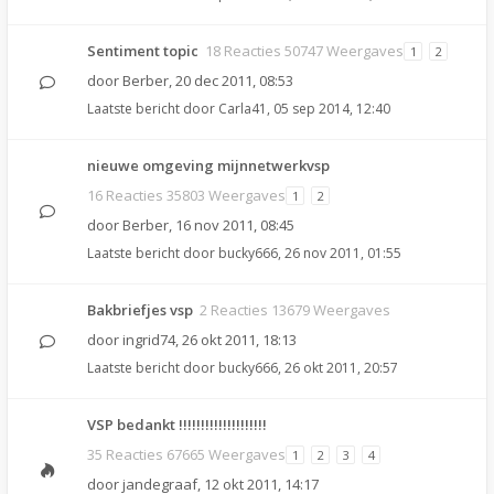
Sentiment topic
18 Reacties 50747 Weergaves
1
2
door
Berber
,
20 dec 2011, 08:53
Laatste bericht door
Carla41
,
05 sep 2014, 12:40
nieuwe omgeving mijnnetwerkvsp
16 Reacties 35803 Weergaves
1
2
door
Berber
,
16 nov 2011, 08:45
Laatste bericht door
bucky666
,
26 nov 2011, 01:55
Bakbriefjes vsp
2 Reacties 13679 Weergaves
door
ingrid74
,
26 okt 2011, 18:13
Laatste bericht door
bucky666
,
26 okt 2011, 20:57
VSP bedankt !!!!!!!!!!!!!!!!!!!!
35 Reacties 67665 Weergaves
1
2
3
4
door
jandegraaf
,
12 okt 2011, 14:17