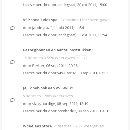
Laatste bericht door
jandegraaf
,
20 okt 2011, 15:00
VSP speelt vies spel
0 Reacties 13066 Weergaves
door
jandegraaf
,
11 okt 2011, 11:54
Laatste bericht door
jandegraaf
,
11 okt 2011, 11:54
Bezorgbonnen en aantal poststukken?
19 Reacties 37270 Weergaves
1
2
door
Berber
,
06 sep 2011, 20:26
Laatste bericht door
wis-User02
,
30 sep 2011, 07:12
Ja, ik heb ook een VSP-wijk!
5 Reacties 17869 Weergaves
door
slagvaardige
,
08 sep 2011, 12:19
Laatste bericht door
postbode7
,
09 sep 2011, 19:31
Wheelees Store
2 Reacties 16372 Weergaves