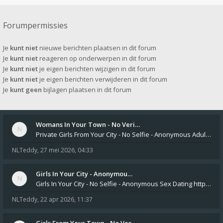
Forumpermissies
Je
kunt niet
nieuwe berichten plaatsen in dit forum
Je
kunt niet
reageren op onderwerpen in dit forum
Je
kunt niet
je eigen berichten wijzigen in dit forum
Je
kunt niet
je eigen berichten verwijderen in dit forum
Je
kunt geen
bijlagen plaatsen in dit forum
Womans In Your Town - No Veri…
Private Girls From Your City - No Selfie - Anonymous Adult Dating https://privatedates.live Private Girls In Your
NLTeddy
,
27 mei 2026, 04:33
Girls In Your City - Anonymou…
Girls In Your City - No Selfie - Anonymous Sex Dating https://SecretPrivat.com Womens In Your Town - Anonymous S
NLTeddy
,
22 apr 2026, 11:37