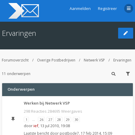
Aanmelden
Registreer
Ervaringen
Forumoverzicht
Overige Postbedrijven
Netwerk VSP
Ervaringen
11 onderwerpen
Onderwerpen
Werken bij Netwerk VSP
298 Reacties 284695 Weergaves
1
…
26
27
28
29
30
door
ief
,
13 jul 2010, 19:08
Laatste bericht door
postbode7
,
17 feb 2014, 15:09