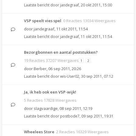
Laatste bericht door
jandegraaf
,
20 okt 2011, 15:00
VSP speelt vies spel
0 Reacties 13034 Weergaves
door
jandegraaf
,
11 okt 2011, 11:54
Laatste bericht door
jandegraaf
,
11 okt 2011, 11:54
Bezorgbonnen en aantal poststukken?
19 Reacties 37207 Weergaves
1
2
door
Berber
,
06 sep 2011, 20:26
Laatste bericht door
wis-User02
,
30 sep 2011, 07:12
Ja, ik heb ook een VSP-wijk!
5 Reacties 17828 Weergaves
door
slagvaardige
,
08 sep 2011, 12:19
Laatste bericht door
postbode7
,
09 sep 2011, 19:31
Wheelees Store
2 Reacties 16329 Weergaves