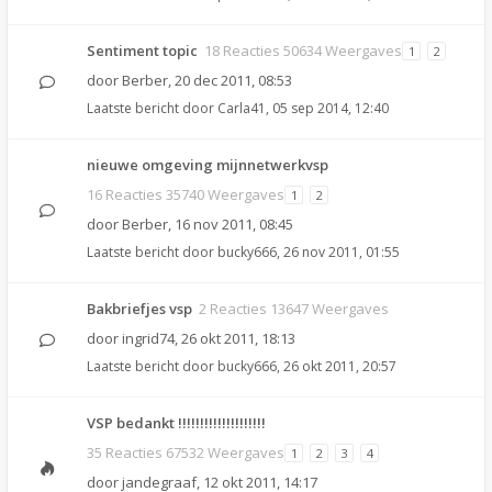
Sentiment topic
18 Reacties 50634 Weergaves
1
2
door
Berber
,
20 dec 2011, 08:53
Laatste bericht door
Carla41
,
05 sep 2014, 12:40
nieuwe omgeving mijnnetwerkvsp
16 Reacties 35740 Weergaves
1
2
door
Berber
,
16 nov 2011, 08:45
Laatste bericht door
bucky666
,
26 nov 2011, 01:55
Bakbriefjes vsp
2 Reacties 13647 Weergaves
door
ingrid74
,
26 okt 2011, 18:13
Laatste bericht door
bucky666
,
26 okt 2011, 20:57
VSP bedankt !!!!!!!!!!!!!!!!!!!!
35 Reacties 67532 Weergaves
1
2
3
4
door
jandegraaf
,
12 okt 2011, 14:17