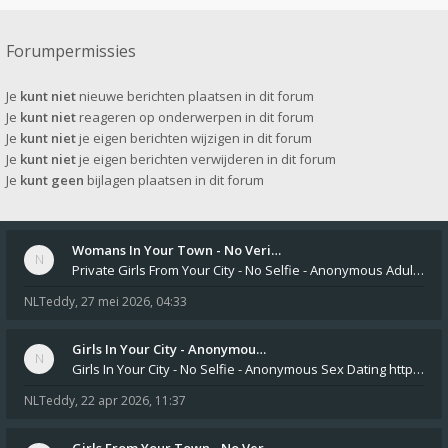
Forumpermissies
Je
kunt niet
nieuwe berichten plaatsen in dit forum
Je
kunt niet
reageren op onderwerpen in dit forum
Je
kunt niet
je eigen berichten wijzigen in dit forum
Je
kunt niet
je eigen berichten verwijderen in dit forum
Je
kunt geen
bijlagen plaatsen in dit forum
Womans In Your Town - No Veri…
Private Girls From Your City - No Selfie - Anonymous Adult Dating https://privatedates.live Private Girls In Your
NLTeddy
,
27 mei 2026, 04:33
Girls In Your City - Anonymou…
Girls In Your City - No Selfie - Anonymous Sex Dating https://SecretPrivat.com Womens In Your Town - Anonymous S
NLTeddy
,
22 apr 2026, 11:37