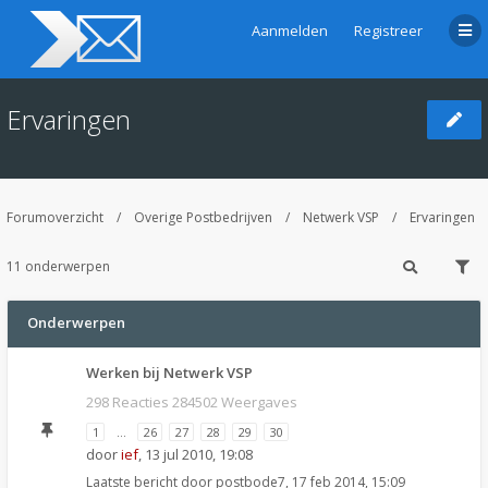
Aanmelden
Registreer
Ervaringen
Forumoverzicht
Overige Postbedrijven
Netwerk VSP
Ervaringen
11 onderwerpen
Onderwerpen
Werken bij Netwerk VSP
298 Reacties 284502 Weergaves
1
…
26
27
28
29
30
door
ief
,
13 jul 2010, 19:08
Laatste bericht door
postbode7
,
17 feb 2014, 15:09