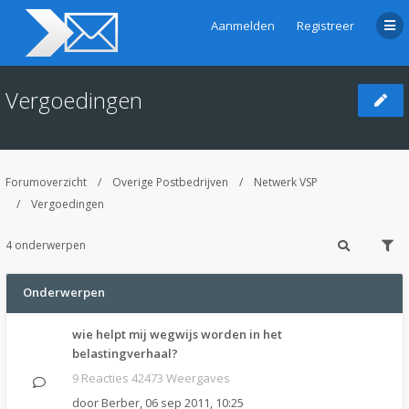
Aanmelden
Registreer
Vergoedingen
Forumoverzicht
Overige Postbedrijven
Netwerk VSP
Vergoedingen
4 onderwerpen
Onderwerpen
wie helpt mij wegwijs worden in het
belastingverhaal?
9 Reacties 42473 Weergaves
door
Berber
,
06 sep 2011, 10:25