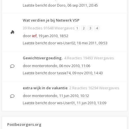
Laatste bericht door
Doro
,
06 sep 2011, 20:45
Wat verdien je bij Netwerk VSP
39 Reacties 91648 Weergaves
1
2
3
4
door
ief
,
19 jan 2010, 18:52
Laatste bericht door
wis-User02
,
18 mei 2011, 09:53
Gewichtsvergoeding.
4 Reacties 19493 Weergaves
door
monterotondo
,
06 nov 2010, 11:06
Laatste bericht door
tassie74
,
09 nov 2010, 14:43
extra wijk in de vakantie
2 Reacties 16294 Weergaves
door
monterotondo
,
11 jun 2010, 10:12
Laatste bericht door
wis-User01
,
11 jun 2010, 13:09
Postbezorgers.org