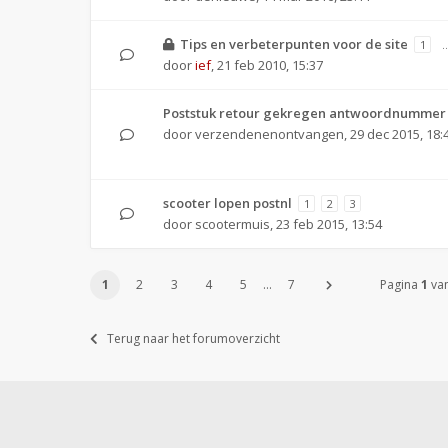
Tips en verbeterpunten voor de site
1
door
ief
,
21 feb 2010, 15:37
Poststuk retour gekregen antwoordnummer
door
verzendenenontvangen
,
29 dec 2015, 18:
scooter lopen postnl
1
2
3
door
scootermuis
,
23 feb 2015, 13:54
1
2
3
4
5
…
7
Pagina
1
va
Terug naar het forumoverzicht