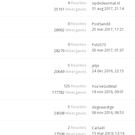
9
Reacties
opdedeurmat.nl
31 aug 2017, 21:14
25161
Weergaves
0
Reacties
PostSandd
25 mei 2017, 17:21
28902
Weergaves
0
Reacties
Polo575
05 mei 2017, 01:37
28279
Weergaves
5
Reacties
jetje
24 dec 2016, 22:15
20649
Weergaves
125
Reacties
You'veGotMail
18 nov 2016, 09:01
177782
Weergaves
5
Reacties
slagvaardige
06 nov 2016, 06:53
24508
Weergaves
2
Reacties
Carla41
15 mar 2016, 13:16
17508
Weergaves