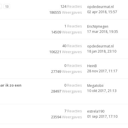
124
Reacties
2
13
opdedeurmat.nl
02 apr 2018, 15:57
186555
Weergaves
1
Reacties
EricNijmegen
17 mar 2018, 19:35
14509
Weergaves
40
Reacties
opdedeurmat.nl
18 jan 2018, 23:10
106221
Weergaves
0
Reacties
HeinB
28 nov 2017, 11:17
27749
Weergaves
r ik zo een
0
Reacties
Megatobii
10 okt 2017, 21:13
28497
Weergaves
7
Reacties
estrela190
01 sep 2017, 17:10
23594
Weergaves