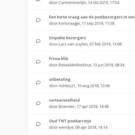
door
Carmenmartijn
,
14 okt 2019, 17:54
Een korte vraag aan de postbezorgers in ons
door
kortvraagje
,
11 sep 2019, 11:38
Enquête bezorgers
door
Lars van zuylen
,
07 feb 2019, 13:08
Frisse blik
door
BetaaldeWorkout
,
13 jun 2019, 08:34
uitbetaling
door
Ashley21
,
10 aug 2018, 12:06
sorteersnelheid
door
Boender
,
17 apr 2018, 14:48
Oud TNT postkarretje
door
wendye
,
09 apr 2018, 14:14