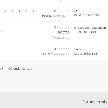
125
Reacties
…
9
10
11
12
13
ief
25 feb 2016, 15:36
198146
Weergaves
9
Reacties
verzendenenontvangen
01 jan 2016, 14:10
44
3970727
Weergaves
23
Reacties
Carla41
18 dec 2015, 13:11
61397
Weergaves
n
7
157 onderwerpen
Forumpermiss