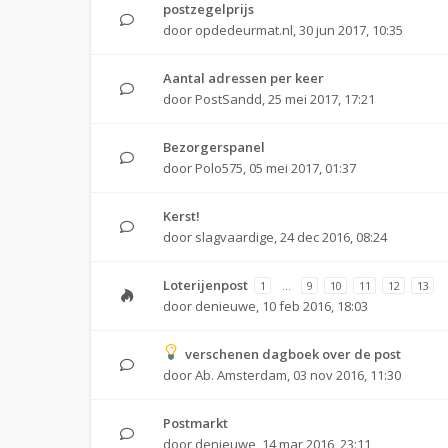
postzegelprijs
door
opdedeurmat.nl
,
30 jun 2017, 10:35
Aantal adressen per keer
door
PostSandd
,
25 mei 2017, 17:21
Bezorgerspanel
door
Polo575
,
05 mei 2017, 01:37
Kerst!
door
slagvaardige
,
24 dec 2016, 08:24
Loterijenpost
1
…
9
10
11
12
13
door
denieuwe
,
10 feb 2016, 18:03
verschenen dagboek over de post
door
Ab. Amsterdam
,
03 nov 2016, 11:30
Postmarkt
door
denieuwe
,
14 mar 2016, 23:11