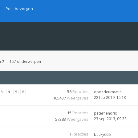
Post bezorgen
n
7
157 onderwerpen
56
Reacties
3
4
5
6
opdedeurmat.nl
28 feb 2019, 15:13
165437
Weergaves
15
Reacties
peterhendrix
23 sep 2013, 09:33
57383
Weergaves
1
Reacties
bucky666