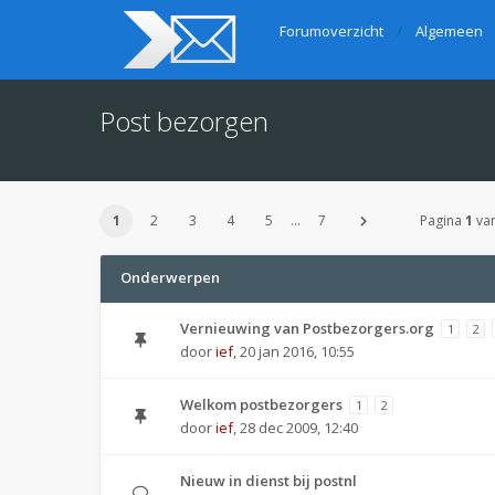
Forumoverzicht
Algemeen
Post bezorgen
1
2
3
4
5
…
7
Pagina
1
va
Onderwerpen
Vernieuwing van Postbezorgers.org
1
2
door
ief
,
20 jan 2016, 10:55
Welkom postbezorgers
1
2
door
ief
,
28 dec 2009, 12:40
Nieuw in dienst bij postnl