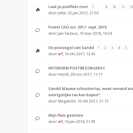
Laat je postfiets zien!
1
…
9
10
11
1
door
Jette
,
22 jan 2012, 21:50
Postnl CAO oct. 2017- sept. 2019
door
jan-facteur
,
16 mar 2018, 10:24
De postzegel van Sandd
1
2
3
4
5
door
ief
,
16 okt 2017, 12:43
INTERVIEW POSTBEZORGERS!!
door
HeinB
,
28 nov 2017, 11:17
Sandd blauwe schoudertas, weet iemand waa
soortgelijke tas kan kopen?
door
Megatobii
,
10 okt 2017, 21:13
Mijn fiets gestolen
door
ief
,
14 jan 2014, 21:05