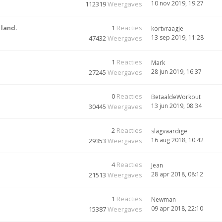
10 nov 2019, 19:27
112319
Weergaves
 land.
1
Reacties
kortvraagje
13 sep 2019, 11:28
47432
Weergaves
1
Reacties
Mark
28 jun 2019, 16:37
27245
Weergaves
0
Reacties
BetaaldeWorkout
13 jun 2019, 08:34
30445
Weergaves
2
Reacties
slagvaardige
16 aug 2018, 10:42
29353
Weergaves
4
Reacties
Jean
28 apr 2018, 08:12
21513
Weergaves
1
Reacties
Newman
09 apr 2018, 22:10
15387
Weergaves